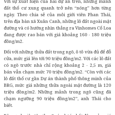
Với sự xuất hiện của hai dự án trên, những mảnh
đất thổ cư xung quanh trở nên “nóng” hơn từng
ngày. Theo chia sẻ của môi giới viên Phan Thái,
trên địa bàn xã Xuân Canh, những lô đất ngoài mặt
đường và có hướng nhìn thẳng ra Vinhomes Cổ Loa
đang được rao bán với giá khoảng 160 - 180 triệu
đồng/m2.
Đối với những thửa đất trong ngõ,
ô tô
vừa đủ để đỗ
cửa, mức giá lên tới 90 triệu đồng/m2. Với các lô đất
có ngõ trước nhà chỉ rộng khoảng 2 - 2,5 m, giá
bán vẫn chạm mức 70 triệu đồng/m2. “Còn với các
lô đất thổ cư gần Dự án thành phố thông minh của
BRG, mức giá những thửa ngoài mặt đường là 120
triệu đồng/m2. Những mảnh trong ngõ cũng đã
chạm ngưỡng 90 triệu đồng/m2”, anh Thái cho
biết.