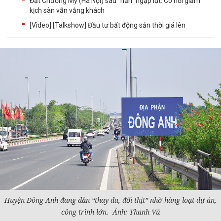
Đất Chương Mỹ (Hà Nội) sau "hạn" ngập lụt: Có nơi giảm
kịch sàn vẫn vắng khách
[Video] [Talkshow] Đầu tư bất động sản thời giá lên
Huyện Đông Anh đang dần “thay da, đổi thịt” nhờ hàng loạt
dự án
,
công trình lớn. Ảnh: Thanh Vũ