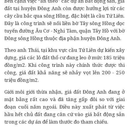
Bên cạnh việc “ăn theo” các dự án
bất động sản
, giá
đất tại huyện Đông Anh còn được hưởng lợi từ các
cây cầu bắc qua sông Hồng, đặc biệt là cầu Tứ Liên.
Đây là công trình sẽ nối liền bờ Tây sông Hồng dọc
tuyến đường Âu Cơ - Nghi Tàm, quận Tây Hồ với bờ
Đông sông Hồng thuộc địa phận huyện Đông Anh.
Theo anh Thái, tại khu vực cầu Tứ Liên dự kiến xây
dựng, giá các lô đất thổ cư đang leo ở mức 185 triệu
đồng/m2. Khi công trình này chính thức được thi
công, giá đất khả năng sẽ nhảy vọt lên 200 - 250
triệu đồng/m2.
Giới môi giới thừa nhận, giá đất Đông Anh đang ở
mặt bằng rất cao và đã tăng gấp đôi so với giai
đoạn cuối năm ngoái. Điều này xuất phát từ việc
hầu hết chủ đất đang căn cứ vào giá bất động sản
trong các dự án để làm thước đo tham chiếu.