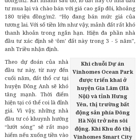
đồng/m2. Rất nhanh sau đó, lô đất này có nhà đầu
tư mua lại và chào bán với giá cao gấp đôi, khoảng
180 triệu đồng/m2. “Họ đang bán mức giá của
tương lai. Với số tiền lớn như vậy, mảnh đất rất khó
thanh khoản trong ngắn hạn. Hiện đa phần nhà
đầu tư xác định sẽ ‘ôm’ đất này trong 3 - 5 năm”,
anh Triều nhận định.
Theo dự đoán của nhà
Khi chuỗi Dự án
đầu tư này, từ nay đến
Vinhomes Ocean Park
cuối năm, đất thổ cư tại
được triển khai ở
huyện Đông Anh sẽ khó
huyện Gia Lâm (Hà
tăng mạnh. Thời điểm
Nội) và tỉnh Hưng
hiện tại có thể coi là đỉnh
Yên, thị trường bất
giá. Vì vậy, những nhà
động sản phía Đông
đầu tư có khuynh hướng
Hà Nội trở nên sôi
“lướt sóng” sẽ rất mạo
động. Khi Khu đô thị
hiểm nếu xuống tiền vào
Vinhomes Smart City