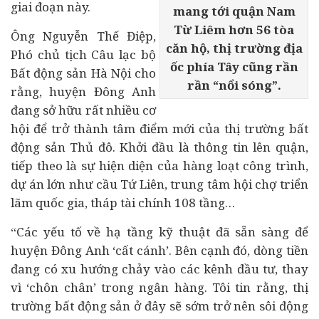
giai đoạn này.
mang tới quận Nam
Từ Liêm hơn 56 tòa
Ông Nguyễn Thế Điệp,
căn hộ, thị trường địa
Phó chủ tịch Câu lạc bộ
ốc phía Tây cũng rần
Bất động sản Hà Nội cho
rần “nổi sóng”.
rằng, huyện Đông Anh
đang sở hữu rất nhiều cơ
hội để trở thành tâm điểm mới của thị trường bất
động sản Thủ đô. Khởi đầu là thông tin lên quận,
tiếp theo là sự hiện diện của hàng loạt công trình,
dự án lớn như cầu Tứ Liên, trung tâm hội chợ triển
lãm quốc gia, tháp tài chính 108 tầng…
“Các yếu tố về hạ tầng kỹ thuật đã sẵn sàng để
huyện Đông Anh ‘cất cánh’. Bên cạnh đó, dòng tiền
đang có xu hướng chảy vào các kênh đầu tư, thay
vì ‘chôn chân’ trong
ngân hàng
. Tôi tin rằng, thị
trường bất động sản ở đây sẽ sớm trở nên sôi động