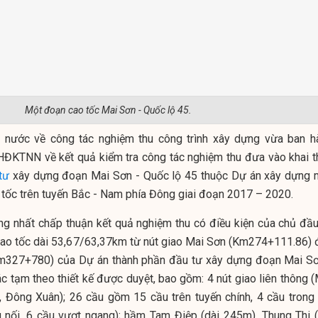
Một đoạn cao tốc Mai Sơn - Quốc lộ 45.
à nước về công tác nghiệm thu công trình xây dựng vừa ban h
ĐKTNN về kết quả kiểm tra công tác nghiệm thu đưa vào khai t
tư
xây dựng đoạn Mai Sơn - Quốc lộ 45 thuộc Dự án xây dựng 
tốc trên tuyến Bắc - Nam phía Đông giai đoạn 2017 – 2020.
ng nhất chấp thuận kết quả nghiệm thu có điều kiện của chủ đầu
cao tốc dài 53,67/63,37km từ nút giao Mai Sơn (Km274+111.86) 
Km327+780) của Dự án thành phần đầu tư xây dựng đoạn Mai Sơ
c tạm theo thiết kế được duyệt, bao gồm: 4 nút giao liên thông (
, Đông Xuân); 26 cầu gồm 15 cầu trên tuyến chính, 4 cầu trong 
g nối, 6 cầu vượt ngang); hầm Tam Điệp (dài 245m), Thung Thi (