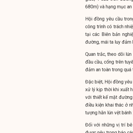
680m) và hạng mục an 
Hội đồng yêu cầu trong
công trình có trách nhi
tại các Biên bản nghiệ
đường, mái ta luy đảm b
Quan trắc, theo dõi lún
đầu cầu, cống trên tuyế
đảm an toàn trong quá t
Đặc biệt, Hội đồng yêu
xử lý kịp thời khi xuất
với thiết kế mặt đường
điều kiện khai thác ở n
tượng hằn lún vệt bánh 
Đối với những vị trí b
được nêu trong báo cáo