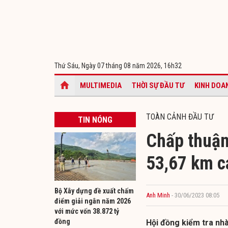
Thứ Sáu, Ngày 07 tháng 08 năm 2026,
16h32
MULTIMEDIA
THỜI SỰ ĐẦU TƯ
KINH DOA
TOÀN CẢNH ĐẦU TƯ
TIN NÓNG
Chấp thuận
53,67 km c
Bộ Xây dựng đề xuất chấm
Anh Minh
- 30/06/2023 08:05
điểm giải ngân năm 2026
với mức vốn 38.872 tỷ
đồng
Hội đồng kiểm tra nh