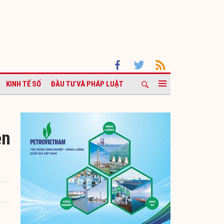
KINH TẾ SỐ
ĐẦU TƯ VÀ PHÁP LUẬT
ện