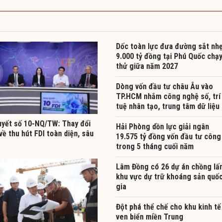
Dốc toàn lực đưa đường sắt nh
9.000 tỷ đồng tại Phú Quốc chạ
thử giữa năm 2027
Dòng vốn đầu tư châu Âu vào
TP.HCM nhắm công nghệ số, trí
tuệ nhân tạo, trung tâm dữ liệu
uyết số 10-NQ/TW: Thay đổi
Hải Phòng dồn lực giải ngân
về thu hút FDI toàn diện, sâu
19.575 tỷ đồng vốn đầu tư công
trong 5 tháng cuối năm
Lâm Đồng có 26 dự án chồng lấ
khu vực dự trữ khoáng sản quố
gia
Đột phá thể chế cho khu kinh tế
ven biển miền Trung