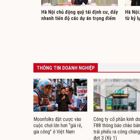
Hà Nội chủ động quỹ tái định cư, đẩy
Hà Nội:
nhanh tiến độ các dự án trọng điểm
từ kỷ l
THÔNG TIN DOANH NGHIỆP
Moonfolks đặt cược vào
Công ty cổ phần kinh d
cuộc chơi lớn hơn “giá rẻ,
F88 thông báo chào bá
gia công” ở Việt Nam
trái phiếu ra công chúng
đợt 3 (Kỳ 1)