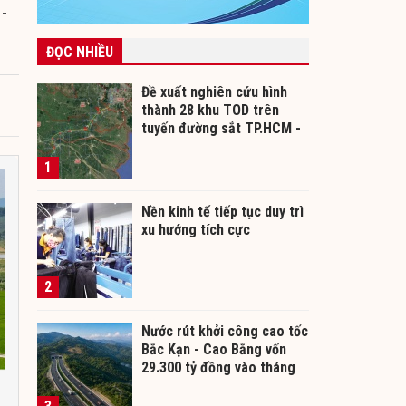
 -
ĐỌC NHIỀU
Đề xuất nghiên cứu hình
thành 28 khu TOD trên
tuyến đường sắt TP.HCM -
Cần Thơ
1
Nền kinh tế tiếp tục duy trì
xu hướng tích cực
2
Nước rút khởi công cao tốc
Bắc Kạn - Cao Bằng vốn
29.300 tỷ đồng vào tháng
12/2026