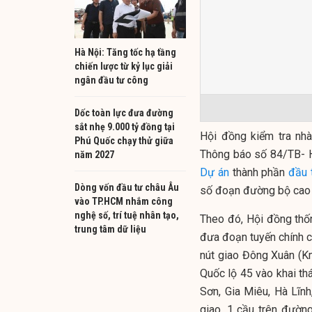
Hà Nội: Tăng tốc hạ tầng
chiến lược từ kỷ lục giải
ngân đầu tư công
Dốc toàn lực đưa đường
sắt nhẹ 9.000 tỷ đồng tại
Hội đồng kiểm tra nh
Phú Quốc chạy thử giữa
Thông báo số 84/TB- H
năm 2027
Dự án
thành phần
đầu 
Dòng vốn đầu tư châu Âu
số đoạn đường bộ cao 
vào TP.HCM nhắm công
nghệ số, trí tuệ nhân tạo,
Theo đó, Hội đồng thố
trung tâm dữ liệu
đưa đoạn tuyến chính 
nút giao Đông Xuân (
Quốc lộ 45 vào khai thá
Sơn, Gia Miêu, Hà Lĩnh
giao, 1 cầu trên đườn