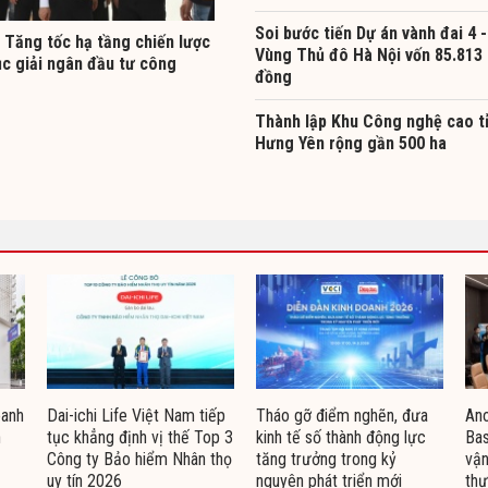
Soi bước tiến Dự án vành đai 4 -
 Tăng tốc hạ tầng chiến lược
Vùng Thủ đô Hà Nội vốn 85.813 
ục giải ngân đầu tư công
đồng
Thành lập Khu Công nghệ cao t
Hưng Yên rộng gần 500 ha
oanh
Dai-ichi Life Việt Nam tiếp
Tháo gỡ điểm nghẽn, đưa
Ano
n
tục khẳng định vị thế Top 3
kinh tế số thành động lực
Bas
Công ty Bảo hiểm Nhân thọ
tăng trưởng trong kỷ
vận
uy tín 2026
nguyên phát triển mới
thự