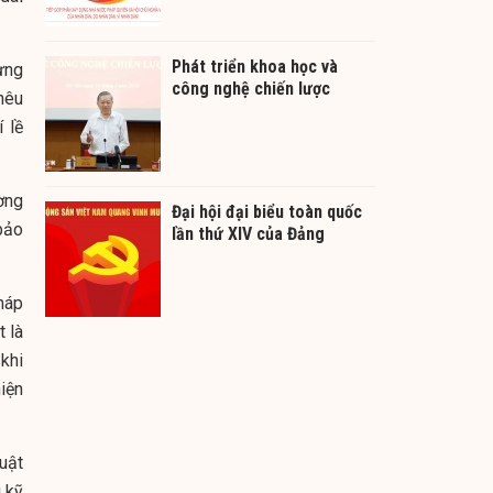
Phát triển khoa học và
ựng
công nghệ chiến lược
nêu
 lề
ường
Đại hội đại biểu toàn quốc
 bảo
lần thứ XIV của Đảng
háp
t là
khi
hiện
uật
 kỹ