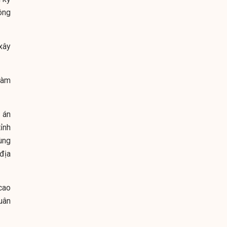
ông
xây
làm
 án
ỉnh
ùng
địa
cao
uân