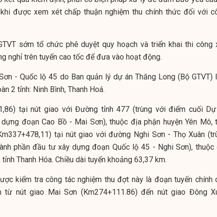
 khi được xem xét chấp thuận nghiệm thu chính thức đối với c
TVT sớm tổ chức phê duyệt quy hoạch và triển khai thi công 
ng nghỉ trên tuyến cao tốc để đưa vào hoạt động.
Sơn - Quốc lộ 45 do Ban quản lý dự án Thăng Long (Bộ GTVT) 
bàn 2 tỉnh: Ninh Bình, Thanh Hoá.
86) tại nút giao với Đường tỉnh 477 (trùng với điểm cuối Dự
 dựng đoạn Cao Bồ - Mai Sơn), thuộc địa phận huyện Yên Mô, t
(Km337+478,11) tại nút giao với đường Nghi Sơn - Thọ Xuân (tr
ành phần đầu tư xây dựng đoạn Quốc lộ 45 - Nghi Sơn), thuộc 
tỉnh Thanh Hóa. Chiều dài tuyến khoảng 63,37 km.
được kiểm tra công tác nghiệm thu đợt này là đoạn tuyến chính 
m từ nút giao Mai Sơn (Km274+111.86) đến nút giao Đông X