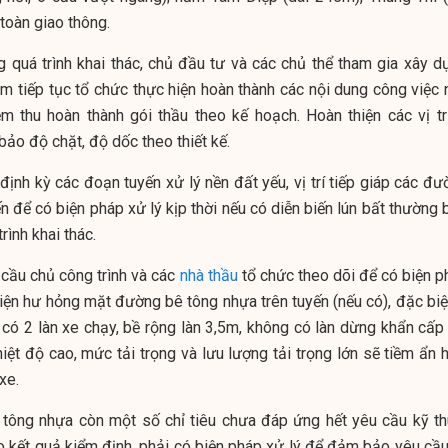
toàn giao thông.
 quá trình khai thác, chủ đầu tư và các chủ thể tham gia xây d
ệm tiếp tục tổ chức thực hiện hoàn thành các nội dung công việc 
m thu hoàn thành gói thầu theo kế hoạch. Hoàn thiện các vị trí
ảo độ chặt, độ dốc theo thiết kế.
 định kỳ các đoạn tuyến xử lý nền đất yếu, vị trí tiếp giáp các đ
n để có biện pháp xử lý kịp thời nếu có diễn biến lún bất thường
rình khai thác.
 cầu chủ công trình và các
nhà thầu
tổ chức theo dõi để có biện p
 hiện hư hỏng mặt đường bê tông nhựa trên tuyến (nếu có), đặc biệ
 có 2 làn xe chạy, bề rộng làn 3,5m, không có làn dừng khẩn cấp 
hiệt độ cao, mức tải trọng và lưu lượng tải trọng lớn sẽ tiềm ẩn 
xe.
ê tông nhựa còn một số chỉ tiêu chưa đáp ứng hết yêu cầu kỹ th
 kết quả kiểm định, phải có biện pháp xử lý để đảm bảo yêu cầu