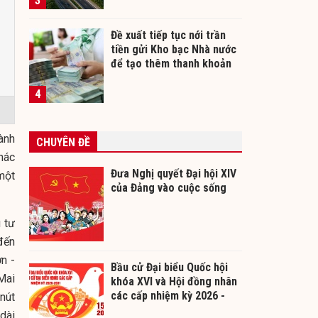
3
Đề xuất tiếp tục nới trần
tiền gửi Kho bạc Nhà nước
để tạo thêm thanh khoản
cho ngân hàng
4
ành
CHUYÊN ĐỀ
hác
Đưa Nghị quyết Đại hội XIV
một
của Đảng vào cuộc sống
 tư
đến
n -
Bầu cử Đại biểu Quốc hội
Mai
khóa XVI và Hội đồng nhân
các cấp nhiệm kỳ 2026 -
nút
2031
dài