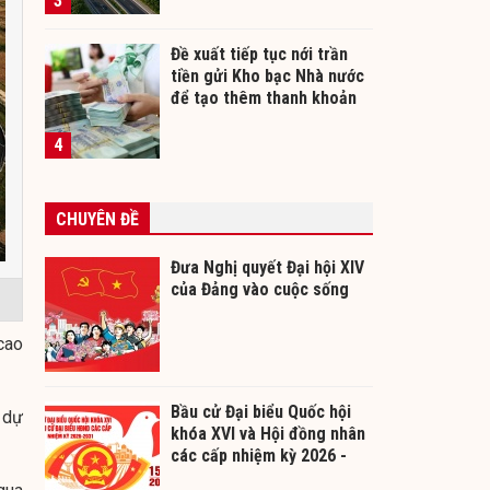
3
Đề xuất tiếp tục nới trần
tiền gửi Kho bạc Nhà nước
để tạo thêm thanh khoản
cho ngân hàng
4
CHUYÊN ĐỀ
Đưa Nghị quyết Đại hội XIV
của Đảng vào cuộc sống
cao
Bầu cử Đại biểu Quốc hội
 dự
khóa XVI và Hội đồng nhân
các cấp nhiệm kỳ 2026 -
2031