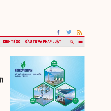
KINH TẾ SỐ
ĐẦU TƯ VÀ PHÁP LUẬT
n