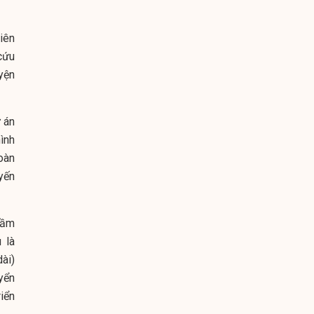
iên
cứu
yện
 án
ình
oàn
yến
hầm
 là
ài)
uyển
iển