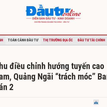
NH
TOÀN CẢNH ĐẦU TƯ
THỊ TRƯỜNG ĐỊA ỐC
ĐẦU TƯ TÀI CHÍNH
thu điều chỉnh hướng tuyến cao
Nam, Quảng Ngãi “trách móc” Ba
án 2