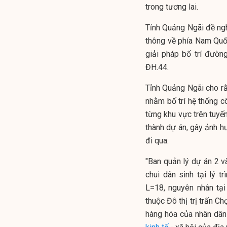
trong tương lai.
Tỉnh Quảng Ngãi đề nghị
thông về phía Nam Quốc
giải pháp bố trí đườ
ĐH.44.
Tỉnh Quảng Ngãi cho rằ
nhằm bố trí hệ thống c
từng khu vực trên tuyến
thành dự án, gây ảnh h
đi qua.
"Ban quản lý dự án 2 v
chui dân sinh tại lý 
L=18, nguyên nhân tại
thuộc Đô thị trị trấn C
hàng hóa của nhân dân 