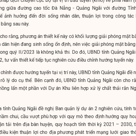
pháp dịch chuyển cục bộ tại vị trí đầu tuyến (km0) về phía Nam (
thông giữa đường cao tốc Đà Nẵng - Quảng Ngãi với đường Tỉnh
 ảnh hưởng đến đời sống nhân dân, thuận lợi trong công tác 
 bằng sau này.
ho rằng, phương án thiết kế này có khối lượng giải phóng mặt b
ân dân hiện đang sinh sống ổn định, nên việc giải phóng mặt bằng
 trong quý II/2023 là không khả thi. Do đó, UBND tỉnh Quảng Ngãi
2, tư vấn thiết kế tiếp tục nghiên cứu điều chỉnh hướng tuyến này.
chỉnh được hướng tuyến tại vị trí này, UBND tỉnh Quảng Ngãi đề n
 rõ lý do cụ thể. Bên cạnh đó, UBND tỉnh Quảng Ngãi còn cho rằ
ồng lấn một phần với Dự án Khu liên hợp xử lý chất thải rắn Ng
a tỉnh Quảng Ngãi đề nghị Ban quản lý dự án 2 nghiên cứu, tính t
h hầm chui, cầu vượt phù hợp với quy mô theo định hướng quy ho
vận tải trên địa bàn huyện, quy hoạch tỉnh thời kỳ 2021 – 2030, 
iều kiện thuận lợi cho địa phương phát triển mạng lưới giao th