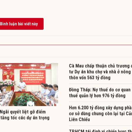
Bình luận bài viết này
Cà Mau chấp thuận chủ trương 
tư Dự án khu chợ và nhà ở nông
thôn vốn 563 tỷ đồng
Đồng Tháp: Nợ thuế do cơ quan
thuế quản lý hơn 976 tỷ đồng
Hơn 6.200 tỷ đồng xây dựng phầ
Ngãi quyết liệt gỡ điểm
cơ sở dùng chung còn lại tại C
 tăng tốc các dự án trọng
Liên Chiểu
TP.HCM tái định vị chiến lược t