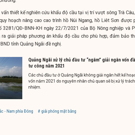
 phương.
 vấn thiết kế nghiên cứu khẩu độ cầu tại vị trí vượt sông Trà Câu
uy hoạch nâng cao cao trình hồ Núi Ngang, hồ Liêt Sơn được 
 số 3281/QĐ-BNN-KH ngày 22/7/2021 của Bộ Nông nghiệp và P
a ra giải pháp phương án khẩu độ cầu cho phù hợp, đảm bảo th
 UBND tỉnh Quảng Ngãi đề nghị.
Quảng Ngãi xử lý chủ đầu tư “ngâm” giải ngân vốn đ
tư công năm 2021
Các chủ đầu tư ở Quảng Ngãi không giải ngân hết kế hoạ
vốn năm 2021 do nguyên nhân chủ quan sẽ bị xử lý trách
nhiệm.
ắc - Nam phía Đông
# giải phóng mặt bằng