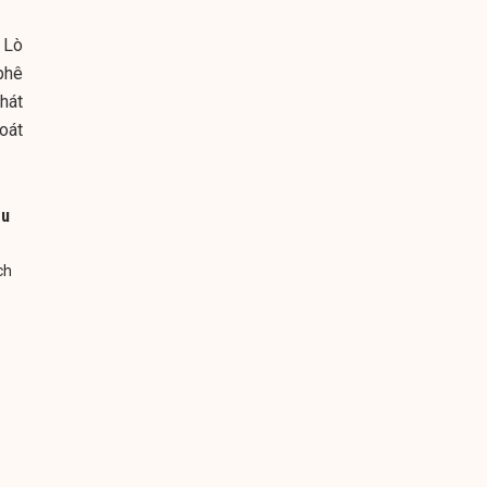
, Lò
phê
hát
oát
ầu
ch