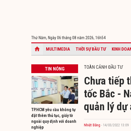
Thứ Năm, Ngày 06 tháng 08 năm 2026,
16h54
MULTIMEDIA
THỜI SỰ ĐẦU TƯ
KINH DOA
TOÀN CẢNH ĐẦU TƯ
TIN NÓNG
Chưa tiếp 
tốc Bắc - 
quản lý dự 
TP.HCM yêu cầu không tự
đặt thêm thủ tục, giấy tờ
ngoài quy định với doanh
Nhiệt Băng
- 14/03/2022 13:09
nghiệp