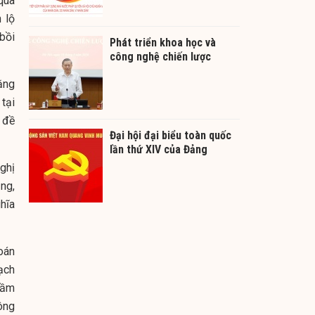
qua
 lộ
bồi
Phát triển khoa học và
công nghệ chiến lược
ằng
 tại
 đề
Đại hội đại biểu toàn quốc
lần thứ XIV của Đảng
ghị
ng,
hĩa
oán
ạch
tầm
ông