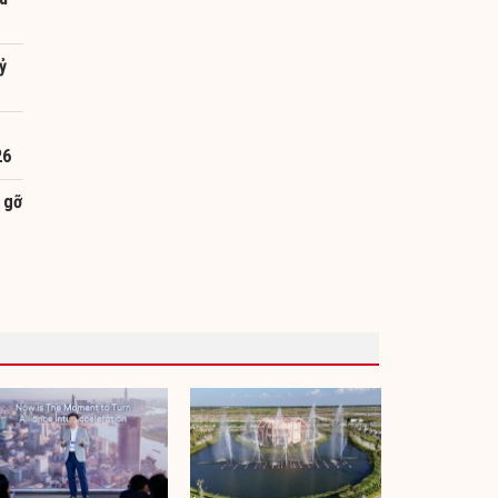
ỷ
26
 gỡ