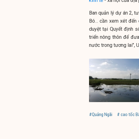
kinh tế
- xã hội của địa
Ban quản lý dự án 2, tư
Bó… cần xem xét đến q
duyệt tại Quyết định
triển nông thôn để đư
nước trong tương lai",
#Quảng Ngãi
# cao tốc B