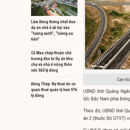
Lâm Đồng thống nhất đưa
dự án nhà ở xã hội vào
“luồng xanh”, “luồng ưu
tiên”
Cà Mau chấp thuận chủ
trương đầu tư Dự án khu
chợ và nhà ở nông thôn
vốn 563 tỷ đồng
Cao tốc
Đồng Tháp: Nợ thuế do cơ
quan thuế quản lý hơn 976
UBND tỉnh Quảng Ngãi
tỷ đồng
tốc Bắc Nam phía Đông,
Theo đó, UBND tỉnh Qu
án 2 (thuộc Bộ GTVT) v