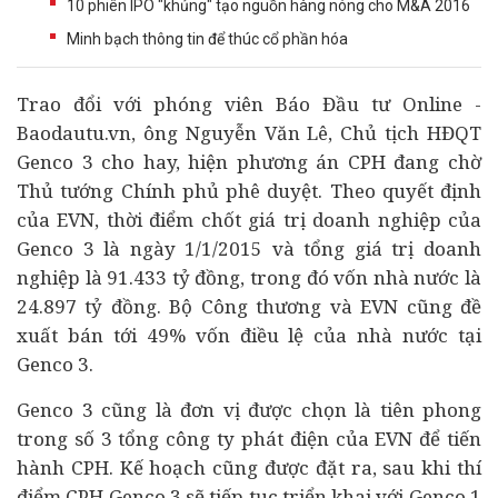
10 phiên IPO "khủng" tạo nguồn hàng nóng cho M&A 2016
Minh bạch thông tin để thúc cổ phần hóa
Trao đổi với phóng viên Báo Đầu tư Online -
Baodautu.vn, ông Nguyễn Văn Lê, Chủ tịch HĐQT
Genco 3 cho hay, hiện phương án CPH đang chờ
Thủ tướng Chính phủ phê duyệt. Theo quyết định
của EVN, thời điểm chốt giá trị
doanh nghiệp
của
Genco 3 là ngày 1/1/2015 và tổng giá trị doanh
nghiệp là 91.433 tỷ đồng, trong đó vốn nhà nước là
24.897 tỷ đồng. Bộ Công thương và EVN cũng đề
xuất bán tới 49% vốn điều lệ của nhà nước tại
Genco 3.
Genco 3 cũng là đơn vị được chọn là tiên phong
trong số 3 tổng công ty phát điện của EVN để tiến
hành CPH. Kế hoạch cũng được đặt ra, sau khi thí
điểm CPH Genco 3 sẽ tiếp tục triển khai với Genco 1