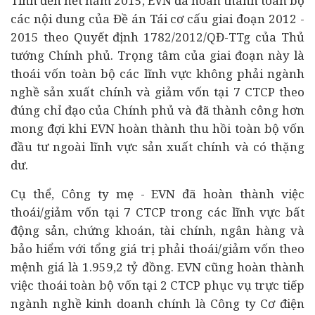
Tính đến hết năm 2015, EVN đã hoàn thành toàn bộ
các nội dung của Đề án Tái cơ cấu giai đoạn 2012 -
2015 theo Quyết định 1782/2012/QĐ-TTg của Thủ
tướng Chính phủ. Trọng tâm của giai đoạn này là
thoái vốn toàn bộ các lĩnh vực không phải ngành
nghề sản xuất chính và giảm vốn tại 7 CTCP theo
đúng chỉ đạo của Chính phủ và đã thành công hơn
mong đợi khi EVN hoàn thành thu hồi toàn bộ vốn
đầu tư
ngoài lĩnh vực sản xuất chính và có thặng
dư.
Cụ thể, Công ty mẹ - EVN đã hoàn thành việc
thoái/giảm vốn tại 7 CTCP trong các lĩnh vực
bất
động sản
, chứng khoán, tài chính,
ngân hàng
và
bảo hiểm với tổng giá trị phải thoái/giảm vốn theo
mệnh giá là 1.959,2 tỷ đồng. EVN cũng hoàn thành
việc thoái toàn bộ vốn tại 2 CTCP phục vụ trực tiếp
ngành nghề kinh doanh chính là Công ty Cơ điện