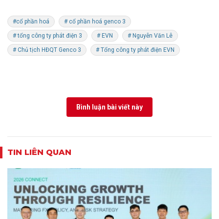
#cổ phần hoá
# cổ phần hoá genco 3
# tổng công ty phát điện 3
# EVN
# Nguyễn Văn Lê
# Chủ tịch HĐQT Genco 3
# Tổng công ty phát điện EVN
Bình luận bài viết này
TIN LIÊN QUAN