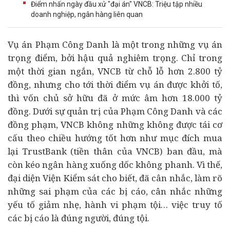
Điểm nhấn ngày đầu xử "đại án" VNCB: Triệu tập nhiều
doanh nghiệp, ngân hàng liên quan
Vụ án Phạm Công Danh là một trong những vụ án
trọng điểm, bởi hậu quả nghiêm trọng. Chỉ trong
một thời gian ngắn, VNCB từ chỗ lỗ hơn 2.800 tỷ
đồng, nhưng cho tới thời điểm vụ án được khởi tố,
thì vốn chủ sở hữu đã ở mức âm hơn 18.000 tỷ
đồng. Dưới sự quản trị của Phạm Công Danh và các
đồng phạm, VNCB không những không được
tái cơ
cấu
theo chiều hướng tốt hơn như mục đích mua
lại TrustBank (tiền thân của VNCB) ban đầu, mà
còn kéo
ngân hàng
xuống dốc không phanh. Vì thế,
đại diện Viện Kiểm sát cho biết, đã cân nhắc, làm rõ
những sai phạm của các bị cáo, cân nhắc những
yếu tố giảm nhẹ, hành vi phạm tội… việc truy tố
các bị cáo là đúng người, đúng tội.