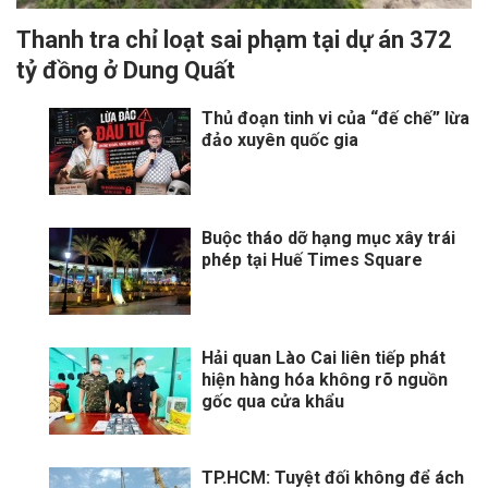
Thanh tra chỉ loạt sai phạm tại dự án 372
tỷ đồng ở Dung Quất
Thủ đoạn tinh vi của “đế chế” lừa
đảo xuyên quốc gia
Buộc tháo dỡ hạng mục xây trái
phép tại Huế Times Square
Hải quan Lào Cai liên tiếp phát
hiện hàng hóa không rõ nguồn
gốc qua cửa khẩu
TP.HCM: Tuyệt đối không để ách