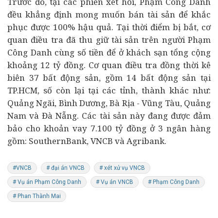
Trước đó, tại các phiên xét hỏi, Phạm Công Danh
đều khẳng định mong muốn bán tài sản để khắc
phục được 100% hậu quả. Tại thời điểm bị bắt, cơ
quan điều tra đã thu giữ tài sản trên người Phạm
Công Danh cùng số tiền để ở khách sạn tổng cộng
khoảng 12 tỷ đồng. Cơ quan điều tra đồng thời kê
biên 37
bất động sản
, gồm 14 bất động sản tại
TP.HCM, số còn lại tại các tỉnh, thành khác như:
Quảng Ngãi, Bình Dương, Bà Rịa - Vũng Tàu, Quảng
Nam và Đà Nẵng. Các tài sản này đang được đảm
bảo cho khoản vay 7.100 tỷ đồng ở 3 ngân hàng
gồm: SouthernBank, VNCB và Agribank.
#VNCB
# đại án VNCB
# xét xử vụ VNCB
# Vụ án Phạm Công Danh
# Vụ án VNCB
# Phạm Công Danh
# Phan Thành Mai