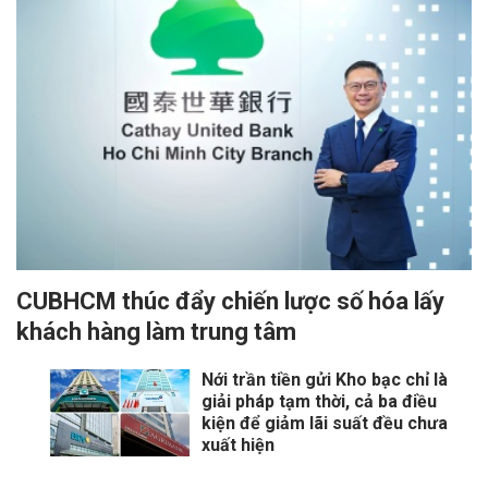
CUBHCM thúc đẩy chiến lược số hóa lấy
khách hàng làm trung tâm
Nới trần tiền gửi Kho bạc chỉ là
giải pháp tạm thời, cả ba điều
kiện để giảm lãi suất đều chưa
xuất hiện