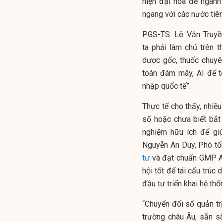
hiện đại hóa để ngàn
ngang với các nước tiên 
PGS-TS. Lê Văn Truyề
ta phải làm chủ trên t
dược gốc, thuốc chuyê
toán đám mây, AI để t
nhập quốc tế”.
Thực tế cho thấy, nhi
số hoặc chưa biết bắt
nghiệm hữu ích để gi
Nguyễn An Duy, Phó t
tư
và đạt chuẩn GMP AS
hội tốt để tái cấu trú
đầu tư triển khai hệ th
“Chuyển đổi số quản tr
trường châu Âu, sẵn sàn