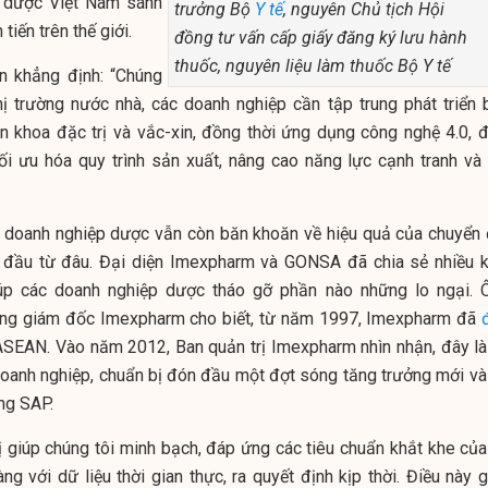
h dược Việt Nam sánh
trưởng Bộ
Y tế
, nguyên Chủ tịch Hội
tiến trên thế giới.
đồng tư vấn cấp giấy đăng ký lưu hành
thuốc, nguyên liệu làm thuốc Bộ Y tế
n khẳng định: “Chúng
hị trường nước nhà, các doanh nghiệp cần tập trung phát triển b
n khoa đặc trị và vắc-xin, đồng thời ứng dụng công nghệ 4.0, đ
ối ưu hóa quy trình sản xuất, nâng cao năng lực cạnh tranh và 
ều doanh nghiệp dược vẫn còn băn khoăn về hiệu quả của chuyển 
 đầu từ đâu. Đại diện Imexpharm và GONSA đã chia sẻ nhiều k
úp các doanh nghiệp dược tháo gỡ phần nào những lo ngại. 
ổng giám đốc Imexpharm cho biết, từ năm 1997, Imexpharm đã
EAN. Vào năm 2012, Ban quản trị Imexpharm nhìn nhận, đây là
c doanh nghiệp, chuẩn bị đón đầu một đợt sóng tăng trưởng mới và
ống SAP.
ị giúp chúng tôi minh bạch, đáp ứng các tiêu chuẩn khắt khe của 
g với dữ liệu thời gian thực, ra quyết định kịp thời. Điều này g