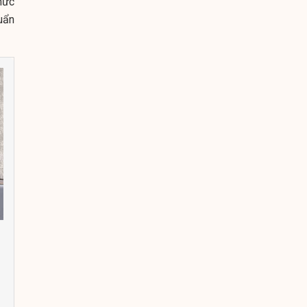
hức
uẩn