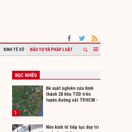
KINH TẾ SỐ
ĐẦU TƯ VÀ PHÁP LUẬT
ĐỌC NHIỀU
Đề xuất nghiên cứu hình
thành 28 khu TOD trên
tuyến đường sắt TP.HCM -
Cần Thơ
1
Nền kinh tế tiếp tục duy trì