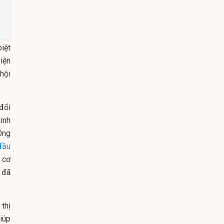
iệt
iện
hội
đổi
inh
Ông
đầu
 cơ
 đã
thị
iúp