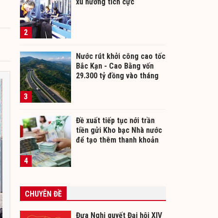
xu hướng tích cực
2
Nước rút khởi công cao tốc
Bắc Kạn - Cao Bằng vốn
29.300 tỷ đồng vào tháng
12/2026
3
Đề xuất tiếp tục nới trần
tiền gửi Kho bạc Nhà nước
để tạo thêm thanh khoản
cho ngân hàng
4
CHUYÊN ĐỀ
Đưa Nghị quyết Đại hội XIV