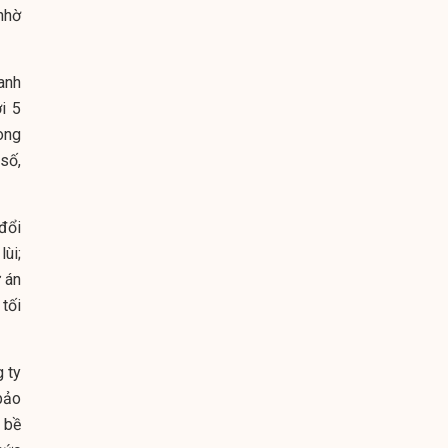
nhờ
anh
i 5
ong
số,
đổi
lùi;
 án
tối
 ty
bảo
ó bề