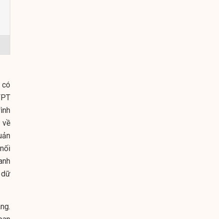
 có
FPT
ình
 về
quản
nối
anh
 dữ
ng.