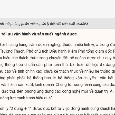
ảnh mô phỏng phần mềm quản lý điều độ sản xuất akaMES
tối ưu vận hành và sản xuất ngành dược
 hành cùng hàng trăm doanh nghiệp thuộc nhiều lĩnh vực, trong đó
Trường Thạch, Phó chủ tịch Điều hành, kiêm Phó tổng giám đốc 
ấu hiểu các thách thức trong chuyển đổi số ngành dược như quy tr
hệ thống tiêu chuẩn cần phải tuân thủ; bài toán dữ liệu đa dạng
cầu cao về tính chính xác; chưa kể thách thức về nhiều hệ thống 
hống phân phối, hệ thống bán lẻ, hệ thống vận chuyển… cần kết 
ị vận hành sản xuất, kinh doanh. Chúng tôi song hành cùng các do
 đặc thù, tiên phong ứng dụng các công nghệ mới về quản trị, AI,
 năng lực cạnh tranh hiệu quả”.
n lý “3 đúng + 1” được đúc kết từ việc đồng hành cùng khách hà