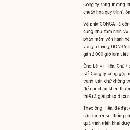
Công ty tăng trưởng n
chuẩn hóa quy trình”, ô
Về phía GONSA, là côn
cũng như tầm nhìn về
phần mềm vận hành hệ
vòng 5 tháng, GONSA tr
gần 2.000 giờ làm việc,
Ông Lê Vi Hiển, Chủ t
số, Công ty cũng gặp nh
tranh luận chứ không t
để ghi nhận khen thưở
thiểu 2 giải pháp đi cù
Theo ông Hiển, để đạt 
cần tạo ra sự thống n
quá trình triển khai đư