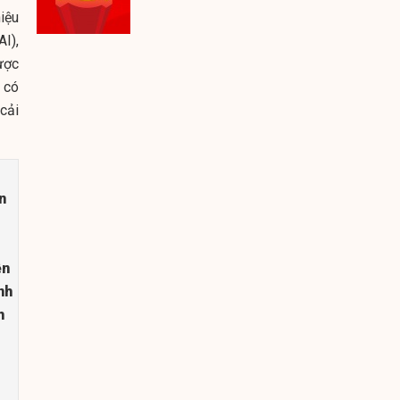
iệu
AI),
ược
 có
 cải
n
ện
nh
h