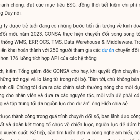
hanh chóng, đạt các mục tiêu ESG, đồng thời tiết kiệm chi phí 
ng Duy nói.
g ty dược trẻ tuổi đang có những bước tiến ấn tượng về kinh do
 đổi mới, năm 2023, GONSA thực hiện chuyển đổi song song tớ
 thống WMS, ERP, OCS, TMS, Data Warehouse & Middleware. Tr
iển khai hoàn thành với 250 người tham gia các
dự án
chuyển đổi 
 hơn 176 luồng tích hợp API của các hệ thống.
ịch, kiêm Tổng giám đốc GONSA cho hay, khi quyết định chuyển 
ững trở ngại và lo lắng từ trong nội bộ. “Bàn tới, chứ không bàn 
ranh cãi. Chúng tôi đưa ra các chính sách thưởng nóng cho mỗi dự
ng cho nhân viên và đưa ra các nguyên tắc, mỗi vấn đề phải có 
ng và tập trung tối đa nguồn lực cho dự án”, ông Hiển chia sẻ.
được thành công trong quá trình chuyển đổi số, ban lãnh đạo công
hất và đoàn kết trong tổ chức về chiến lược, nguồn lực để đảm 
ợc xuyên suốt. Kế tiếp, cần tìm kiếm đơn vị công nghệ am hiểu, c