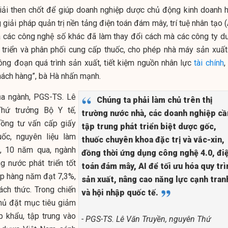
giải then chốt để giúp doanh nghiệp dược chủ động kinh doanh h
giải pháp quản trị nền tảng điện toán đám mây, trí tuệ nhân tạo (
và các công nghệ số khác đã làm thay đổi cách mà các công ty d
 triển và phân phối cung cấp thuốc, cho phép nhà máy sản xuất
công đoạn quá trình sản xuất, tiết kiệm nguồn nhân lực
tài chính
,
khách hàng”, bà Hà nhấn mạnh.
của ngành, PGS-TS. Lê
Chúng ta phải làm chủ trên thị
Thứ trưởng Bộ Y tế,
trường nước nhà, các doanh nghiệp cầ
đồng tư vấn cấp giấy
tập trung phát triển biệt dược gốc,
ốc, nguyên liệu làm
thuốc chuyên khoa đặc trị và vắc-xin,
ẻ, 10 năm qua, ngành
đồng thời ứng dụng công nghệ 4.0, đi
g nước phát triển tốt
toán đám mây, AI để tối ưu hóa quy trì
kép hàng năm đạt 7,3%,
sản xuất, nâng cao năng lực cạnh tran
ách thức. Trong chiến
và hội nhập quốc tế.
phủ đặt mục tiêu giảm
 khẩu, tập trung vào
- PGS-TS. Lê Văn Truyền, nguyên Thứ