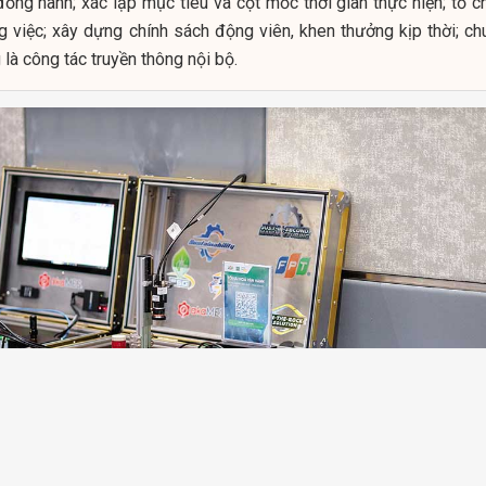
ồng hành; xác lập mục tiêu và cột mốc thời gian thực hiện; tổ c
 việc; xây dựng chính sách động viên, khen thưởng kịp thời; ch
 là công tác truyền thông nội bộ.