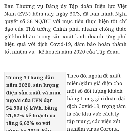
Ban Thường vụ Đảng ủy Tập đoàn Điện lực Việt
Nam (EVN) hôm nay, ngày 30/3, đã ban hành Nghị
quyết số 36-NQ/ĐU với mục tiêu thực hiện tốt chỉ
đạo của Thủ tướng Chính phủ, nhanh chóng tháo
gỡ khó khăn trong sản xuất kinh doanh, ứng phó
hiệu quả với dịch Covid-19, đảm bảo hoàn thành
tốt nhiệm vụ - kế hoạch năm 2020 của Tập đoàn.
Theo đó, ngoài đề xuất
Trong 3 tháng đầu
miễn/giảm giá điện cho
năm 2020, sản lượng
một số đối tượng khách
điện sản xuất và mua
hàng trong giai đoạn đại
ngoài của EVN đạt
dịch Covid-19, trọng tâm
54,904 tỷ kWh, bằng
là các khu vực cách ly
21,82% kế hoạch và
tập trung, các viện xét
tăng 6,62% so với
nghiệm virus Corona,
cùng kỳ 2019. Sản