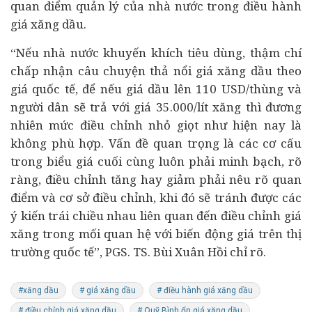
quan điểm quản lý của nhà nước trong điều hành
giá xăng dầu.
“Nếu nhà nước khuyến khích
tiêu dùng
, thậm chí
chấp nhận câu chuyện thả nổi giá xăng dầu theo
giá quốc tế, để nếu giá dầu lên 110 USD/thùng và
người dân sẽ trả với giá 35.000/lít xăng thì đương
nhiên mức điều chỉnh nhỏ giọt như hiện nay là
không phù hợp. Vấn đề quan trọng là các cơ cấu
trong biểu giá cuối cùng luôn phải minh bạch, rõ
ràng, điều chỉnh tăng hay giảm phải nêu rõ quan
điểm và cơ sở điều chỉnh, khi đó sẽ tránh được các
ý kiến trái chiều nhau liên quan đến điều chỉnh giá
xăng trong mối quan hệ với biến động giá trên thị
trường quốc tế”, PGS. TS. Bùi Xuân Hồi chỉ rõ.
#xăng dầu
# giá xăng dầu
# điều hành giá xăng dầu
# điều chỉnh giá xăng dầu
# Quỹ Bình ổn giá xăng dầu