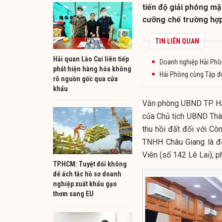
tiến độ giải phóng m
cưỡng chế trường hợp
TIN LIÊN QUAN
Hải quan Lào Cai liên tiếp
Doanh nghiệp Hải Phò
phát hiện hàng hóa không
Hải Phòng cùng Tập đo
rõ nguồn gốc qua cửa
khẩu
Văn phòng UBND TP. Hả
của Chủ tịch UBND Thàn
thu hồi đất đối với C
TNHH Châu Giang là đơ
Viên (số 142 Lê Lai),
TP.HCM: Tuyệt đối không
để ách tắc hồ sơ doanh
nghiệp xuất khẩu gạo
thơm sang EU