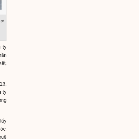
ại
 ty
hần
ết;
23,
 ty
ang
lấy
móc.
huê