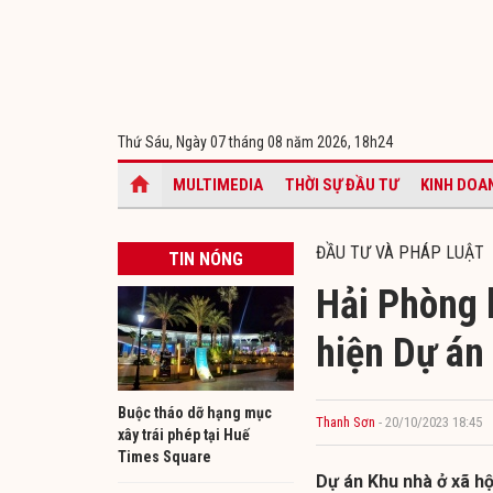
Thứ Sáu, Ngày 07 tháng 08 năm 2026,
18h24
MULTIMEDIA
THỜI SỰ ĐẦU TƯ
KINH DOA
ĐẦU TƯ VÀ PHÁP LUẬT
TIN NÓNG
Hải Phòng 
hiện Dự án
Buộc tháo dỡ hạng mục
Thanh Sơn
- 20/10/2023 18:45
xây trái phép tại Huế
Times Square
Dự án Khu nhà ở xã hộ