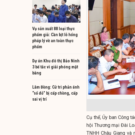
Vụ sản xuất 88 loại thực
phẩm giả: Cần bịt lỗ hổng
pháp lý về an toàn thực
phẩm
Dự án Khu đô thị Bảo Ninh
3 bế tắc vì giải phóng mặt
bằng
Lâm Đồng: Cử tri phản ánh
“sổ đỏ” bị cấp chồng, cấp
sai vị trí
Cụ thể, Ủy ban Công tá
hội Thương mại Đài Lo
TNHH Châu Giang và 