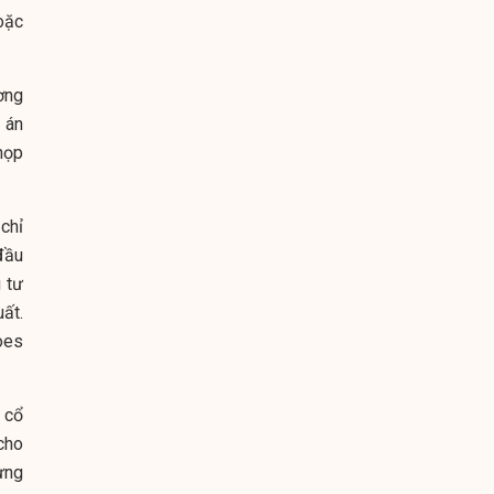
oặc
ơng
 án
họp
chỉ
đầu
 tư
ất.
oes
 cổ
cho
ựng