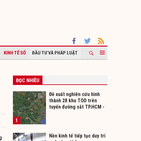
KINH TẾ SỐ
ĐẦU TƯ VÀ PHÁP LUẬT
ĐỌC NHIỀU
Đề xuất nghiên cứu hình
thành 28 khu TOD trên
tuyến đường sắt TP.HCM -
Cần Thơ
1
Nền kinh tế tiếp tục duy trì
g