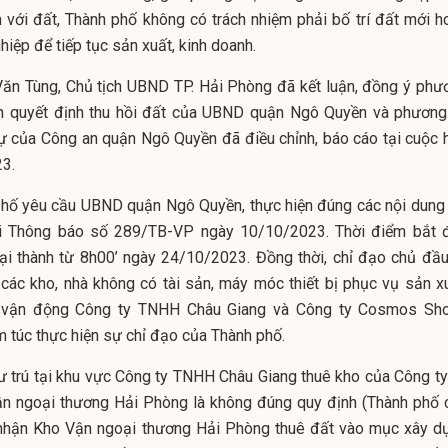
ền với đất, Thành phố không có trách nhiệm phải bố trí đất mới h
iệp để tiếp tục sản xuất, kinh doanh.
ăn Tùng, Chủ tịch UBND TP. Hải Phòng đã kết luận, đồng ý phư
ện quyết định thu hồi đất của UBND quận Ngô Quyền và phương
tự của Công an quận Ngô Quyền đã điều chỉnh, báo cáo tại cuộc 
23.
hố yêu cầu UBND quận Ngô Quyền, thực hiện đúng các nội dung 
i Thông báo số 289/TB-VP ngày 10/10/2023. Thời điểm bắt 
lại thành từ 8h00’ ngày 24/10/2023. Đồng thời, chỉ đạo chủ đầu
các kho, nhà không có tài sản, máy móc thiết bị phục vụ sản xu
n, vận động Công ty TNHH Châu Giang và Công ty Cosmos Sh
m túc thực hiện sự chỉ đạo của Thành phố.
ư trú tại khu vực Công ty TNHH Châu Giang thuê kho của Công ty
n ngoại thương Hải Phòng là không đúng quy định (Thành phố 
 nhận Kho Vận ngoại thương Hải Phòng thuê đất vào mục xây d