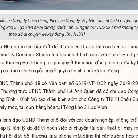
ất của Công ty Châu Giang thuê của Công ty cổ phần Giao nhận kho vận ngo
ổng kho 3 Lạc Viên sẽ bị cưỡng chế từ 8h00' ngày 24/10/2023 nếu không tự
tháo dỡ di chuyển để xây dựng Khu NƠXH
khi Nhà nước thu hồi đất để thực hiện Dự án thì các bên là Công
ông ty Cosmos Shoes International Ltd cùng với Công ty cổ p
ại thương Hải Phòng tự giải quyết theo hợp đồng dân sự đã ký k
 có trách nhiệm giải quyết quyền lợi cho người lao động.
UBND Thành phố đã có Văn bản số 6619/VP-ĐC2 ngày 26/9/20
h Thường trực UBND Thành phố Lê Anh Quân đã có chỉ đạo Công
g Bình - Đình Vũ tạo điều kiện sớm cho Công ty TNHH Châu Gi
áy móc, tài sản, hàng hóa tại Tổng kho 3 Lạc Viên.
a lãnh đạo UBND Thành phố đối với các doanh nghiệp, không thể 
áp lý, làm lý do để trì hoãn việc di chuyển tài sản, thiết bị, máy 
hu hồi đất, bồi thường, giải phóng mặt bằng thì các trường hợp t