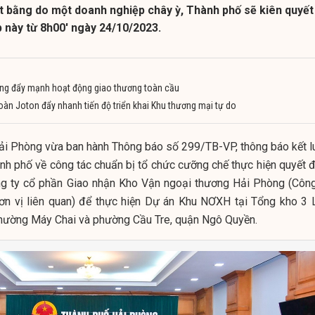
ặt bằng do một doanh nghiệp chây ỳ, Thành phố sẽ kiên quyết
 này từ 8h00' ngày 24/10/2023.
ng đẩy mạnh hoạt động giao thương toàn cầu
àn Joton đẩy nhanh tiến độ triển khai Khu thương mại tự do
i Phòng vừa ban hành Thông báo số 299/TB-VP, thông báo kết l
h phố về công tác chuẩn bị tổ chức cưỡng chế thực hiện quyết đ
ông ty cổ phần Giao nhận Kho Vận ngoại thương Hải Phòng (Công
n vị liên quan) để thực hiện Dự án Khu NƠXH tại Tổng kho 3 
 phường Máy Chai và phường Cầu Tre, quận Ngô Quyền.