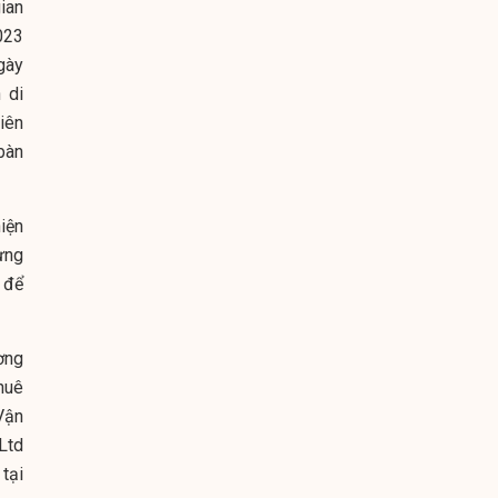
ian
023
gày
 di
iên
bàn
iện
ưng
 để
ơng
huê
Vận
Ltd
tại