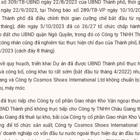
áo số 309/TB-UBND ngày 22/8/2023 của UBND Thành phố, thời g
 ngày 22/9/2023, tại Thông báo số 289/TB-VP ngày 10/10/2
Thành phố đã điều chỉnh thời gian cưỡng chế bắt đầu từ n
 tháng); đến ngày 5/10/2023 đã có 26/27 tổ chức chấp hành
ao đất cho UBND quận Ngô Quyền, trong đó có Công ty TNHH Th
công nhân cũng đã nghiêm túc thực hiện chỉ đạo của Thành phố, 
/2023 (cách đây 8 tháng).
n về quy hoạch, triển khai Dự án đã được UBND Thành phố thực h
và công bố, công khai từ rất sớm (bắt đầu từ tháng 4/2022) nh
ng và Công ty Cosmos Shoes International Ltd không chuẩn bị
 bị, máy móc.
ã trực tiếp cho Công ty cổ phần Giao nhận Kho Vận ngoại thư
BND Thành phố không trực tiếp cho Công ty TNHH Châu Giang t
u Giang đã thuê lại kho, bãi của Công ty cổ phần Giao nhận Kho 
ng để tổ chức sản xuất; Công ty Cosmos Shoes International 
/ doanh nghiệp có vốn đầu tư nước ngoài thực hiện dự án đầu tư 