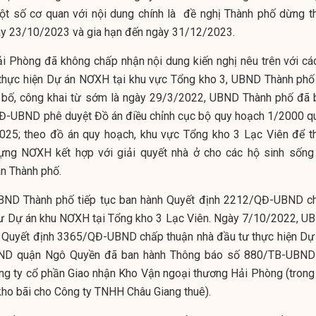
t số cơ quan với nội dung chính là đề nghị Thành phố dừng t
ày 23/10/2023 và gia hạn đến ngày 31/12/2023.
i Phòng đã không chấp nhận nội dung kiến nghị nêu trên với các
 thực hiện Dự án NƠXH tại khu vực Tổng kho 3, UBND Thành phố
 bố, công khai từ sớm là ngày 29/3/2022, UBND Thành phố đã 
Đ-UBND phê duyệt Đồ án điều chỉnh cục bộ quy hoạch 1/2000 q
25; theo đồ án quy hoạch, khu vực Tổng kho 3 Lạc Viên để t
ựng NƠXH kết hợp với giải quyết nhà ở cho các hộ sinh sống 
àn Thành phố.
BND Thành phố tiếp tục ban hành Quyết định 2212/QĐ-UBND c
tư Dự án khu NƠXH tại Tổng kho 3 Lạc Viên. Ngày 7/10/2022, U
 Quyết định 3365/QĐ-UBND chấp thuận nhà đầu tư thực hiện Dự 
ND quận Ngô Quyền đã ban hành Thông báo số 880/TB-UBND
ông ty cổ phần Giao nhận Kho Vận ngoại thương Hải Phòng (trong
kho bãi cho Công ty TNHH Châu Giang thuê).