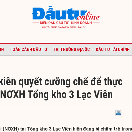
NH
TOÀN CẢNH ĐẦU TƯ
THỊ TRƯỜNG ĐỊA ỐC
ĐẦU TƯ TÀI CHÍNH
kiên quyết cưỡng chế để thực
 NƠXH Tổng kho 3 Lạc Viên
i (NƠXH) tại Tổng kho 3 Lạc Viên hiện đang bị chậm trễ tron