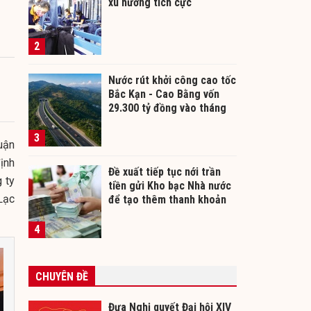
xu hướng tích cực
2
Nước rút khởi công cao tốc
Bắc Kạn - Cao Bằng vốn
29.300 tỷ đồng vào tháng
12/2026
3
uận
ịnh
Đề xuất tiếp tục nới trần
 ty
tiền gửi Kho bạc Nhà nước
Lạc
để tạo thêm thanh khoản
cho ngân hàng
4
CHUYÊN ĐỀ
Đưa Nghị quyết Đại hội XIV