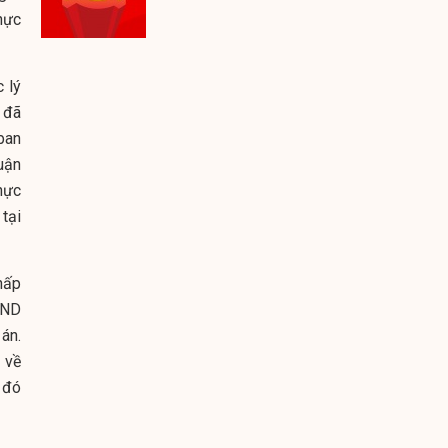
hực
 lý
 đã
ban
uận
hực
tại
hấp
BND
án.
 về
 đó