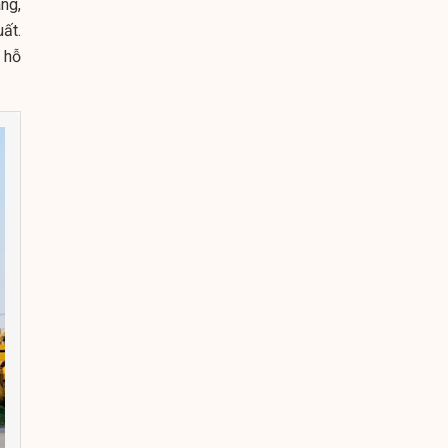
ng,
ất.
 hỗ