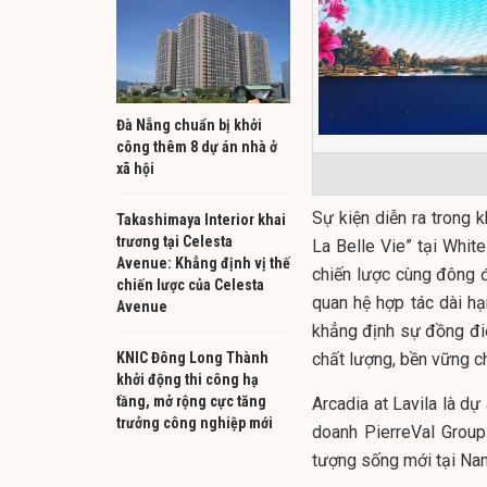
Đà Nẵng chuẩn bị khởi
công thêm 8 dự án nhà ở
xã hội
Sự kiện diễn ra trong 
Takashimaya Interior khai
trương tại Celesta
La Belle Vie” tại Whit
Avenue: Khẳng định vị thế
chiến lược cùng đông 
chiến lược của Celesta
quan hệ hợp tác dài hạ
Avenue
khẳng định sự đồng điệ
KNIC Đông Long Thành
chất lượng, bền vững ch
khởi động thi công hạ
tầng, mở rộng cực tăng
Arcadia at Lavila là dự
trưởng công nghiệp mới
doanh PierreVal Group
tượng sống mới tại Na