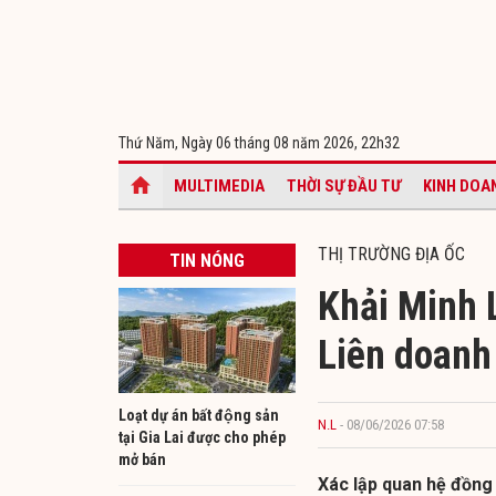
Thứ Năm, Ngày 06 tháng 08 năm 2026,
22h32
MULTIMEDIA
THỜI SỰ ĐẦU TƯ
KINH DOA
THỊ TRƯỜNG ĐỊA ỐC
TIN NÓNG
Khải Minh 
Liên doanh
Loạt dự án bất động sản
N.L
- 08/06/2026 07:58
tại Gia Lai được cho phép
mở bán
Xác lập quan hệ đồng