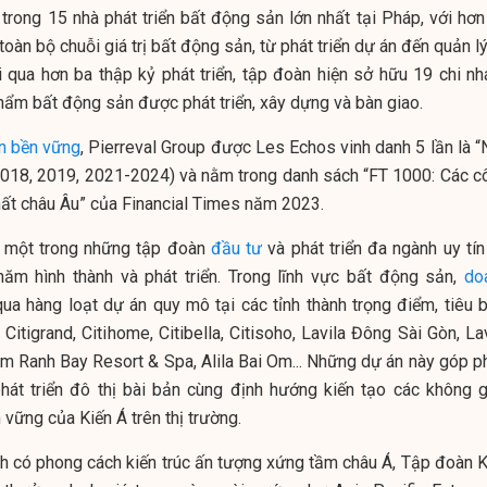
 trong 15 nhà phát triển bất động sản lớn nhất tại Pháp, với hơn
oàn bộ chuỗi giá trị bất động sản, từ phát triển dự án đến quản l
i qua hơn ba thập kỷ phát triển, tập đoàn hiện sở hữu 19 chi nh
ẩm bất động sản được phát triển, xây dựng và bàn giao.
ển bền vững
, Pierreval Group được Les Echos vinh danh 5 lần là “
(2018, 2019, 2021-2024) và nằm trong danh sách “FT 1000: Các c
hất châu Âu” của Financial Times năm 2023.
là một trong những tập đoàn
đầu tư
và phát triển đa ngành uy tín
ăm hình thành và phát triển. Trong lĩnh vực bất động sản,
do
ua hàng loạt dự án quy mô tại các tỉnh thành trọng điểm, tiêu b
 Citigrand, Citihome, Citibella, Citisoho, Lavila Đông Sài Gòn, La
m Ranh Bay Resort & Spa, Alila Bai Om... Những dự án này góp p
hát triển đô thị bài bản cùng định hướng kiến tạo các không g
vững của Kiến Á trên thị trường.
h có phong cách kiến trúc ấn tượng xứng tầm châu Á, Tập đoàn K