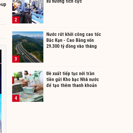
xu hướng tích cực
oup
2
Nước rút khởi công cao tốc
Bắc Kạn - Cao Bằng vốn
29.300 tỷ đồng vào tháng
12/2026
3
Đề xuất tiếp tục nới trần
tiền gửi Kho bạc Nhà nước
để tạo thêm thanh khoản
cho ngân hàng
4