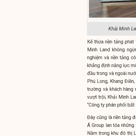
Khải Minh Lan
Kế thừa nền tảng phát
Minh Land không ngừn
nghiệm và nền tảng cô
khẳng định năng lực mô
đầu trong và ngoài nư
Phú Long, Khang Điền, 
trường và khách hàng 
vượt trội, Khải Minh 
“Công ty phân phối bất
Đây cũng là nền tảng đ
Á Group lan tỏa những g
Nằm trong khu đô thị L