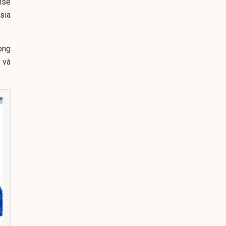
ise
sia
òng
 và