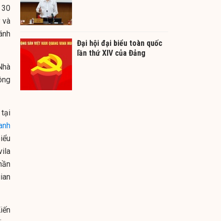
 30
ý và
ánh
Đại hội đại biểu toàn quốc
lần thứ XIV của Đảng
Nhà
ông
 tại
anh
iểu
vila
hần
ian
iến