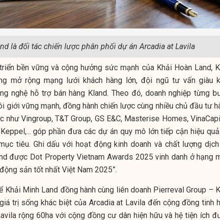
d là đối tác chiến lược phân phối dự án Arcadia at Lavila
 triển bền vững và cộng hưởng sức mạnh của Khải Hoàn Land, K
g mở rộng mạng lưới khách hàng lớn, đội ngũ tư vấn giàu k
ng nghệ hỗ trợ bán hàng Kland. Theo đó, doanh nghiệp từng b
i giới vững mạnh, đồng hành chiến lược cùng nhiều chủ đầu tư h
ớc như Vingroup, T&T Group, GS E&C, Masterise Homes, VinaCapit
Keppel,... góp phần đưa các dự án quy mô lớn tiếp cận hiệu quả 
mục tiêu. Ghi dấu với hoạt động kinh doanh và chất lượng dịch
Land được Dot Property Vietnam Awards 2025 vinh danh ở hạng 
 động sản tốt nhất Việt Nam 2025”.
ể Khải Minh Land đồng hành cùng liên doanh Pierreval Group – K
iá trị sống khác biệt của Arcadia at Lavila đến cộng đồng tinh h
avila rộng 60ha với cộng đồng cư dân hiện hữu và hệ tiện ích đ