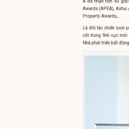
Á đã nhận hơn 40 giải
Awards (APEA), Ashui 
Property Awards,...
Là đối tác chiến lược p
cốt trong lĩnh vực mô
Nhà phát triển bất động