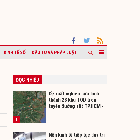
KINH TẾ SỐ
ĐẦU TƯ VÀ PHÁP LUẬT
ĐỌC NHIỀU
Đề xuất nghiên cứu hình
thành 28 khu TOD trên
tuyến đường sắt TP.HCM -
Cần Thơ
1
Nền kinh tế tiếp tục duy trì