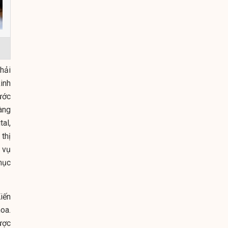
hải
inh
ước
àng
al,
thị
 vụ
mục
iến
oa.
ược