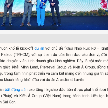
khuôn khổ lễ kick-off
dự án
với chủ đề “Khởi Nhịp Rực Rỡ – Ignit
e Palace (TP.HCM), với sự tham dự của lãnh đạo các đơn vị, đối 
đảo chuyên viên kinh doanh giàu kinh nghiệm. Đây là cột mốc mở
n giữa Khải Minh Land, Pierreval Group và Kiến Á Group, đồng t
u trong tầm nhìn phát triển và cam kết mang đến những giá trị s
o khách hàng, khởi đầu với dự án Arcadia at Lavila.
 án
bất động sản
cao tầng flagship đầu tiên được phát triển bởi 
 (Pháp) và Kiến Á Group (Việt Nam) trong hành trình kiến tạo b
m Sài Gòn.