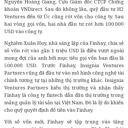
Nguyễn Hoàng Giang, Cựu Giám đốc CTCP Chứng
khoán VNDirect. Sau đó không lâu, quỹ đầu tư H2
Ventures đến từ Úc cũng rót vốn cho công ty. Sau
hai vòng gọi vốn, hai nhà đầu tư rót hơn 100.000
USD vào công ty.
Nghiêm Xuân Huy, nhà sáng lập của Finhay, chia sẻ
số vốn rót vào gần 1 triệu USD là điều vượt ngoài
mong đợi của anh bởi mục tiêu gọi vốn ban đầu là
500.000 USD. Trước Finhay, Insignia Ventures
Partners cũng đã đầu tư vào mô hình công nghệ
tài
chính
tương tự tại những thị trường khác. Insignia
Ventures Partners hiểu thị trường và nhận thấy
Finhay là công ty fintech dẫn đầu thị trường trong
mảng quản lý tài sản tại Việt Nam. Đó là lý do khiến
cho quỹ quyết định đổ tiền vào Finhay.
Với số vốn mới, Finhay sẽ tập trung vào tăng