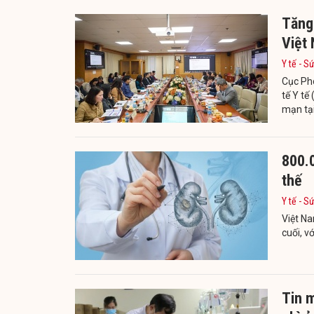
Tăng
Việt
Y tế - S
Cục Phò
tế Y tế
mạn tại
800.0
thế
Y tế - S
Việt Na
cuối, v
Tin m