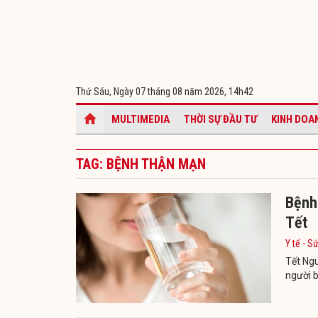
Thứ Sáu, Ngày 07 tháng 08 năm 2026,
14h42
MULTIMEDIA
THỜI SỰ ĐẦU TƯ
KINH DOA
TAG: BỆNH THẬN MẠN
Bệnh
Tết
Y tế - S
Tết Ngu
người b