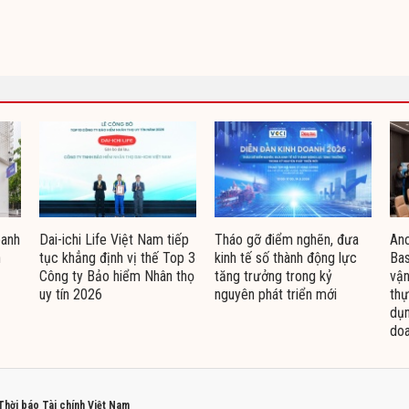
oanh
Dai-ichi Life Việt Nam tiếp
Tháo gỡ điểm nghẽn, đưa
Ano
n
tục khẳng định vị thế Top 3
kinh tế số thành động lực
Bas
Công ty Bảo hiểm Nhân thọ
tăng trưởng trong kỷ
vận
uy tín 2026
nguyên phát triển mới
thự
dụn
doa
 Thời báo Tài chính Việt Nam