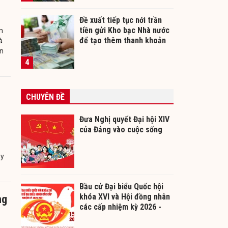
Đề xuất tiếp tục nới trần
tiền gửi Kho bạc Nhà nước
m
để tạo thêm thanh khoản
à
cho ngân hàng
ên
4
CHUYÊN ĐỀ
Đưa Nghị quyết Đại hội XIV
của Đảng vào cuộc sống
 y
Bầu cử Đại biểu Quốc hội
khóa XVI và Hội đồng nhân
ng
các cấp nhiệm kỳ 2026 -
2031