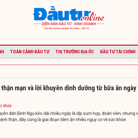
NH
TOÀN CẢNH ĐẦU TƯ
THỊ TRƯỜNG ĐỊA ỐC
ĐẦU TƯ TÀI CHÍNH
 thận mạn và lời khuyên dinh dưỡng từ bữa ăn ngày
ức khỏe
yên đán Bính Ngọ kéo dài nhiều ngày là dịp sum họp, đoàn viên, nhưng v
ệnh thận, đây cũng là giai đoạn tiềm ẩn nhiều nguy cơ về sức khỏe.