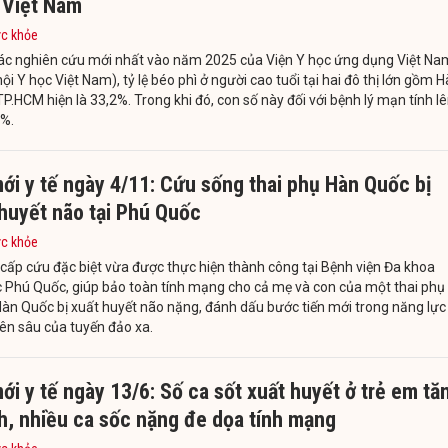
 Việt Nam
ức khỏe
ác nghiên cứu mới nhất vào năm 2025 của Viện Y học ứng dụng Việt Na
ội Y học Việt Nam), tỷ lệ béo phì ở người cao tuổi tại hai đô thị lớn gồm H
TP.HCM hiện là 33,2%. Trong khi đó, con số này đối với bệnh lý mạn tính l
7%.
ới y tế ngày 4/11: Cứu sống thai phụ Hàn Quốc bị
huyết não tại Phú Quốc
ức khỏe
cấp cứu đặc biệt vừa được thực hiện thành công tại Bệnh viện Đa khoa
 Phú Quốc, giúp bảo toàn tính mạng cho cả mẹ và con của một thai phụ
àn Quốc bị xuất huyết não nặng, đánh dấu bước tiến mới trong năng lực
ên sâu của tuyến đảo xa.
ới y tế ngày 13/6: Số ca sốt xuất huyết ở trẻ em tă
h, nhiều ca sốc nặng đe dọa tính mạng