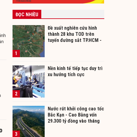
ĐỌC NHIỀU
Đề xuất nghiên cứu hình
thành 28 khu TOD trên
inh
tuyến đường sắt TP.HCM -
ận
Cần Thơ
1
Nền kinh tế tiếp tục duy trì
xu hướng tích cực
2
n
Nước rút khởi công cao tốc
Bắc Kạn - Cao Bằng vốn
29.300 tỷ đồng vào tháng
12/2026
o
3