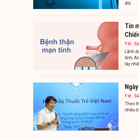
đời.
Tin m
Chiế
Y tế - S
Lãnh đ
tính, A
lây nhi
Ngày 
Y tế - S
Theo th
nhiều b