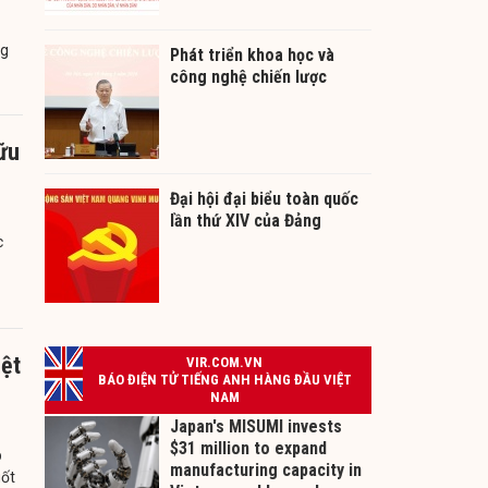
ng
Phát triển khoa học và
công nghệ chiến lược
Hữu
Đại hội đại biểu toàn quốc
lần thứ XIV của Đảng
c
iệt
p
uốt