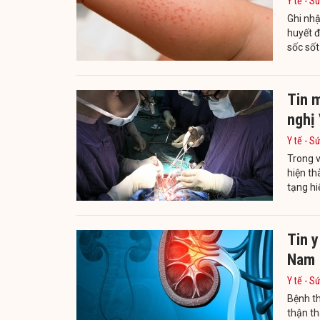
Y tế - S
Ghi nhậ
huyết đ
sốc sốt
Tin m
nghị
Y tế - S
Trong v
hiện th
tạng hi
Tin y
Nam
Y tế - S
Bệnh t
thận t