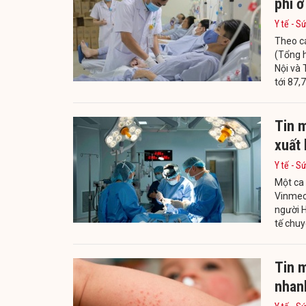
phì ở
Y tế - S
Theo c
(Tổng h
Nội và 
tới 87,
Tin m
xuất 
Y tế - S
Một ca 
Vinmec
người H
tế chuy
Tin m
nhan