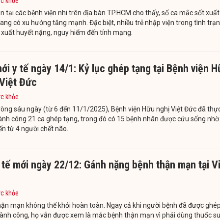
ức khỏe
n tại các bệnh viện nhi trên địa bàn TP.HCM cho thấy, số ca mắc sốt xuất
ang có xu hướng tăng mạnh. Đặc biệt, nhiều trẻ nhập viện trong tình trạ
 xuất huyết nặng, nguy hiểm đến tính mạng.
ới y tế ngày 14/1: Kỷ lục ghép tạng tại Bệnh viện 
 Việt Đức
ức khỏe
òng sáu ngày (từ 6 đến 11/1/2025), Bệnh viện Hữu nghị Việt Đức đã thự
ành công 21 ca ghép tạng, trong đó có 15 bệnh nhân được cứu sống nhờ
ến từ 4 người chết não.
 tế mới ngày 22/12: Gánh nặng bệnh thận mạn tại V
ức khỏe
hận mạn không thể khỏi hoàn toàn. Ngay cả khi người bệnh đã được ghé
hành công, họ vẫn được xem là mắc bệnh thận mạn vì phải dùng thuốc s