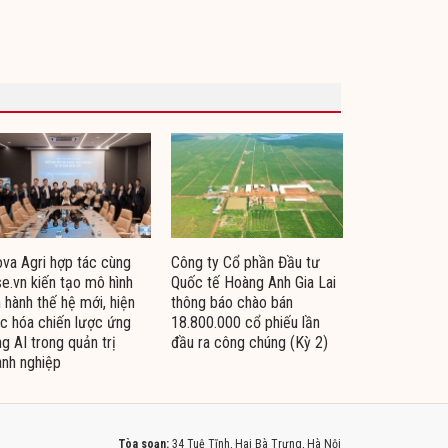
va Agri hợp tác cùng
Công ty Cổ phần Đầu tư
e.vn kiến tạo mô hình
Quốc tế Hoàng Anh Gia Lai
 hành thế hệ mới, hiện
thông báo chào bán
c hóa chiến lược ứng
18.800.000 cổ phiếu lần
g AI trong quản trị
đầu ra công chúng (Kỳ 2)
nh nghiệp
Tòa soạn:
34 Tuệ Tĩnh, Hai Bà Trưng, Hà Nội