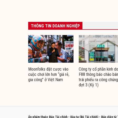
THÔNG TIN DOANH NGHIỆP
Moonfolks đặt cược vào
Công ty cổ phần kinh d
cuộc chơi lớn hơn “giá rẻ,
F88 thông báo chào bá
gia công” ở Việt Nam
trái phiếu ra công chúng
đợt 3 (Kỳ 1)
Ấn phẩm thuộc Báo Tài chính - Đầu tư (Bộ Tài chính) - Báo điện tử