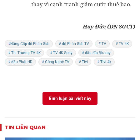
thay vì cạnh tranh giảm cước thuê bao.
Huy Đức (DN SGCT)
#Nâng Cấp độ Phân Giải
# độ Phân Giải TV
# TV
# TV 4K
# Thị Trường TV 4K
# TV 4K Sony
# đầu đĩa Blu-ray
# đầu Phát HD
# Công Nghệ TV
# Tivi
# Tivi 4k
Bình luận bài viết này
TIN LIÊN QUAN