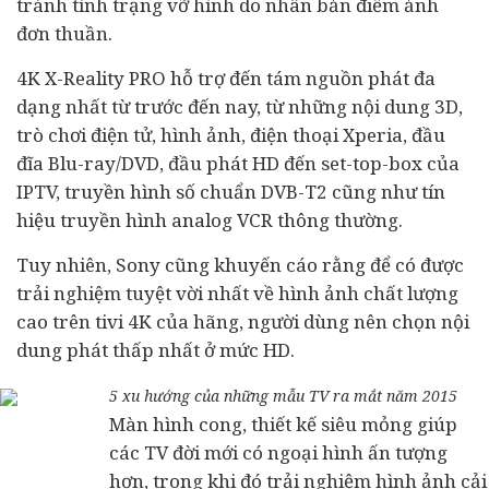
tránh tình trạng vỡ hình do nhân bản điểm ảnh
đơn thuần.
4K X-Reality PRO hỗ trợ đến tám nguồn phát đa
dạng nhất từ trước đến nay, từ những nội dung 3D,
trò chơi điện tử, hình ảnh, điện thoại Xperia, đầu
đĩa Blu-ray/DVD, đầu phát HD đến set-top-box của
IPTV, truyền hình số chuẩn DVB-T2 cũng như tín
hiệu truyền hình analog VCR thông thường.
Tuy nhiên, Sony cũng khuyến cáo rằng để có được
trải nghiệm tuyệt vời nhất về hình ảnh chất lượng
cao trên tivi 4K của hãng, người dùng nên chọn nội
dung phát thấp nhất ở mức HD.
5 xu hướng của những mẫu TV ra mắt năm 2015
Màn hình cong, thiết kế siêu mỏng giúp
các TV đời mới có ngoại hình ấn tượng
hơn, trong khi đó trải nghiệm hình ảnh cải