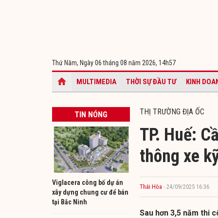
Thứ Năm, Ngày 06 tháng 08 năm 2026,
14h57
MULTIMEDIA
THỜI SỰ ĐẦU TƯ
KINH DOA
THỊ TRƯỜNG ĐỊA ỐC
TIN NÓNG
TP. Huế: C
thông xe kỹ
Viglacera công bố dự án
Thái Hòa
- 24/09/2025 16:36
xây dựng chung cư để bán
tại Bắc Ninh
Sau hơn 3,5 năm thi c