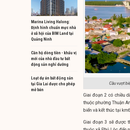
Marina Living Halong:
Định hình chuẩn mực nhà
ở xã hội của BIM Land tại
Quảng Ninh
Căn hộ dòng tiền - khẩu vị
mới của nhà đầu tư bất
động sản nghỉ dưỡng
Loạt dự án bất động sản
Cầu vượt bi
tại Gia Lai được cho phép
mở bán
Giai đoạn 2 có chiều d
thuộc phường Thuận An 
biển và kết thúc tại k
Giai đoạn 3 sẽ được th
thuộc xã Phú Lộc đến n