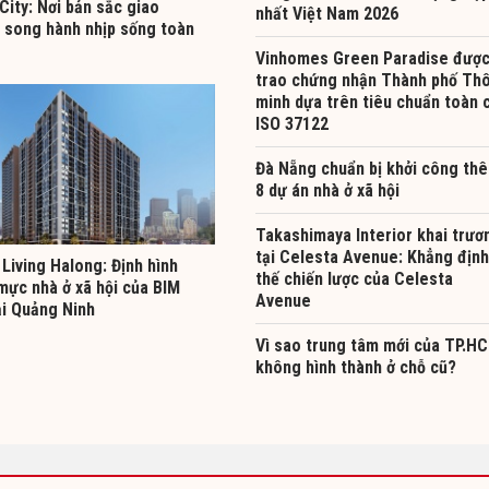
City: Nơi bản sắc giao
nhất Việt Nam 2026
 song hành nhịp sống toàn
Vinhomes Green Paradise đượ
trao chứng nhận Thành phố Th
minh dựa trên tiêu chuẩn toàn 
ISO 37122
Đà Nẵng chuẩn bị khởi công th
8 dự án nhà ở xã hội
Takashimaya Interior khai trươ
tại Celesta Avenue: Khẳng định
Living Halong: Định hình
thế chiến lược của Celesta
mực nhà ở xã hội của BIM
Avenue
ại Quảng Ninh
Vì sao trung tâm mới của TP.H
không hình thành ở chỗ cũ?