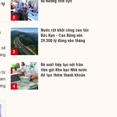
xu hướng tích cực
 tỷ
2
Nước rút khởi công cao tốc
á
Bắc Kạn - Cao Bằng vốn
29.300 tỷ đồng vào tháng
12/2026
 sẽ
3
cũng
Đề xuất tiếp tục nới trần
tiền gửi Kho bạc Nhà nước
 từ
để tạo thêm thanh khoản
Tam
cho ngân hàng
ờng
4