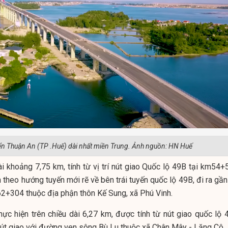
ển Thuận An (TP .Huế) dài nhất miền Trung. Ảnh nguồn: HN Huế
ài khoảng 7,75 km, tính từ vị trí nút giao Quốc lộ 49B tại km54+
theo hướng tuyến mới rẽ về bên trái tuyến quốc lộ 49B, đi ra gần
m62+304 thuộc địa phận thôn Kế Sung, xã Phú Vinh.
ực hiện trên chiều dài 6,27 km, được tính từ nút giao quốc lộ 
út giao với đường ven sông Bù Lu thuộc xã Chân Mây - Lăng Cô.