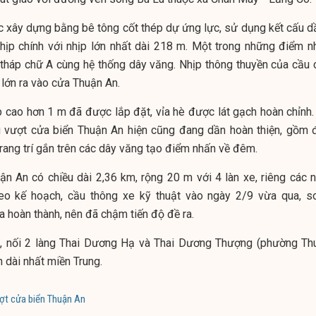
c xây dựng bằng bê tông cốt thép dự ứng lực, sử dụng kết cấu d
hịp chính với nhịp lớn nhất dài 218 m. Một trong những điểm n
à tháp chữ A cùng hệ thống dây văng. Nhịp thông thuyền của cầu 
lớn ra vào cửa Thuận An.
 cao hơn 1 m đã được lắp đặt, vỉa hè được lát gạch hoàn chỉnh.
u vượt cửa biển Thuận An hiện cũng đang dần hoàn thiện, gồm 
rang trí gắn trên các dây văng tạo điểm nhấn về đêm.
n An có chiều dài 2,36 km, rộng 20 m với 4 làn xe, riêng các n
heo kế hoạch, cầu thông xe kỹ thuật vào ngày 2/9 vừa qua, s
 hoàn thành, nên đã chậm tiến độ đề ra.
, nối 2 làng Thai Dương Hạ và Thai Dương Thượng (phường Th
n dài nhất miền Trung.
ợt cửa biển Thuận An