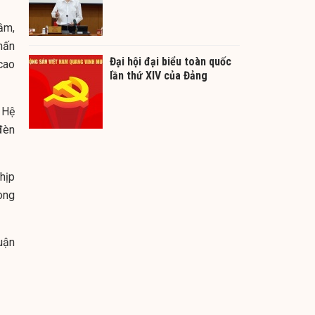
ầm,
hấn
Đại hội đại biểu toàn quốc
cao
lần thứ XIV của Đảng
 Hệ
đèn
hịp
ong
uận