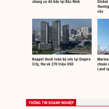
chung cư để bán tại Bắc Ninh
Global 
thương
cầu
Keppel thoái toàn bộ vốn tại Empire
Marina 
City, thu về 270 triệu USD
chuẩn 
Land t
THÔNG TIN DOANH NGHIỆP