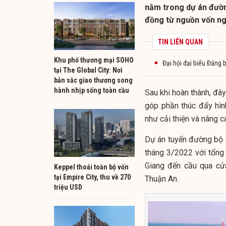
nằm trong dự án đường
đồng từ nguồn vốn ng
TIN LIÊN QUAN
Khu phố thương mại SOHO
Đại hội đại biểu Đảng 
tại The Global City: Nơi
bản sắc giao thương song
hành nhịp sống toàn cầu
Sau khi hoàn thành, đây
góp phần thúc đẩy hình
như cải thiện và nâng 
Dự án tuyến đường bộ 
tháng 3/2022 với tổn
Giang đến cầu qua cửa
Keppel thoái toàn bộ vốn
tại Empire City, thu về 270
Thuận An.
triệu USD