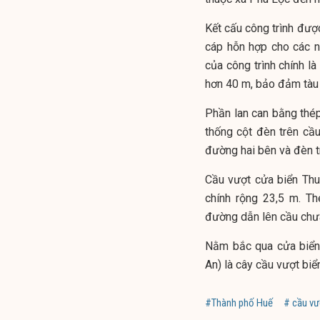
Kết cấu công trình đượ
cáp hỗn hợp cho các n
của công trình chính l
hơn 40 m, bảo đảm tàu 
Phần lan can bằng thép
thống cột đèn trên cầ
đường hai bên và đèn t
Cầu vượt cửa biển Thuậ
chính rộng 23,5 m. T
đường dẫn lên cầu chưa
Nằm bắc qua cửa biển
An) là cây cầu vượt biể
#Thành phố Huế
# cầu vư