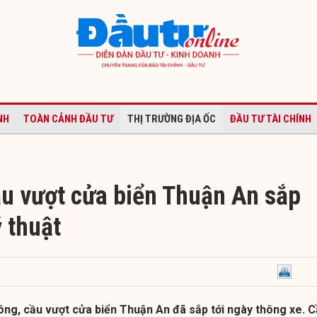
NH
TOÀN CẢNH ĐẦU TƯ
THỊ TRƯỜNG ĐỊA ỐC
ĐẦU TƯ TÀI CHÍNH
ầu vượt cửa biển Thuận An sắp
 thuật
ông, cầu vượt cửa biển Thuận An đã sắp tới ngày thông xe. 