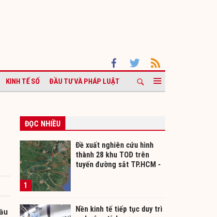
KINH TẾ SỐ
ĐẦU TƯ VÀ PHÁP LUẬT
ĐỌC NHIỀU
Đề xuất nghiên cứu hình
thành 28 khu TOD trên
tuyến đường sắt TP.HCM -
Cần Thơ
1
Nền kinh tế tiếp tục duy trì
Cầu