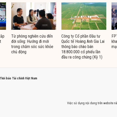
đắp
Từ phòng nghiên cứu đến
Công ty Cổ phần Đầu tư
FPT
t
đời sống: Hướng đi mới
Quốc tế Hoàng Anh Gia Lai
kha
trong chăm sóc sức khỏe
thông báo chào bán
mạ
chủ động
18.800.000 cổ phiếu lần
đầu ra công chúng (Kỳ 1)
 Thời báo Tài chính Việt Nam
Việc sử dụng nội dung trên website nà