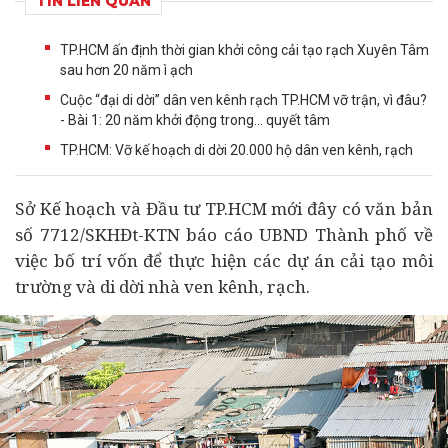
TIN LIÊN QUAN
TP.HCM ấn định thời gian khởi công cải tạo rạch Xuyên Tâm
sau hơn 20 năm ì ạch
Cuộc “đại di dời” dân ven kênh rạch TP.HCM vỡ trận, vì đâu?
- Bài 1: 20 năm khởi động trong… quyết tâm
TP.HCM: Vỡ kế hoạch di dời 20.000 hộ dân ven kênh, rạch
Sở Kế hoạch và Đầu tư TP.HCM mới đây có văn bản
số 7712/SKHĐt-KTN báo cáo UBND Thành phố về
việc bố trí vốn để thực hiện các
dự án
cải tạo môi
trường và di dời nhà ven kênh, rạch.