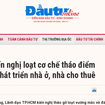
NH
TOÀN CẢNH ĐẦU TƯ
THỊ TRƯỜNG ĐỊA ỐC
ĐẦU TƯ TÀI CHÍNH
n nghị loạt cơ chế tháo điểm
át triển nhà ở, nhà cho thuê
ng, Lãnh đạo TP.HCM kiến nghị tháo gỡ loạt vướng mắc về đ