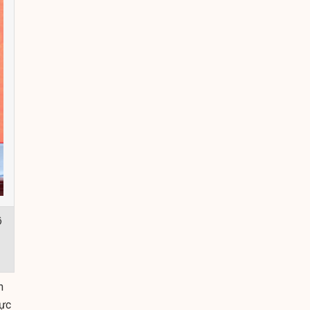
ộ
h
hực