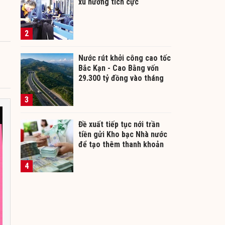
xu hướng tích cực
o
2
Nước rút khởi công cao tốc
Bắc Kạn - Cao Bằng vốn
29.300 tỷ đồng vào tháng
12/2026
3
Đề xuất tiếp tục nới trần
tiền gửi Kho bạc Nhà nước
để tạo thêm thanh khoản
cho ngân hàng
4