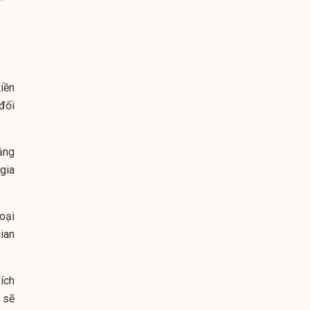
iền
đối
ằng
gia
oại
ian
ích
 sẽ