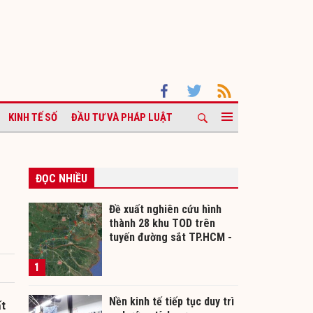
KINH TẾ SỐ
ĐẦU TƯ VÀ PHÁP LUẬT
ĐỌC NHIỀU
Đề xuất nghiên cứu hình
thành 28 khu TOD trên
tuyến đường sắt TP.HCM -
Cần Thơ
1
Nền kinh tế tiếp tục duy trì
ất