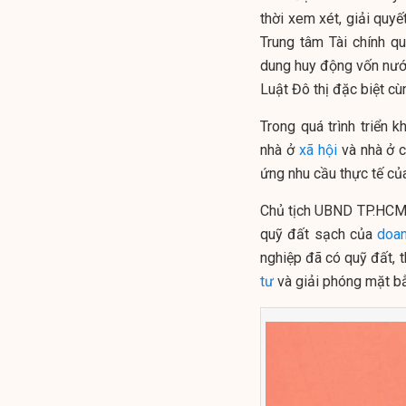
thời xem xét, giải quyế
Trung tâm Tài chính q
dung huy động vốn nước
Luật Đô thị đặc biệt cù
Trong quá trình triển k
nhà ở
xã hội
và nhà ở 
ứng nhu cầu thực tế củ
Chủ tịch UBND TP.HCM c
quỹ đất sạch của
doan
nghiệp đã có quỹ đất, t
tư
và giải phóng mặt bằ