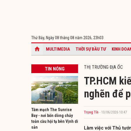
Thứ Bảy, Ngày 08 tháng 08 năm 2026,
23h03
MULTIMEDIA
THỜI SỰ ĐẦU TƯ
KINH DOA
THỊ TRƯỜNG ĐỊA ỐC
TIN NÓNG
TP.HCM kiế
nghẽn để ph
Tâm mạch The Sunrise
Trọng Tín
- 13/06/2026 10:47
Bay - nơi bốn dòng chảy
toàn cầu hội tụ bên Vịnh di
sản
Làm việc với Thủ tướ