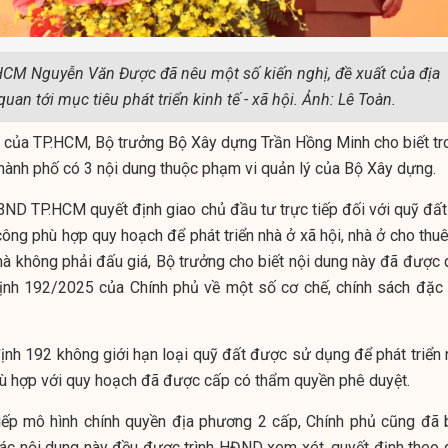
CM Nguyễn Văn Được đã nêu một số kiến nghị, đề xuất của địa
uan tới mục tiêu phát triển kinh tế - xã hội. Ảnh: Lê Toàn.
t của TP.HCM, Bộ trưởng Bộ Xây dựng Trần Hồng Minh cho biết tr
hành phố có 3 nội dung thuộc phạm vi quản lý của Bộ Xây dựng.
ND TP.HCM quyết định giao chủ đầu tư trực tiếp đối với quỹ đất
ông phù hợp quy hoạch để phát triển nhà ở xã hội, nhà ở cho thuê
mà không phải đấu giá, Bộ trưởng cho biết nội dung này đã được 
 định 192/2025 của Chính phủ về một số cơ chế, chính sách đặc 
ịnh 192 không giới hạn loại quỹ đất được sử dụng để phát triển 
phù hợp với quy hoạch đã được cấp có thẩm quyền phê duyệt.
tiếp mô hình chính quyền địa phương 2 cấp, Chính phủ cũng đã 
Các nội dung này đều được trình HĐND xem xét, quyết định theo 