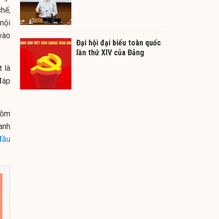
chế,
nội
vào
Đại hội đại biểu toàn quốc
lần thứ XIV của Đảng
 là
đáp
gồm
anh
đầu