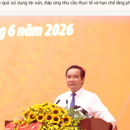
 quả sử dụng tài sản, đáp ứng nhu cầu thực tế và hạn chế lãng ph