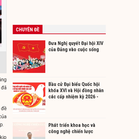
CHUYÊN ĐỀ
Đưa Nghị quyết Đại hội XIV
của Đảng vào cuộc sống
ăng
Bầu cử Đại biểu Quốc hội
 đã
khóa XVI và Hội đồng nhân
các cấp nhiệm kỳ 2026 -
2031
 đề
của
p.
Phát triển khoa học và
công nghệ chiến lược
kịp