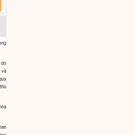
ong
 do
 và
quy
thù
nhà
ban
quy