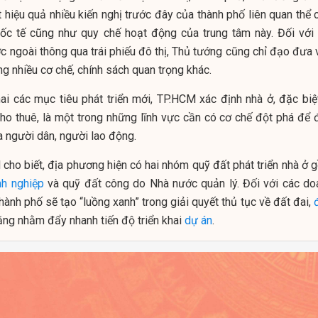
t hiệu quả nhiều kiến nghị trước đây của thành phố liên quan thể 
uốc tế cũng như quy chế hoạt động của trung tâm này. Đối với 
 ngoài thông qua trái phiếu đô thị, Thủ tướng cũng chỉ đạo đưa 
ng nhiều cơ chế, chính sách quan trọng khác.
hai các mục tiêu phát triển mới, TP.HCM xác định nhà ở, đặc biệt
cho thuê, là một trong những lĩnh vực cần có cơ chế đột phá để 
a người dân, người lao động.
ho biết, địa phương hiện có hai nhóm quỹ đất phát triển nhà ở 
h nghiệp
và quỹ đất công do Nhà nước quản lý. Đối với các do
hành phố sẽ tạo “luồng xanh” trong giải quyết thủ tục về đất đai,
ng nhằm đẩy nhanh tiến độ triển khai
dự án
.