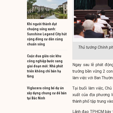
Khi người thành đạt
chuộng sống xanh:
Sunshine Legend City hút
cộng đồng cư dân cùng
chuẩn sống
Thủ tướng Chính ph
Cuộc đua giữa các khu
công nghiệp bước sang
Ngay sau lễ phát động
giai đoạn mới: Nhà phát
trưởng bền vững 2 con
triển không chỉ bán hạ
tầng
làm việc với Ban Thườ
Tại buổi làm việc, Ch
Viglacera công bố dự án
xây dựng chung cư để bán
xuất của địa phương li
tại Bắc Ninh
thành phố tập trung vào
Lãnh đạo TP.HCM bày tỏ