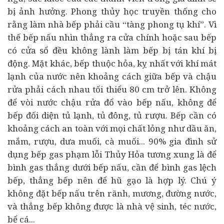
bị ảnh hưởng. Phong thủy học truyền thống cho
rằng làm nhà bếp phải cầu “tàng phong tụ khí”. Vì
thế bếp nấu nhìn thẳng ra cửa chính hoặc sau bếp
có cửa sổ đều không lành làm bếp bị tán khí bị
động. Mặt khác, bếp thuộc hỏa, kỵ nhất với khí mát
lạnh của nước nên khoảng cách giữa bếp và chậu
rửa phải cách nhau tối thiểu 80 cm trở lên. Không
để vòi nước chậu rửa đổ vào bếp nấu, không để
bếp đối diện tủ lạnh, tủ đông, tủ rượu. Bếp cần có
khoảng cách an toàn với mọi chất lỏng như dầu ăn,
mắm, rượu, dưa muối, cà muối... 90% gia đình sử
dụng bếp gas phạm lỗi Thủy Hỏa tương xung là để
bình gas thẳng dưới bếp nấu, cần để bình gas lệch
bếp, thẳng bếp nên để hũ gạo là hợp lý. Chú ý
không đặt bếp nấu trên rãnh, mương, đường nước,
và thẳng bếp không được là nhà vệ sinh, téc nước,
bể cá...