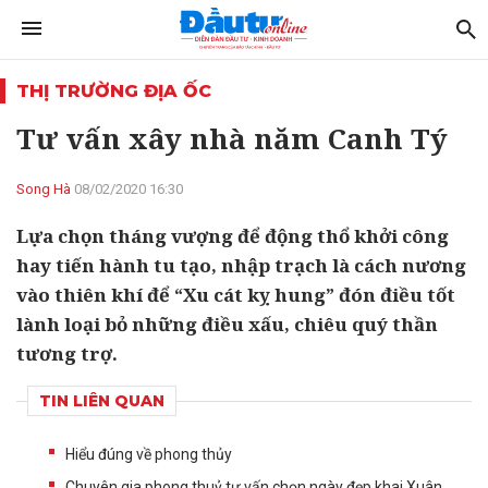
THỊ TRƯỜNG ĐỊA ỐC
Tư vấn xây nhà năm Canh Tý
Song Hà
08/02/2020 16:30
Lựa chọn tháng vượng để động thổ khởi công
hay tiến hành tu tạo, nhập trạch là cách nương
vào thiên khí để “Xu cát kỵ hung” đón điều tốt
lành loại bỏ những điều xấu, chiêu quý thần
tương trợ.
TIN LIÊN QUAN
Hiểu đúng về phong thủy
Chuyên gia phong thuỷ tư vấn chọn ngày đẹp khai Xuân,