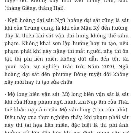
tuyệt đối không xây mới vào tháng Dần, Mão
(tháng Giêng, tháng Hai).
- Ngũ hoàng đại sát: Ngũ hoàng đại sát cũng là sát
khí của Trung cung, là khí của Mậu Kỷ đến hướng,
đây là thiên khí sát vận đại hung không thể xâm
phạm. Không khai sơn lập hướng hay tu tạo, nếu
phạm phải khí này nặng thì mất người, nhẹ thì ôn
tật, thị phi liên miên không dứt dẫn đến tổn tài
quan vận, sự nghiệp trắc trở. Năm 2020, Ngũ
hoàng đại sát đến phương Đông tuyệt đối không
xây mới hay tu tạo sửa chữa.
- Mộ long biến vận sát: Mộ long biến vận sát là sát
khí của Hồng phạm ngũ hành khi Nạp âm của Thái
tuế khắc nạp âm của Mộ vận long (Tọa của nhà).
Điều này qua thực nghiệm thấy, khi phạm phải sát
này thì tai họa liên miên, đặc biệt là thị phi ảnh
hưởng rất lớn đến hòa khí gia đình, quan vận sự