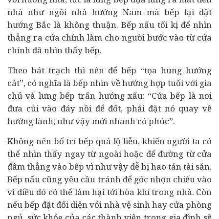
nhà như ngôi nhà hướng Nam mà bếp lại đặt
hướng Bắc là không thuận. Bếp nấu tối kị để nhìn
thẳng ra cửa chính làm cho người bước vào từ cửa
chính đã nhìn thấy bếp.
Theo bát trạch thì nên để bếp “tọa hung hướng
cát”, có nghĩa là bếp nhìn về hướng hợp tuổi với gia
chủ và lưng bếp trấn hướng xấu: “Cửa bếp là nơi
đưa củi vào đáy nồi để đốt, phải đặt nó quay về
hướng lành, như vậy mới nhanh có phúc”.
Không nên bố trí bếp quá lộ liễu, khiến người ta có
thể nhìn thấy ngay từ ngoài hoặc để đường từ cửa
đâm thẳng vào bếp vì như vậy dễ bị hao tán tài sản.
Bếp nấu cũng yêu cầu tránh để góc nhọn chiếu vào
vì điều đó có thể làm hại tới hòa khí trong nhà. Còn
nếu bếp đặt đối diện với nhà vệ sinh hay cửa phòng
ngủ, sức khỏe của các thành viên trong gia đình sẽ