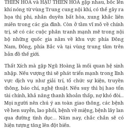
THIÊN HỎA và HẬU THIÊN HỎA gặp nhau, bốc lên
khí nóng từ vùng Trung cung nội khí, có thể gây ra
họa thị phi, nhân duyên bất hòa, xung khắc liên
miên trong các gia đình. Còn ở tầm vĩ mô về chính
trị, sẽ có các cuộc phân tranh mạnh mẽ trong nội
bộ những quốc gia nằm về khu vực phía Đông
Nam, Đông, phía Bắc và tại vùng trung tâm trên
bản đồ thế giới.
Thất Xích mà gặp Ngũ Hoàng là mối quan hệ sinh
nhập. Nếu vượng thì sẽ phát triển mạnh trong lĩnh
vực dịch vụ như giải trí, tổ chức sự kiện, truyền
thông, báo chí, nghệ thuật. Nếu suy thì bị hao tổn
tài chính
, khả năng thanh khoản thấp, nợ khó đòi...
Mọi người nên chú ý an toàn giao thông, các bệnh
về hen suyễn, lao phổi, bệnh về miệng, bệnh lây lan
qua đường tình dục… Năm nay, chắc chắn sẽ có
hiện tượng tăng lên đột biến.