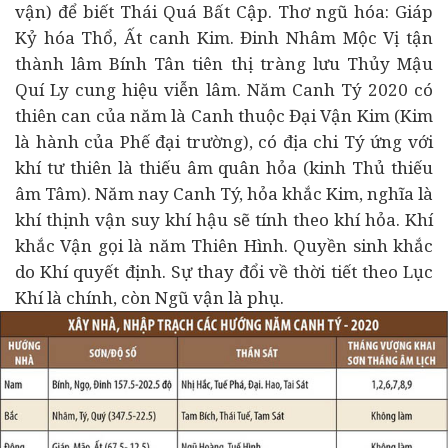
vận) để biết Thái Quá Bất Cập. Thơ ngũ hóa: Giáp
Kỷ hóa Thổ, Ất canh Kim. Đinh Nhâm Mộc Vị tận
thành lâm Bính Tân tiên thị tràng lưu Thủy Mậu
Quí Ly cung hiệu viễn lâm. Năm Canh Tý 2020 có
thiên can của năm là Canh thuộc Đại Vận Kim (Kim
là hành của Phế đại trường), có địa chi Tý ứng với
khí tư thiên là thiếu âm quân hỏa (kinh Thủ thiếu
âm Tâm). Năm nay Canh Tý, hỏa khắc Kim, nghĩa là
khí thịnh vận suy khí hậu sẽ tính theo khí hỏa. Khí
khắc Vận gọi là năm Thiên Hình. Quyền sinh khắc
do Khí quyết định. Sự thay đổi về thời tiết theo Lục
Khí là chính, còn Ngũ vận là phụ.