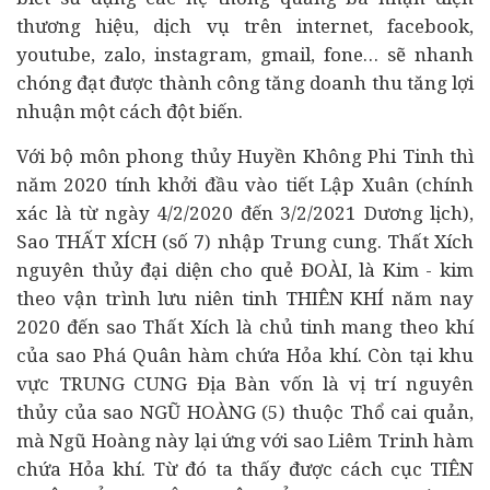
thương hiệu, dịch vụ trên internet, facebook,
youtube, zalo, instagram, gmail, fone… sẽ nhanh
chóng đạt được thành công tăng doanh thu tăng lợi
nhuận một cách đột biến.
Với bộ môn phong thủy Huyền Không Phi Tinh thì
năm 2020 tính khởi đầu vào tiết Lập Xuân (chính
xác là từ ngày 4/2/2020 đến 3/2/2021 Dương lịch),
Sao THẤT XÍCH (số 7) nhập Trung cung. Thất Xích
nguyên thủy đại diện cho quẻ ĐOÀI, là Kim - kim
theo vận trình lưu niên tinh THIÊN KHÍ năm nay
2020 đến sao Thất Xích là chủ tinh mang theo khí
của sao Phá Quân hàm chứa Hỏa khí. Còn tại khu
vực TRUNG CUNG Địa Bàn vốn là vị trí nguyên
thủy của sao NGŨ HOÀNG (5) thuộc Thổ cai quản,
mà Ngũ Hoàng này lại ứng với sao Liêm Trinh hàm
chứa Hỏa khí. Từ đó ta thấy được cách cục TIÊN