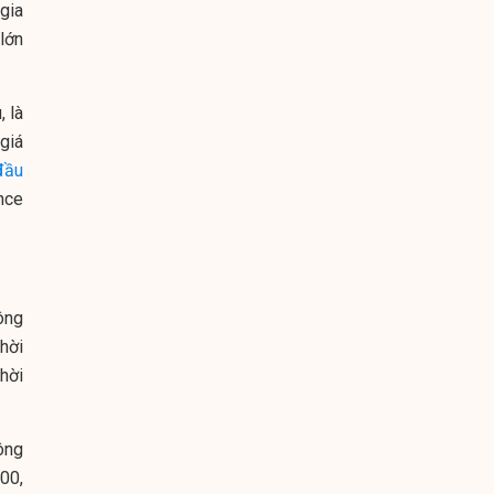
gia
lớn
 là
giá
đầu
nce
ông
thời
hời
ông
00,