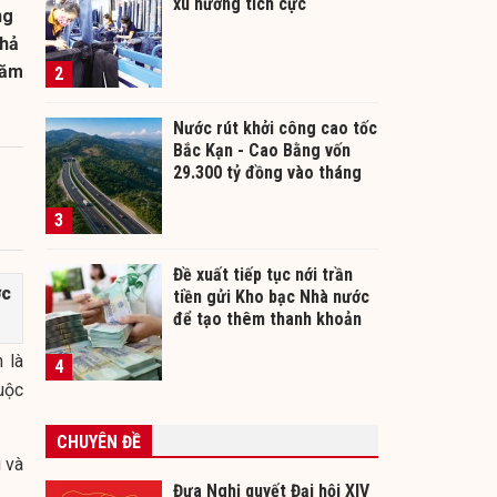
xu hướng tích cực
ng
khả
năm
2
Nước rút khởi công cao tốc
Bắc Kạn - Cao Bằng vốn
29.300 tỷ đồng vào tháng
12/2026
3
Đề xuất tiếp tục nới trần
c
tiền gửi Kho bạc Nhà nước
để tạo thêm thanh khoản
cho ngân hàng
 là
4
uộc
CHUYÊN ĐỀ
g và
Đưa Nghị quyết Đại hội XIV