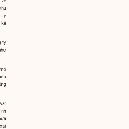
 vẻ
khu
 ty
t kế
g ty
 như
 mở
 hứa
ống
war
inh
hưa
oại