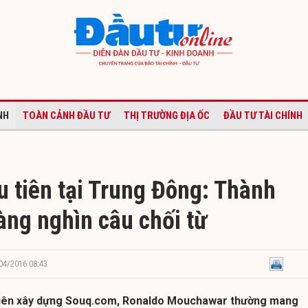
NH
TOÀN CẢNH ĐẦU TƯ
THỊ TRƯỜNG ĐỊA ỐC
ĐẦU TƯ TÀI CHÍNH
u tiên tại Trung Đông: Thành
àng nghìn câu chối từ
/04/2016 08:43
iên xây dựng Souq.com, Ronaldo Mouchawar thường mang