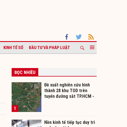
KINH TẾ SỐ
ĐẦU TƯ VÀ PHÁP LUẬT
ĐỌC NHIỀU
Đề xuất nghiên cứu hình
thành 28 khu TOD trên
tuyến đường sắt TP.HCM -
Cần Thơ
1
Nền kinh tế tiếp tục duy trì