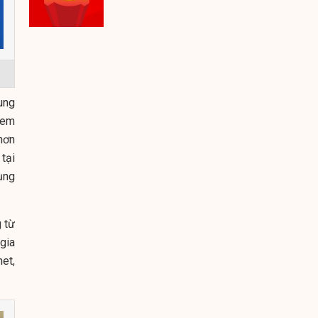
ung
xem
hơn
tại
ụng
 từ
gia
et,