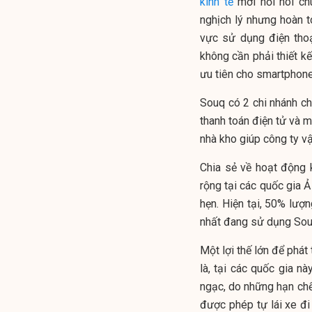
kinh tế
mới nổi nói chu
nghịch lý nhưng hoàn 
vực sử dụng điện thoạ
không cần phải thiết kế 
ưu tiên cho smartphone
Souq có 2 chi nhánh chí
thanh toán điện tử và m
nhà kho giúp công ty v
Chia sẻ về hoạt động 
rộng tại các quốc gia Ả
hẹn. Hiện tại, 50% lư
nhất đang sử dụng Sou
Một lợi thế lớn để phá
là, tại các quốc gia nà
ngạc, do những hạn chế
được phép tự lái xe đi