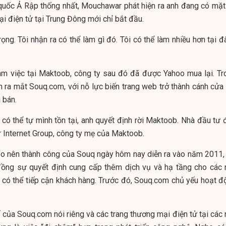
 quốc Ả Rập thống nhất, Mouchawar phát hiện ra anh đang có mặt 
i điện tử tại Trung Đông mới chỉ bắt đầu.
rọng. Tôi nhận ra có thể làm gì đó. Tôi có thể làm nhiều hơn tại đ
m việc tại Maktoob, công ty sau đó đã được Yahoo mua lại. Tr
nh ra mắt Souq.com, với nỗ lực biến trang web trở thành cánh cửa
 bán.
có thể tự mình tồn tại, anh quyết định rời Maktoob. Nhà đầu tư 
r Internet Group, công ty mẹ của Maktoob.
ạo nên thành công của Souq ngày hôm nay diễn ra vào năm 2011, 
ồng sự quyết định cung cấp thêm dịch vụ và hạ tầng cho các 
 có thể tiếp cận khách hàng. Trước đó, Souq.com chủ yếu hoạt đ
 của Souq.com nói riêng và các trang thương mại điện tử tại các 