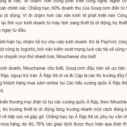
ng là việc “đi chậm” hơn trong phát triển công nghệ. Nghe có
toàn chính xác. Chẳng hạn, 60% doanh thu của Souq.com đến từ 
i di động. Vì đi chậm hơn các nền kinh tế phát triển nên Công
lại lĩnh vực kinh doanh từ máy tính sang thiết bị di động, họ thiế
 ngay từ đầu.
nh hiện tại, nhằm hỗ trợ cho việc kinh doanh. Đó là PayFort, côn
ột công ty logistic, bởi việc kiểm soát mạng lưới các tài xế cũng
ận chuyển mọi thứ nhanh hơn, Mouchawar cho biết.
kinh doanh, Mouchawar cho biết, Souq.com đầu tiên sẽ ưu tiện
 Rập, ngoại trừ Iran. Ả Rập Xê út và Ai Cập là các thị trường đầy
ợng khách hàng mua sắm online tại Các tiểu vương quốc Ả Rập th
q.
t triển thương mại điện tử tại các vương quốc Ả Rập, theo Moucha
y, thị trường thiết bị di động tăng trưởng nhanh một cách đáng k
 về tiếp xúc và gặp gỡ. Chẳng hạn, tại Ả Rập Xê út, phụ nự vẫn c
 mua hàng, do đó, 76% các giao dịch được thực hiện qua điện th