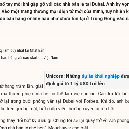
ổ tay mỗi khi gặp gỡ với các nhà bán lẻ tại Dubai. Anh hy vọ
 vào một trang thương mại điện tử mới của mình, tuy nhiên 
 hóa bán hàng online hầu như chưa tồn tại ở Trung Đông vào 
ỳ lân” duy nhất tại Nhật Bản
 hào hứng với các start-up Việt Nam
Unicorn: Những
dự án
khởi nghiệp
đượ
định giá từ 1 tỷ USD trở lên
ỡ hàng trăm lần, giải
 mà thương hiệu của họ có thể làm việc online. Câu trả lời luôn
 lại trong buổi phóng vấn tại Dubai với Forbes. Khi đó, anh b
tin trên gương mặt, bất chấp việc thường xuyên bị từ chối.
ông thay đổi bất kỳ điều gì. Chúng tôi sẽ lại quay trở về văn phòn
hững nhà bán lẻ nhỏ hơn”, Mouchawar cho biết.