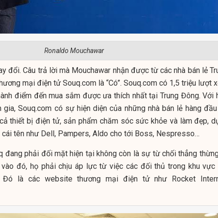
Ronaldo Mouchawar
hay đổi. Câu trả lời mà Mouchawar nhận được từ các nhà bán lẻ Tr
hương mại điện tử Souq.com là “Có”. Souq.com có 1,5 triệu lượt 
thành điểm đến mua sắm được ưa thích nhất tại Trung Đông. Với 
m gia, Souq.com có sự hiện diện của những nhà bán lẻ hàng đầu 
 cả thiết bị điện tử, sản phẩm chăm sóc sức khỏe và làm đẹp, d
g cái tên như Dell, Pampers, Aldo cho tới Boss, Nespresso…
 đang phải đối mặt hiện tại không còn là sự từ chối thẳng thừng
 vào đó, họ phải chịu áp lực từ việc các đối thủ trong khu vực 
. Đó là các website thương mại điện tử như Rocket Intern