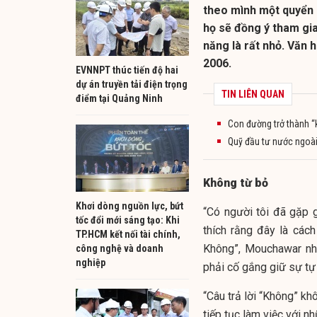
theo mình một quyển s
họ sẽ đồng ý tham gia
năng là rất nhỏ. Văn
2006.
EVNNPT thúc tiến độ hai
dự án truyền tải điện trọng
TIN LIÊN QUAN
điểm tại Quảng Ninh
Con đường trở thành “k
Quỹ đầu tư nước ngoài
Không từ bỏ
Khơi dòng nguồn lực, bứt
“Có người tôi đã gặp g
tốc đổi mới sáng tạo: Khi
thích rằng đây là cách
TP.HCM kết nối tài chính,
Không”, Mouchawar nhớ
công nghệ và doanh
nghiệp
phải cố gắng giữ sự tự 
“Câu trả lời “Không” kh
tiếp tục làm việc với n