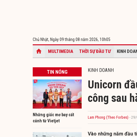
Chủ Nhật, Ngày 09 tháng 08 năm 2026,
10h05
MULTIMEDIA
THỜI SỰ ĐẦU TƯ
KINH DOA
KINH DOANH
TIN NÓNG
Unicorn đầ
công sau h
Những giấc mơ bay cất
Lam Phong (Theo Forbes)
- 29
cánh từ Vietjet
Vào những năm đầu t