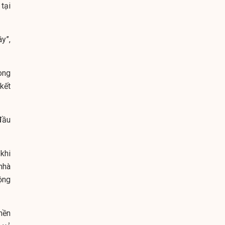
tại
ây”,
ong
 kết
đầu
khi
nhà
ộng
nền