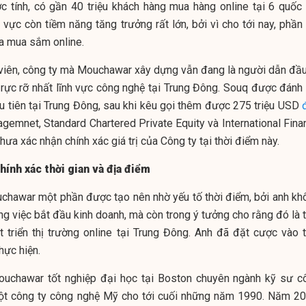
c tính, có gần 40 triệu khách hàng mua hàng online tại 6 quốc 
vực còn tiềm năng tăng trưởng rất lớn, bởi vì cho tới nay, phần 
a mua sắm online.
 viên, công ty mà Mouchawar xây dựng vẫn đang là người dẫn đầu,
rực rỡ nhất lĩnh vực công nghệ tại Trung Đông. Souq được đánh 
ầu tiên tại Trung Đông, sau khi kêu gọi thêm được 275 triệu USD
gemnet, Standard Chartered Private Equity và International Fina
a xác nhận chính xác giá trị của Công ty tại thời điểm này.
chính xác thời gian và địa điểm
chawar một phần được tạo nên nhờ yếu tố thời điểm, bởi anh kh
ong việc bắt đầu kinh doanh, mà còn trong ý tưởng cho rằng đó là 
 triển thị trường online tại Trung Đông. Anh đã đặt cược vào t
hực hiện.
ouchawar tốt nghiệp đại học tại Boston chuyên ngành kỹ sư c
một công ty công nghệ Mỹ cho tới cuối những năm 1990. Năm 20