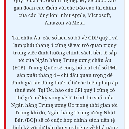
quý I của các doanh nghiệp Mỹ sẽ bước vào
giai đoạn cao điểm với các báo cáo tài chính
của các “ông lớn” như Apple, Microsoft,
Amazon và Meta.
Tại châu Âu, các số liệu sơ bộ về GDP quý I và
lạm phát tháng 4 cũng sẽ vai trò quan trọng
trong việc định hướng chính sách tiền tệ sắp
tới của Ngân hàng Trung ương châu Âu
(ECB). Trung Quốc sẽ công bố loạt chỉ số PMI
sản xuất tháng 4 – chỉ dấu quan trọng để
đánh giá tác động thực tế từ các biện pháp áp
thuế mới. Tại Úc, báo cáo CPI quý I cũng có
thể gợi mở kỳ vọng về lộ trình lãi suất của
Ngân hàng Trung ương Úc trong thời gian tới.
Trong khi đó, Ngân hàng Trung ương Nhật
Bản (BOJ) sẽ có cuộc họp chính sách tiền tệ
định kỳ với dự báo đang nghiêng về khả năng