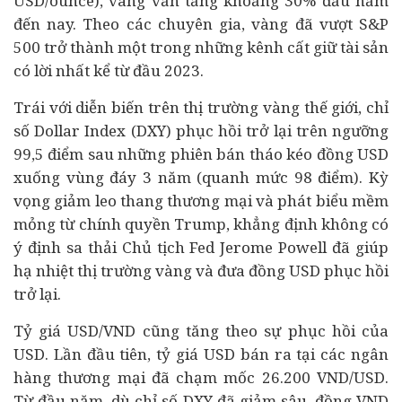
USD/ounce), vàng vẫn tăng khoảng 30% đầu năm
đến nay. Theo các chuyên gia, vàng đã vượt S&P
500 trở thành một trong những kênh cất giữ tài sản
có lời nhất kể từ đầu 2023.
Trái với diễn biến trên thị trường vàng thế giới, chỉ
số Dollar Index (DXY) phục hồi trở lại trên ngưỡng
99,5 điểm sau những phiên bán tháo kéo đồng USD
xuống vùng đáy 3 năm (quanh mức 98 điểm). Kỳ
vọng giảm leo thang thương mại và phát biểu mềm
mỏng từ chính quyền Trump, khẳng định không có
ý định sa thải Chủ tịch Fed Jerome Powell đã giúp
hạ nhiệt thị trường vàng và đưa đồng USD phục hồi
trở lại.
Tỷ giá USD/VND cũng tăng theo sự phục hồi của
USD. Lần đầu tiên, tỷ giá USD bán ra tại các
ngân
hàng
thương mại đã chạm mốc 26.200 VND/USD.
Từ đầu năm, dù chỉ số DXY đã giảm sâu, đồng VND