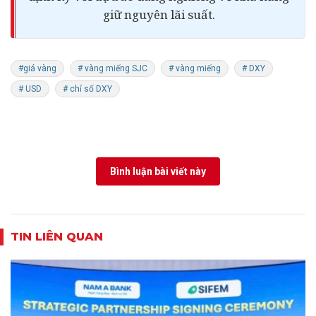
giữ nguyên lãi suất.
#giá vàng
# vàng miếng SJC
# vàng miếng
# DXY
# USD
# chỉ số DXY
Bình luận bài viết này
TIN LIÊN QUAN