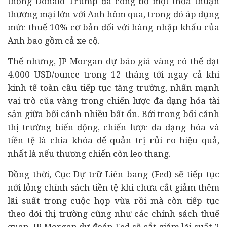
thống Donald Trump đã công bố một thỏa thuận
thương mại lớn với Anh hôm qua, trong đó áp dụng
mức thuế 10% cơ bản đối với hàng nhập khẩu của
Anh bao gồm cả xe cộ.
Thế nhưng, JP Morgan dự báo giá vàng có thể đạt
4.000 USD/ounce trong 12 tháng tới ngay cả khi
kinh tế toàn cầu tiếp tục tăng trưởng, nhấn mạnh
vai trò của vàng trong chiến lược đa dạng hóa tài
sản giữa bối cảnh nhiều bất ổn. Bởi trong bối cảnh
thị trường biến động, chiến lược đa dạng hóa và
tiền tệ là chìa khóa để quản trị rủi ro hiệu quả,
nhất là nếu thương chiến còn leo thang.
Đồng thời, Cục Dự trữ Liên bang (Fed) sẽ tiếp tục
nới lỏng chính sách tiền tệ khi chưa cắt giảm thêm
lãi suất trong cuộc họp vừa rồi mà còn tiếp tục
theo dõi thị trường cũng như các chính sách thuế
quan. JP Morgan dự đoán Fed sẽ cắt giảm lãi suất 2