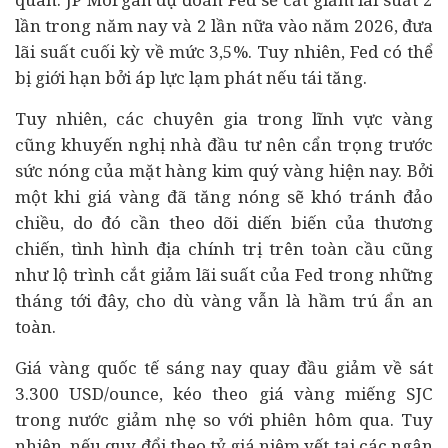
lần trong năm nay và 2 lần nữa vào năm 2026, đưa
lãi suất cuối kỳ về mức 3,5%. Tuy nhiên, Fed có thể
bị giới hạn bởi áp lực lạm phát nếu tái tăng.
Tuy nhiên, các chuyên gia trong lĩnh vực vàng
cũng khuyến nghị nhà
đầu tư
nên cẩn trọng trước
sức nóng của mặt hàng kim quý vàng hiện nay. Bởi
một khi giá vàng đã tăng nóng sẽ khó tránh đảo
chiều, do đó cần theo dõi diến biến của thương
chiến, tình hình địa chính trị trên toàn cầu cũng
như lộ trình cắt giảm lãi suất của Fed trong những
tháng tới đây, cho dù vàng vẫn là hầm trú ẩn an
toàn.
Giá vàng quốc tế sáng nay quay đầu giảm về sát
3.300 USD/ounce, kéo theo giá vàng miếng SJC
trong nước giảm nhẹ so với phiên hôm qua
. Tuy
nhiên, nếu quy đổi theo tỷ giá niêm yết tại các
ngân