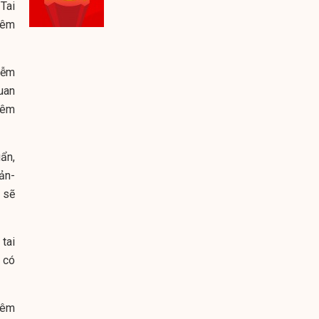
Tai
iêm
iễm
uan
iêm
ẩn,
ản-
 sẽ
tai
 có
iêm