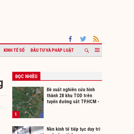
KINH TẾ SỐ
ĐẦU TƯ VÀ PHÁP LUẬT
ĐỌC NHIỀU
g
Đề xuất nghiên cứu hình
thành 28 khu TOD trên
tuyến đường sắt TP.HCM -
Cần Thơ
1
Nền kinh tế tiếp tục duy trì