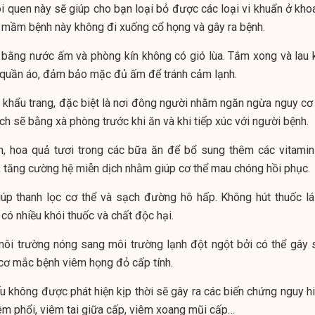
ói quen này sẽ giúp cho bạn loại bỏ được các loại vi khuẩn ở kho
 mầm bệnh này không đi xuống cổ họng và gây ra bệnh.
 bằng nước ấm và phòng kín không có gió lùa. Tắm xong và lau 
quần áo, đảm bảo mặc đủ ấm để tránh cảm lạnh.
o khẩu trang, đặc biệt là nơi đông người nhằm ngăn ngừa nguy cơ 
h sẽ bằng xà phòng trước khi ăn và khi tiếp xúc với người bệnh.
h, hoa quả tươi trong các bữa ăn để bổ sung thêm các vitamin
, tăng cường hệ miễn dịch nhằm giúp cơ thể mau chóng hồi phục.
úp thanh lọc cơ thể và sạch đường hô hấp. Không hút thuốc lá
có nhiều khói thuốc và chất độc hại.
môi trường nóng sang môi trường lạnh đột ngột bởi có thể gây 
 cơ mắc bệnh viêm họng đỏ cấp tính.
 không được phát hiện kịp thời sẽ gây ra các biến chứng nguy h
êm phổi, viêm tai giữa cấp, viêm xoang mũi cấp…