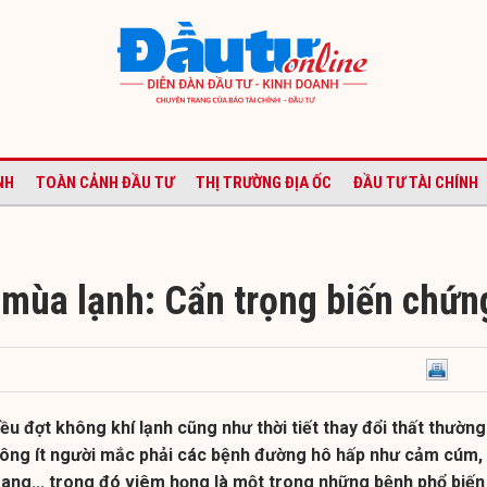
NH
TOÀN CẢNH ĐẦU TƯ
THỊ TRƯỜNG ĐỊA ỐC
ĐẦU TƯ TÀI CHÍNH
mùa lạnh: Cẩn trọng biến chứn
ều đợt không khí lạnh cũng như thời tiết thay đổi thất thường
ông ít người mắc phải các bệnh đường hô hấp như cảm cúm,
ang... trong đó viêm họng là một trong những bệnh phổ biến