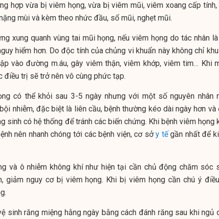
ờng hợp vừa bị viêm họng, vừa bị viêm mũi, viêm xoang cấp tính, 
, nặng mùi và kèm theo nhức đầu, sổ mũi, nghẹt mũi.
ứng xung quanh vùng tai mũi họng, nếu viêm họng do tác nhân là
nguy hiểm hơn. Do độc tính của chủng vi khuẩn này không chỉ khu 
ập vào đường m.áu, gây viêm thận, viêm khớp, viêm tim… Khi 
c điều trị sẽ trở nên vô cùng phức tạp.
ọng có thể khỏi sau 3-5 ngày nhưng với một số nguyên nhân 
ội nhiễm, đặc biệt là liên cầu, bệnh thường kéo dài ngày hơn và 
ng sinh có hệ thống để tránh các biến chứng. Khi bệnh viêm họng 
bệnh nên nhanh chóng tới các bệnh viện, cơ sở
y tế
gần nhất để k
ông và ô nhiễm không khí như hiện tại cần chủ động chăm sóc 
h, giảm nguy cơ bị viêm họng. Khi bị viêm họng cần chú ý điều 
g.
 vệ sinh răng miệng hằng ngày bằng cách đánh răng sau khi ngủ 