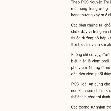
Theo PGS.Nguyễn Thị H
mũi họng Trung ương, h
họng thường xảy ra ở nh
Các biến chứng tại ch
chứa đầy vi trùng và 
thuộc đường hô hấp kế 
thanh quản, viêm khí ph
Không chỉ có vậy, đườn
biểu hiện là viêm phổ
phế viêm. Nhưng ở mức
dẫn đến viêm phổi thùy,
PGS.Hoài An cũng cho b
nên khi viêm nhiễm khu
thể ảnh hưởng tới thính 
Các xoang tự nhiên tr