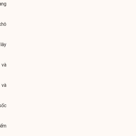
ang
khô
lây
 và
 và
sốc
iểm