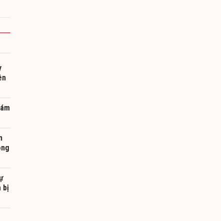
y
ên
 ám
m
ông
sự
 bị