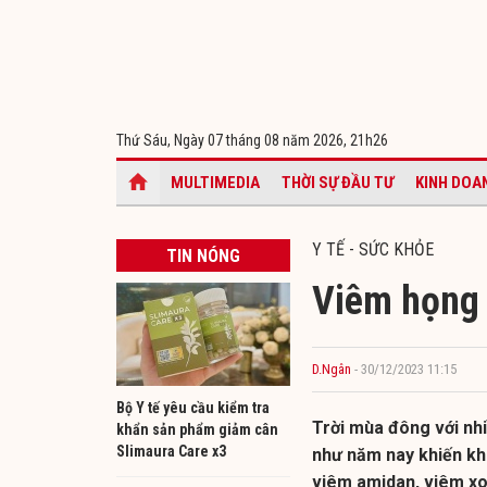
Thứ Sáu, Ngày 07 tháng 08 năm 2026,
21h26
MULTIMEDIA
THỜI SỰ ĐẦU TƯ
KINH DOA
Y TẾ - SỨC KHỎE
TIN NÓNG
Viêm họng 
D.Ngân
- 30/12/2023 11:15
Bộ Y tế yêu cầu kiểm tra
Trời mùa đông với nhi
khẩn sản phẩm giảm cân
Slimaura Care x3
như năm nay khiến kh
viêm amidan, viêm xo