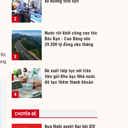
xu hướng tích cực
2
Nước rút khởi công cao tốc
Bắc Kạn - Cao Bằng vốn
29.300 tỷ đồng vào tháng
12/2026
ậy,
3
ọng
Đề xuất tiếp tục nới trần
tiền gửi Kho bạc Nhà nước
để tạo thêm thanh khoản
cho ngân hàng
4
CHUYÊN ĐỀ
Đưa Nghị quyết Đại hội XIV