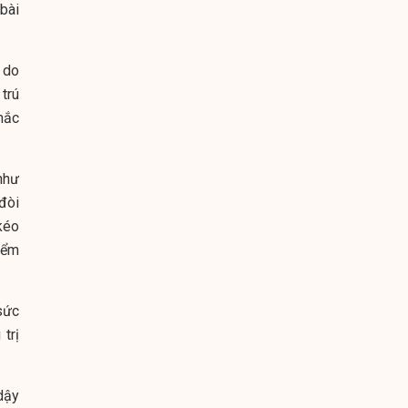
bài
 do
trú
mắc
như
đòi
kéo
iểm
sức
trị
dậy