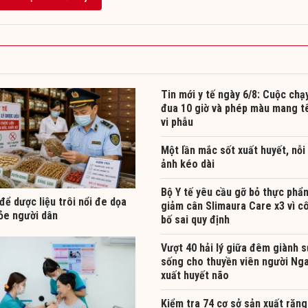
Tin mới y tế ngày 6/8: Cuộc chạ
đua 10 giờ và phép màu mang t
vi phẫu
Một lần mắc sốt xuất huyết, nỗi
ảnh kéo dài
Bộ Y tế yêu cầu gỡ bỏ thực phẩ
ể dược liệu trôi nổi đe dọa
giảm cân Slimaura Care x3 vì c
ỏe người dân
bố sai quy định
Vượt 40 hải lý giữa đêm giành 
sống cho thuyền viên người Nga
xuất huyết não
Kiểm tra 74 cơ sở sản xuất răng