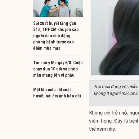
Sốt xuất huyết tăng gần
24%, TP.HCM khuyến cáo
người dân chủ động
phòng bệnh trước cao
điểm mùa mưa
Tin mới y tế ngày 6/8: Cuộc
chạy đua 10 giờ và phép
màu mang tên vi phẫu
Trời mùa đông với nhiều 
Một lần mắc sốt xuất
không ít người mắc phả
huyết, nỗi ám ảnh kéo dài
Không chỉ trẻ nhỏ, ng
viêm họng. Đây là bện
thể xem nhẹ.