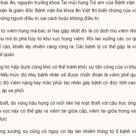
oài An, nguyên trưởng khoa Tai mũi họng Trẻ em của Bệnh viện 
iện là giám đốc Bệnh viện Đa khoa An Việt thì biến chứng của v
ững người điều trị sai cách hoặc không điều trị.
ỗ từ viêm họng mà bác sĩ hay gặp nhất đó là có dịch mủ viêm nh
nhu mô bị phá hủy từ khu vực họng viêm. Rồi lan xuống các cơ q
cận, khiến lây nhiễm càng rộng ra. Các bệnh lý có thể gặp là v
ế quản.
g hô hấp dưới cũng khó có thể tránh khỏi sự tấn công của vi khu
i. Nếu mức độ nhẹ, bệnh nhân sẽ được chẩn đoán là viêm phế qu
 độ viêm nặng hay mắc phải tác nhân gây bệnh có độc tính cao
 áp xe phổi.
iết, do vùng hầu họng có mối liên hệ mật thiết với cấu trúc ống 
 vực này có thể gây ra viêm tai giữa cấp, viêm tai giữa trong và
lực.
ong xương sọ cũng có nguy cơ lây lan nhiễm trùng từ ổ bệnh v