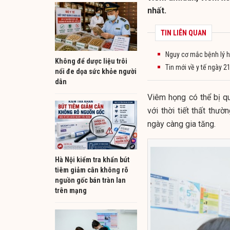
nhất.
TIN LIÊN QUAN
Nguy cơ mắc bệnh lý h
Không để dược liệu trôi
Tin mới về y tế ngày 2
nổi đe dọa sức khỏe người
dân
Viêm họng có thể bị q
với thời tiết thất th
ngày càng gia tăng.
Hà Nội kiểm tra khẩn bút
tiêm giảm cân không rõ
nguồn gốc bán tràn lan
trên mạng