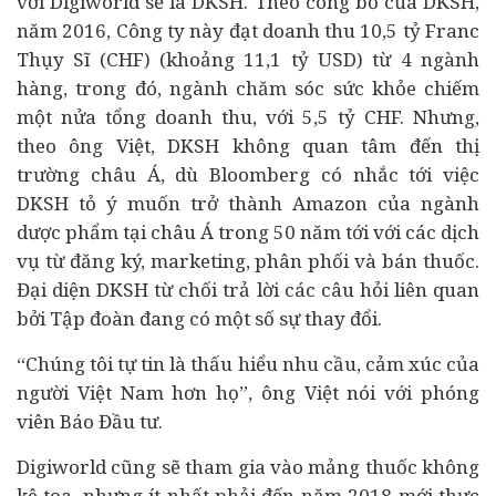
với Digiworld sẽ là DKSH. Theo công bố của DKSH,
năm 2016, Công ty này đạt doanh thu 10,5 tỷ Franc
Thụy Sĩ (CHF) (khoảng 11,1 tỷ USD) từ 4 ngành
hàng, trong đó, ngành chăm sóc sức khỏe chiếm
một nửa tổng doanh thu, với 5,5 tỷ CHF. Nhưng,
theo ông Việt, DKSH không quan tâm đến thị
trường châu Á, dù Bloomberg có nhắc tới việc
DKSH tỏ ý muốn trở thành Amazon của ngành
dược phẩm tại châu Á trong 50 năm tới với các dịch
vụ từ đăng ký, marketing, phân phối và bán thuốc.
Đại diện DKSH từ chối trả lời các câu hỏi liên quan
bởi Tập đoàn đang có một số sự thay đổi.
“Chúng tôi tự tin là thấu hiểu nhu cầu, cảm xúc của
người Việt Nam hơn họ”, ông Việt nói với phóng
viên Báo Đầu tư.
Digiworld cũng sẽ tham gia vào mảng thuốc không
kê toa, nhưng ít nhất phải đến năm 2018 mới thực