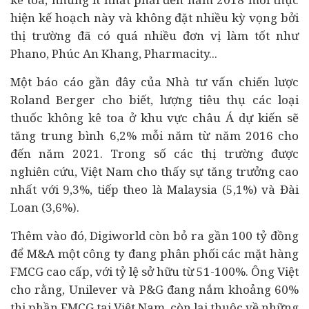
hiện kế hoạch này và không đặt nhiều kỳ vọng bởi
thị trường đã có quá nhiều đơn vị làm tốt như
Phano, Phúc An Khang, Pharmacity...
Một báo cáo gần đây của Nhà tư vấn chiến lược
Roland Berger cho biết, lượng tiêu thụ các loại
thuốc không kê toa ở khu vực châu Á dự kiến sẽ
tăng trung bình 6,2% mỗi năm từ năm 2016 cho
đến năm 2021. Trong số các thị trường được
nghiên cứu, Việt Nam cho thấy sự tăng trưởng cao
nhất với 9,3%, tiếp theo là Malaysia (5,1%) và Đài
Loan (3,6%).
Thêm vào đó, Digiworld còn bỏ ra gần 100 tỷ đồng
để M&A một công ty đang phân phối các mặt hàng
FMCG cao cấp, với tỷ lệ sở hữu từ 51-100%. Ông Việt
cho rằng, Unilever và P&G đang nắm khoảng 60%
thị phần FMCG tại Việt Nam, còn lại thuộc về những