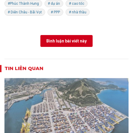
#Phúc Thành Hưng
# dự án
# cao tốc
# Diễn Châu - Bãi Vọt
# PPP
# nhà thầu
Bình luận bài viết này
TIN LIÊN QUAN