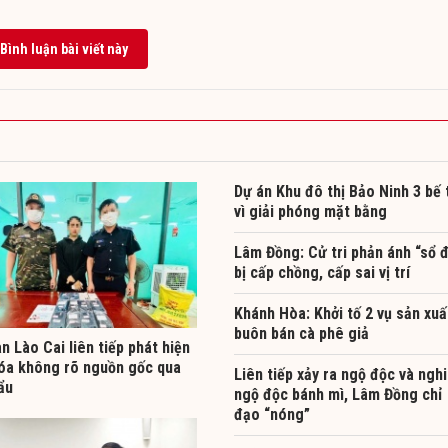
Bình luận bài viết này
Dự án Khu đô thị Bảo Ninh 3 bế 
vì giải phóng mặt bằng
Lâm Đồng: Cử tri phản ánh “sổ 
bị cấp chồng, cấp sai vị trí
Khánh Hòa: Khởi tố 2 vụ sản xuấ
buôn bán cà phê giả
n Lào Cai liên tiếp phát hiện
óa không rõ nguồn gốc qua
Liên tiếp xảy ra ngộ độc và nghi
ẩu
ngộ độc bánh mì, Lâm Đồng chỉ
đạo “nóng”