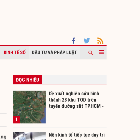
KINH TẾ SỐ
ĐẦU TƯ VÀ PHÁP LUẬT
ĐỌC NHIỀU
Đề xuất nghiên cứu hình
thành 28 khu TOD trên
tuyến đường sắt TP.HCM -
Cần Thơ
1
Nền kinh tế tiếp tục duy trì
ang