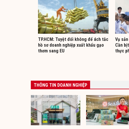
TP.HCM: Tuyệt đối không để ách tắc
Vụ sản 
hồ sơ doanh nghiệp xuất khẩu gạo
Cần bịt
thơm sang EU
thực p
THÔNG TIN DOANH NGHIỆP