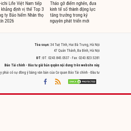
-ichi Life Việt Nam tiếp
Tháo gỡ điểm nghẽn, đưa
 khẳng định vị thế Top 3
kinh tế số thành động lực
g ty Bảo hiểm Nhân thọ
tăng trưởng trong kỷ
tín 2026
nguyên phát triển mới
Tòa soạn:
34 Tuệ Tĩnh, Hai Bà Trưng, Hà Nội
47 Quán Thánh, Ba Đình, Hà Nội
ĐT:
ĐT: 0243.845.0537 - Fax: 0243.823.5281
Báo Tài chính - Đầu tư giữ bản quyền nội dung trên website này.
y phải có sự đồng ý bằng văn bản của Cơ quan Báo Tài chính - Đầu tư
Powered by
ITMEDIA