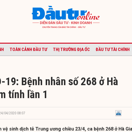
NH
TOÀN CẢNH ĐẦU TƯ
THỊ TRƯỜNG ĐỊA ỐC
ĐẦU TƯ TÀI CHÍNH
-19: Bệnh nhân số 268 ở Hà
m tính lần 1
 24/04/2020 08:07
 vệ sinh dịch tễ Trung ương chiều 23/4, ca bệnh 268 ở Hà Gi