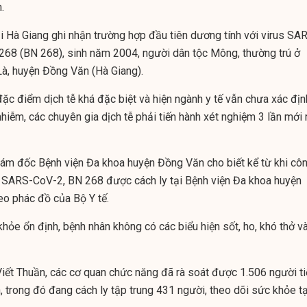
.
i Hà Giang ghi nhận trường hợp đầu tiên dương tính với virus
SAR
268 (
BN 268
), sinh năm 2004, người dân tộc Mông, thường trú ở
Là, huyện Đồng Văn (Hà Giang).
ặc điểm dịch tễ khá đặc biệt và hiện ngành y tế vẫn chưa xác địn
iễm, các chuyên gia dịch tễ phải tiến hành xét nghiệm 3 lần mới 
ám đốc Bệnh viện Đa khoa huyện Đồng Văn cho biết kể từ khi cô
s
SARS-CoV-2,
BN 268
được cách ly tại Bệnh viện Đa khoa huyện
eo phác đồ của Bộ Y tế.
 khỏe ổn định, bệnh nhân không có các biểu hiện sốt, ho, khó thở v
ết Thuần, các cơ quan chức năng đã rà soát được 1.506 người t
n, trong đó đang cách ly tập trung 431 người, theo dõi sức khỏe tạ