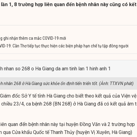
 lần 1, 8 trường hợp liên quan đến bệnh nhân này cũng có kết
ng ghi nhận thêm ca mắc COVID-19 mới
ID-19: Cần Thơ tiếp tục thực hiện các biện pháp hạn chế tụ tập đông người
ệnh nhân 268 ở Hà Giang sức khỏe ổn định tiến triển tốt. (Ảnh: TTXVN phát)
Giám đốc Sở Y tế tỉnh Hà Giang cho biết theo kết quả của Viện vệ
g chiều 23/4, ca bệnh 268 (BN 268) ở Hà Giang đã có kết quả
âm t
 liên quan đến bệnh nhân này tại huyện Đồng Văn và 2 trường hợp
m qua Cửa khẩu Quốc tế Thanh Thủy (huyện Vị Xuyên, Hà Giang)