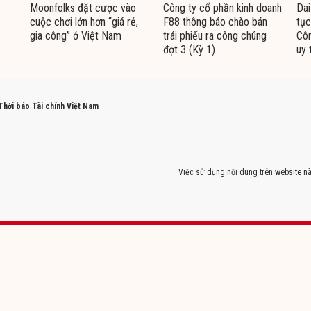
Moonfolks đặt cược vào
Công ty cổ phần kinh doanh
Dai
cuộc chơi lớn hơn “giá rẻ,
F88 thông báo chào bán
tục
gia công” ở Việt Nam
trái phiếu ra công chúng
Côn
đợt 3 (Kỳ 1)
uy 
 Thời báo Tài chính Việt Nam
Việc sử dụng nội dung trên website nà