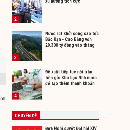
xu hướng tích cực
2
Nước rút khởi công cao tốc
Bắc Kạn - Cao Bằng vốn
29.300 tỷ đồng vào tháng
12/2026
3
Đề xuất tiếp tục nới trần
tiền gửi Kho bạc Nhà nước
để tạo thêm thanh khoản
cho ngân hàng
4
ính
CHUYÊN ĐỀ
Đưa Nghị quyết Đại hội XIV