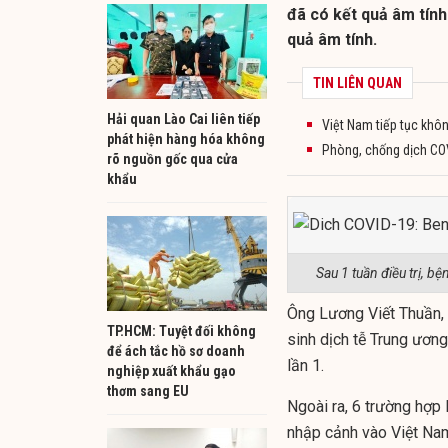
đã có kết quả âm tính
quả âm tính.
TIN LIÊN QUAN
Hải quan Lào Cai liên tiếp
Việt Nam tiếp tục khô
phát hiện hàng hóa không
Phòng, chống dịch COV
rõ nguồn gốc qua cửa
khẩu
Sau 1 tuần điều trị, b
Ông Lương Viết Thuần, 
TP.HCM: Tuyệt đối không
sinh dịch tễ Trung ươn
để ách tắc hồ sơ doanh
lần 1
.
nghiệp xuất khẩu gạo
thơm sang EU
Ngoài ra, 6 trường hợp
nhập cảnh vào Việt Na