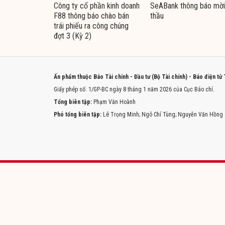
Công ty cổ phần kinh doanh
SeABank thông báo mời
F88 thông báo chào bán
thầu
trái phiếu ra công chúng
đợt 3 (Kỳ 2)
Ấn phẩm thuộc Báo Tài chính - Đầu tư (Bộ Tài chính) - Báo điện tử
Giấy phép số: 1/GP-BC ngày 8 tháng 1 năm 2026 của Cục Báo chí.
Tổng biên tập:
Phạm Văn Hoành
Phó tổng biên tập:
Lê Trọng Minh; Ngô Chí Tùng; Nguyễn Văn Hồng
Trang chủ
Tòa soạn
Liên hệ quảng cáo