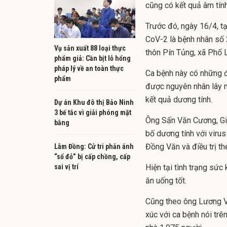
cũng có kết quả âm tính
Trước đó, ngày 16/4, tạ
CoV-2
là bệnh nhân số 
Vụ sản xuất 88 loại thực
thôn Pín Tủng, xã Phố 
phẩm giả: Cần bịt lỗ hổng
pháp lý về an toàn thực
Ca bệnh này có những đ
phẩm
được nguyên nhân lây nh
kết quả dương tính.
Dự án Khu đô thị Bảo Ninh
3 bế tắc vì giải phóng mặt
Ông Sấn Văn Cương, Gi
bằng
bố dương tính với viru
Đồng Văn và điều trị th
Lâm Đồng: Cử tri phản ánh
“sổ đỏ” bị cấp chồng, cấp
sai vị trí
Hiện tại tình trạng sức
ăn uống tốt.
Cũng theo ông Lương Vi
xúc với ca bệnh nói trê