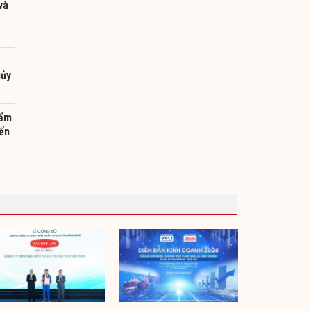
và
hủy
hẩm
đến