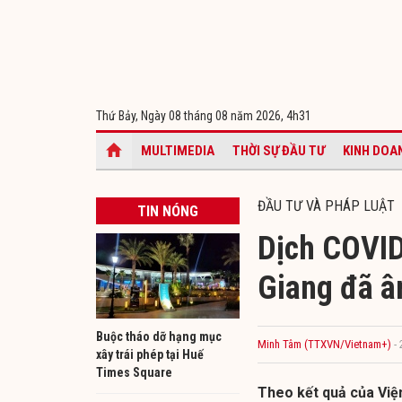
Thứ Bảy, Ngày 08 tháng 08 năm 2026,
4h31
MULTIMEDIA
THỜI SỰ ĐẦU TƯ
KINH DOA
ĐẦU TƯ VÀ PHÁP LUẬT
TIN NÓNG
Dịch COVID
Giang đã â
Buộc tháo dỡ hạng mục
Minh Tâm (TTXVN/Vietnam+)
-
xây trái phép tại Huế
Times Square
Theo kết quả của Viện