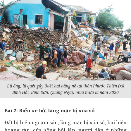
Lũ ống, lũ quét gây thiệt hại nặng nề tại thôn Phước Thiện (xã
Bình Hải, Bình Sơn, Quảng Ngãi) mùa mưa lũ năm 2020
Bài 2: Biển xé bờ, làng mạc bị xóa sổ
Đất bị biển ngoạm sâu, làng mạc bị xóa sổ, bãi biển
hoang tàn, cửa sông bồi lấp, người dân ở những