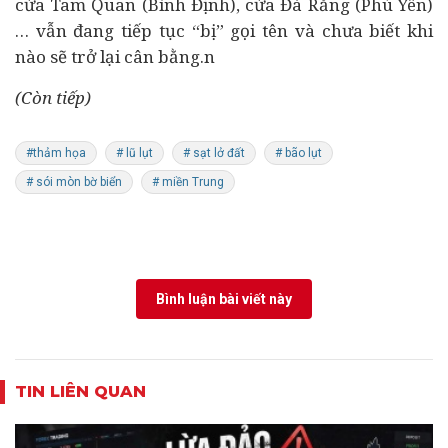
cửa Tam Quan (Bình Định), cửa Đà Rằng (Phú Yên)
… vẫn đang tiếp tục “bị” gọi tên và chưa biết khi
nào sẽ trở lại cân bằng.n
(Còn tiếp)
#thảm họa
# lũ lụt
# sạt lở đất
# bão lụt
# sói mòn bờ biển
# miền Trung
Bình luận bài viết này
TIN LIÊN QUAN