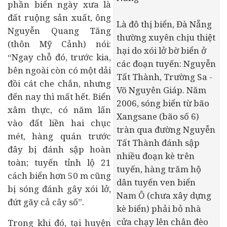
phần biển ngày xưa là
đất ruộng sản xuất, ông
Là đô thị biển, Đà Nẵng
Nguyễn Quang Tăng
thường xuyên chịu thiệt
(thôn Mỹ Cảnh) nói:
hại do xói lở bờ biển ở
“Ngay chỗ đó, trước kia,
các đoạn tuyến: Nguyễn
bên ngoài còn có một dải
Tất Thành, Trường Sa -
đồi cát che chắn, nhưng
Võ Nguyên Giáp. Năm
đến nay thì mất hết. Biển
2006, sóng biển từ bão
xâm thực, có năm lấn
Xangsane (bão số 6)
vào đất liền hai chục
tràn qua đường Nguyễn
mét, hàng quán trước
Tất Thành đánh sập
đây bị đánh sập hoàn
nhiều đoạn kè trên
toàn; tuyến tỉnh lộ 21
tuyến, hàng trăm hộ
cách biển hơn 50 m cũng
dân tuyến ven biển
bị sóng đánh gây xói lở,
Nam Ô (chưa xây dựng
đứt gãy cả cây số”.
kè biển) phải bỏ nhà
cửa chạy lên chân đèo
Trong khi đó, tại huyện