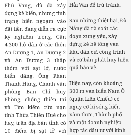
Hải Vân để trú tránh.
Phú Vang, dù đã xây
dựng kè biển, nhưng tình
Sau những thiệt hại, Đà
trạng biển ngoạm vào
Nẵng đã rà soát các
đất liền đang diễn ra cực
đoạn xung yếu, xây
kỳ nghiêm trọng. Gần
dựng kè bê tông ven
4.300 hộ dân ở các thôn
khu dân cư, công trình
An Dương 1, An Dương 2
và cơ bản phát huy hiệu
và An Dương 3 thấp
quả bảo vệ.
thỏm với sạt lở, nước
biển dâng. Ông Phan
Hiện nay, còn khoảng
Thanh Hùng, Chánh văn
300 m ven biển Nam Ô
phòng Ban Chỉ huy
(quận Liên Chiểu) có
Phòng, chống thiên tai
nguy cơ bị sóng biển
và Tìm kiếm cứu nạn
xâm thực, Thành phố
tỉnh Thừa Thiên Huế cho
và một doanh nghiệp
hay, trên địa bàn tỉnh có
hợp tác đầu tư với kinh
10 điểm bị sạt lở với