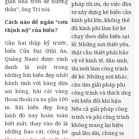
gian nhà trên để nương
pháp tối ưu, do việc đầu
thân”, ông Tri nói.
tư xây dựng kè biển cần
kinh phí lớn, không thể
Cách nào để ngăn “cơn
đủ kinh phí làm bờ kè
thịnh nộ” của biển?
chạy theo diễn biến sạt
Gần hai thập kỷ trước,
lở. Những nơi thiết yếu,
biển Cửa Đại (Hội An,
thật cần thiết phải bảo
Quảng Nam) được vinh
vệ về
kinh tế
, dân sinh,
danh là một trong
thì mới làm công trình
những bãi biển đẹp nhất
đê kè. Những nơi khác,
hành tinh với hàng dừa
cần tìm giải pháp phi
soi bóng, bãi cát vàng
công trình và thích ứng
thoai thoải ra xa gần 100
với biến đổi khí hậu.
m. Bãi biển đẹp long
Nếu cả giải pháp công
lanh đó nay hoàn toàn
trình và phi công trình
biết mất, thay vào đó là
không mang lại hiệu
những bao cát, cống bê
quả lâu dài, chúng ta