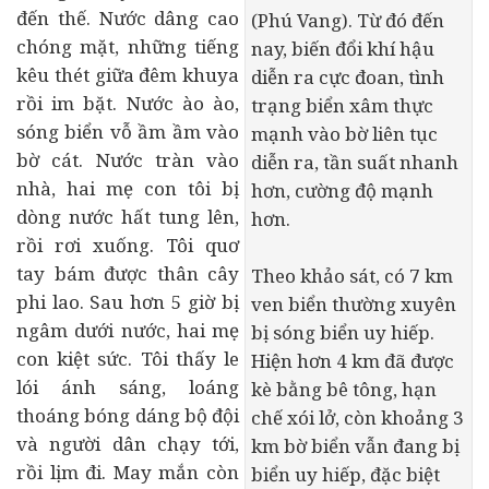
đến thế. Nước dâng cao
(Phú Vang). Từ đó đến
chóng mặt, những tiếng
nay, biến đổi khí hậu
kêu thét giữa đêm khuya
diễn ra cực đoan, tình
rồi im bặt. Nước ào ào,
trạng biển xâm thực
sóng biển vỗ ầm ầm vào
mạnh vào bờ liên tục
bờ cát. Nước tràn vào
diễn ra, tần suất nhanh
nhà, hai mẹ con tôi bị
hơn, cường độ mạnh
dòng nước hất tung lên,
hơn.
rồi rơi xuống. Tôi quơ
tay bám được thân cây
Theo khảo sát, có 7 km
phi lao. Sau hơn 5 giờ bị
ven biển thường xuyên
ngâm dưới nước, hai mẹ
bị sóng biển uy hiếp.
con kiệt sức. Tôi thấy le
Hiện hơn 4 km đã được
lói ánh sáng, loáng
kè bằng bê tông, hạn
thoáng bóng dáng bộ đội
chế xói lở, còn khoảng 3
và người dân chạy tới,
km bờ biển vẫn đang bị
rồi lịm đi. May mắn còn
biển uy hiếp, đặc biệt