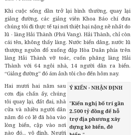
Khi cuộc sống dần trở lại bình thường, quay lại
giảng đường, các giảng viên Khoa Báo chí đưa
chúng tôi đi thực tế tại nơi thiệt hại nặng nề nhất do
lũ - làng Hải Thành (Phú Vang). Hải Thành, chỉ còn
cái tên, không thấy làng. Nước biển dâng, nước lũ
thượng nguồn đổ xuống đập Hòa Duân phía trên
làng Hải Thành vỡ toác, cuốn phăng làng Hải
Thành với 64 ngôi nhà, 14 người dân ra biển.
“Giảng đường” đó ám ảnh tôi cho đến hôm nay.
Hai mươi hai năm sau
Ý KIẾN - NHẬN ĐỊNH
cơn địa chấn ấy, chúng
tôi quay lại, đất đai, nhà
"
Kiến nghị bố trí gần
cửa và nhiều người dân
2.500 tỷ đồng để hỗ
năm đó có lẽ đã hòa vào
trợ địa phương xây
lòng biển, cập vào nơi
dựng kè biển, đê
nào đó... vô định. Người
biển.
"