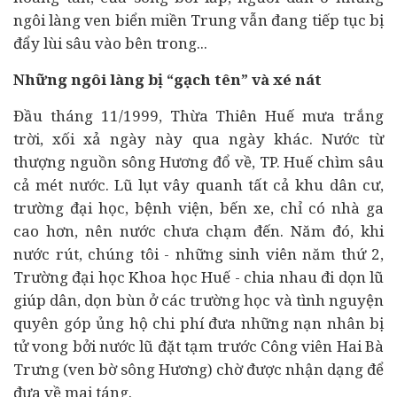
ngôi làng ven biển miền Trung vẫn đang tiếp tục bị
đẩy lùi sâu vào bên trong...
Những ngôi làng bị “gạch tên” và xé nát
Đầu tháng 11/1999, Thừa Thiên Huế mưa trắng
trời, xối xả ngày này qua ngày khác. Nước từ
thượng nguồn sông Hương đổ về, TP. Huế chìm sâu
cả mét nước. Lũ lụt vây quanh tất cả khu dân cư,
trường đại học, bệnh viện, bến xe, chỉ có nhà ga
cao hơn, nên nước chưa chạm đến. Năm đó, khi
nước rút, chúng tôi - những sinh viên năm thứ 2,
Trường đại học Khoa học Huế - chia nhau đi dọn lũ
giúp dân, dọn bùn ở các trường học và tình nguyện
quyên góp ủng hộ chi phí đưa những nạn nhân bị
tử vong bởi nước lũ đặt tạm trước Công viên Hai Bà
Trưng (ven bờ sông Hương) chờ được nhận dạng để
đưa về mai táng.