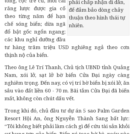
tông, cọc tre cũ, mới cài
phải chấp nhận di dân,
răng lược được gia cố
để đảm bảo dòng chảy
theo từng năm để hạn
thuận theo hình thái tự
chế sóng biển; dừa ngã
nhiên.
đổ bật gốc ngổn ngang;
các khu nghỉ dưỡng đầu
tư hàng trăm triệu USD nghiêng ngả theo cơn
thịnh nộ của biển.
Theo ông Lê Trí Thanh, Chủ tịch UBND tỉnh Quảng
Nam, xói lở, sạt lở bờ biển Cửa Đại ngày càng
nghiêm trọng. Đến nay, có vị trí bờ biển bị xói lở, ăn
sâu vào đất liền 60 - 70 m. Bãi tắm Cửa Đại đã biến
mất, không còn chút dấu vết.
Trong khi đó, chủ đầu tư
dự án
5 sao Palm Garden
Resort Hội An, ông Nguyễn Thành Sang bất lực:
“Tôi không biết phải làm cách gì để cứu tài sản khỏi
sự hung tợn của biển. Biển xé toạc bờ kè, xoáy vào