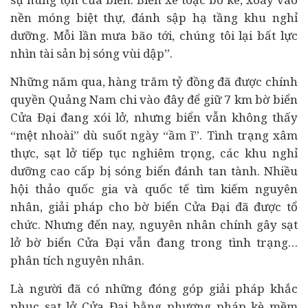
nền móng biệt thự, đánh sập hạ tầng khu nghỉ
dưỡng. Mỗi lần mưa bão tới, chúng tôi lại bất lực
nhìn tài sản bị sóng vùi dập”.
Những năm qua, hàng trăm tỷ đồng đã được chính
quyền Quảng Nam chi vào đây để giữ 7 km bờ biển
Cửa Đại đang xói lở, nhưng biển vẫn không thấy
“mệt nhoài” dù suốt ngày “ầm ĩ”. Tình trạng xâm
thực, sạt lở tiếp tục nghiêm trọng, các khu nghỉ
dưỡng cao cấp bị sóng biển đánh tan tành. Nhiều
hội thảo quốc gia và quốc tế tìm kiếm nguyên
nhân, giải pháp cho bờ biển Cửa Đại đã được tổ
chức. Nhưng đến nay, nguyên nhân chính gây sạt
lở bờ biển Cửa Đại vẫn đang trong tình trạng…
phân tích nguyên nhân.
Là người đã có những đóng góp giải pháp khắc
phục sạt lở Cửa Đại bằng phương pháp kè mềm