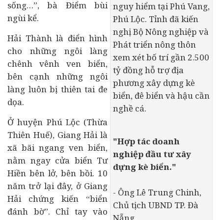
sống…”, bà Điểm bùi
nguy hiểm tại Phú Vang,
ngùi kể.
Phú Lộc. Tỉnh đã kiến
nghị Bộ Nông nghiệp và
Hải Thành là điển hình
Phát triển nông thôn
cho những ngôi làng
xem xét bố trí gần 2.500
chênh vênh ven biển,
tỷ đồng hỗ trợ địa
bên cạnh những ngôi
phương xây dựng kè
làng luôn bị thiên tai đe
biển, đê biển và hậu cần
dọa.
nghề cá.
Ở huyện Phú Lộc (Thừa
Thiên Huế), Giang Hải là
"Hợp tác
doanh
xã bãi ngang ven biển,
nghiệp
đầu tư
xây
nằm ngay cửa biển Tư
dựng kè biển."
Hiền bên lở, bên bồi. 10
năm trở lại đây, ở Giang
- Ông Lê Trung Chinh,
Hải chứng kiến “biển
Chủ tịch UBND TP. Đà
đánh bờ”. Chỉ tay vào
Nẵng