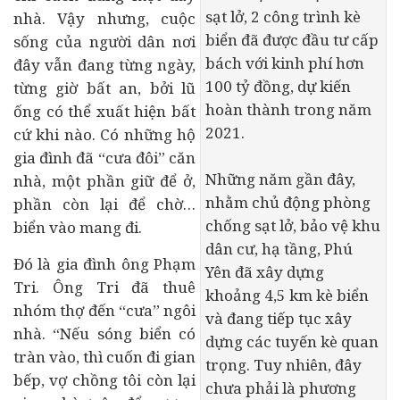
sạt lở, 2 công trình kè
nhà. Vậy nhưng, cuộc
biển đã được đầu tư cấp
sống của người dân nơi
bách với kinh phí hơn
đây vẫn đang từng ngày,
100 tỷ đồng, dự kiến
từng giờ bất an, bởi lũ
hoàn thành trong năm
ống có thể xuất hiện bất
2021.
cứ khi nào. Có những hộ
gia đình đã “cưa đôi” căn
Những năm gần đây,
nhà, một phần giữ để ở,
nhằm chủ động phòng
phần còn lại để chờ…
chống sạt lở, bảo vệ khu
biển vào mang đi.
dân cư, hạ tầng, Phú
Đó là gia đình ông Phạm
Yên đã xây dựng
Tri. Ông Tri đã thuê
khoảng 4,5 km kè biển
nhóm thợ đến “cưa” ngôi
và đang tiếp tục xây
nhà. “Nếu sóng biển có
dựng các tuyến kè quan
tràn vào, thì cuốn đi gian
trọng. Tuy nhiên, đây
bếp, vợ chồng tôi còn lại
chưa phải là phương