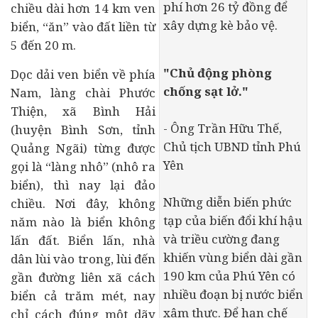
phí hơn 26 tỷ đồng để
chiều dài hơn 14 km ven
xây dựng kè bảo vệ.
biển, “ăn” vào đất liền từ
5 đến 20 m.
"Chủ động phòng
Dọc dải ven biển về phía
chống sạt lở."
Nam, làng chài Phước
Thiện, xã Bình Hải
- Ông Trần Hữu Thế,
(huyện Bình Sơn, tỉnh
Chủ tịch UBND tỉnh Phú
Quảng Ngãi) từng được
Yên
gọi là “làng nhô” (nhô ra
biển), thì nay lại đảo
Những diễn biến phức
chiều. Nơi đây, không
tạp của biến đổi khí hậu
năm nào là biển không
và triều cường đang
lấn đất. Biển lấn, nhà
khiến vùng biển dài gần
dân lùi vào trong, lùi đến
190 km của Phú Yên có
gần đường liên xã cách
nhiều đoạn bị nước biển
biển cả trăm mét, nay
xâm thực. Để hạn chế
chỉ cách đúng một dãy