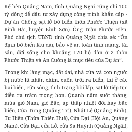
Kế bên Quảng Nam, tỉnh Quảng Ngãi cũng chi 100
tỷ đồng để đầu tư xây dựng công trình khẩn cấp -
Dự án Chống sạt lở bờ biển thôn Phước Thiện (xã
Bình Hải, huyện Bình Sơn). Ông Trần Phước Hiền,
Phó chủ tịch UBND tỉnh Quảng Ngãi chia sẻ: “Ổn
định bờ biển lâu dài, bảo vệ an toàn tính mạng, tài
sản, đời sống cho khoảng 170 hộ dân ở 2 thôn
Phước Thiện và An Cường là mục tiêu của Dự án”.
Trong khi làng mạc, đất đai, nhà cửa và con người
bị nước lũ nhấn chìm, cuốn trôi ra biển, thì ở các
bãi biển, cửa sông, tình trạng bồi lấp, sạt lở tiếp tục
diễn ra trầm trọng hơn. Quanh năm suốt tháng,
mùa gió Nam, gió Bấc, áp thấp nhiệt đới hay bão
biển, Cửa Tùng (Quảng Trị), Nhật Lệ (Quảng Bình),
Tư Hiền (Thừa Thiên Huế), Cửa Đại (Hội An, Quảng
Nam), Cửa Đại, cửa Lở, cửa Sa Huỳnh (Quảng Ngãi),