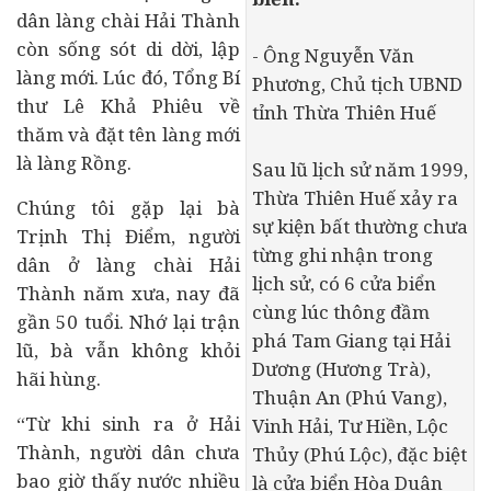
dân làng chài Hải Thành
còn sống sót di dời, lập
- Ông Nguyễn Văn
làng mới. Lúc đó, Tổng Bí
Phương, Chủ tịch UBND
thư Lê Khả Phiêu về
tỉnh Thừa Thiên Huế
thăm và đặt tên làng mới
là làng Rồng.
Sau lũ lịch sử năm 1999,
Thừa Thiên Huế xảy ra
Chúng tôi gặp lại bà
sự kiện bất thường chưa
Trịnh Thị Điểm, người
từng ghi nhận trong
dân ở làng chài Hải
lịch sử, có 6 cửa biển
Thành năm xưa, nay đã
cùng lúc thông đầm
gần 50 tuổi. Nhớ lại trận
phá Tam Giang tại Hải
lũ, bà vẫn không khỏi
Dương (Hương Trà),
hãi hùng.
Thuận An (Phú Vang),
“Từ khi sinh ra ở Hải
Vinh Hải, Tư Hiền, Lộc
Thành, người dân chưa
Thủy (Phú Lộc), đặc biệt
bao giờ thấy nước nhiều
là cửa biển Hòa Duân