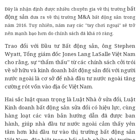
bất
Đ
ây là nhận định được nhiều chuyên gia về thị trường
động sản
M&A
đưa ra về thị trường
bất động sản trong
năm 2016. Tuy nhiên, năm nay các "tay chơi ngoại" sẽ trở
nên mạnh bạo hơn do chính sách đã khá rõ ràng.
Trao đổi với Đầu tư Bất động sản, ông Stephen
Wyatt, Tổng giám đốc Jones Lang LaSalle Việt Nam
cho rằng, sự “thẩm thấu” từ các chính sách cởi trói
về sở hữu và kinh doanh bất động sản đối với
người
nước ngoài
là cơ sở để nhà
đầu tư
nước ngoài tăng
cường rót vốn vào địa ốc Việt Nam.
Hai sắc luật quan trọng là Luật Nhà ở sửa đổi, Luật
Kinh doanh bất động sản sửa đổi có hiệu lực, cùng
hàng loạt các văn bản hướng dẫn đã được ban
hành, giúp nhà đầu tư nước ngoài cảm thấy yên
tâm hơn khi đầu tư vào thị trường bất động sản
Việt Nam, đặc biệt trong bối cảnh nhiều thị trường