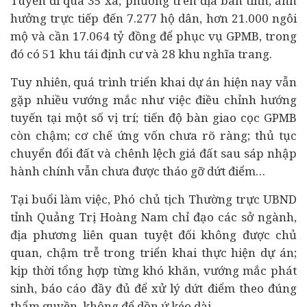
Tuyến đi qua 35 xã, phường trên địa bàn tỉnh, ảnh
hưởng trực tiếp đến 7.277 hộ dân, hơn 21.000 ngôi
mộ và cần 17.064 tỷ đồng để phục vụ GPMB, trong
đó có 51 khu tái định cư và 28 khu nghĩa trang.
Tuy nhiên, quá trình triển khai dự án hiện nay vẫn
gặp nhiều vướng mắc như việc điều chỉnh hướng
tuyến tại một số vị trí; tiến độ bàn giao cọc GPMB
còn chậm; cơ chế ứng vốn chưa rõ ràng; thủ tục
chuyển đổi đất và chênh lệch giá đất sau sáp nhập
hành chính vẫn chưa được tháo gỡ dứt điểm…
Tại buổi làm việc, Phó chủ tịch Thường trực UBND
tỉnh Quảng Trị Hoàng Nam chỉ đạo các sở ngành,
địa phương liên quan tuyệt đối không được chủ
quan, chậm trễ trong triển khai thực hiện dự án;
kịp thời tổng hợp từng khó khăn, vướng mắc phát
sinh, báo cáo đầy đủ để xử lý dứt điểm theo đúng
thẩm quyền, không để dồn ứ kéo dài.