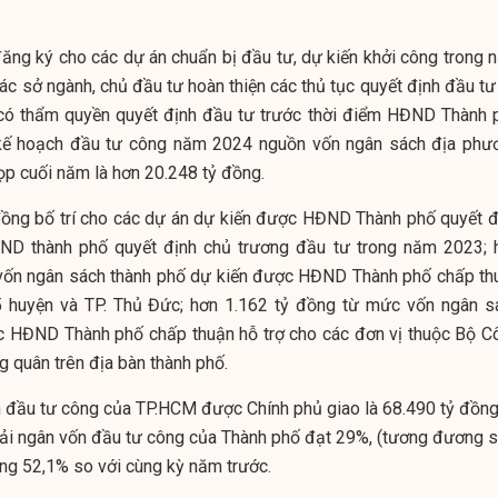
đăng ký cho các dự án chuẩn bị đầu tư, dự kiến khởi công trong 
c sở ngành, chủ đầu tư hoàn thiện các thủ tục quyết định đầu tư
có thẩm quyền quyết định đầu tư trước thời điểm HĐND Thành 
 kế hoạch đầu tư công năm 2024 nguồn vốn ngân sách địa phư
ọp cuối năm là hơn 20.248 tỷ đồng.
 đồng bố trí cho các dự án dự kiến được HĐND Thành phố quyết đ
BND thành phố quyết định chủ trương đầu tư trong năm 2023; 
vốn ngân sách thành phố dự kiến được HĐND Thành phố chấp th
5 huyện và TP. Thủ Đức; hơn 1.162 tỷ đồng từ mức vốn ngân s
c HĐND Thành phố chấp thuận hỗ trợ cho các đơn vị thuộc Bộ C
 quân trên địa bàn thành phố.
 đầu tư công của TP.HCM được Chính phủ giao là 68.490 tỷ đồng
 giải ngân vốn đầu tư công của Thành phố đạt 29%, (tương đương 
ăng 52,1% so với cùng kỳ năm trước.