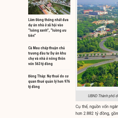
Lâm Đồng thống nhất đưa
dự án nhà ở xã hội vào
“luồng xanh”, “luồng ưu
tiên”
Cà Mau chấp thuận chủ
trương đầu tư Dự án khu
chợ và nhà ở nông thôn
vốn 563 tỷ đồng
Đồng Tháp: Nợ thuế do cơ
quan thuế quản lý hơn 976
tỷ đồng
UBND Thành phố dự
Cụ thể, nguồn vốn ngâ
hơn 2.882 tỷ đồng, gồ