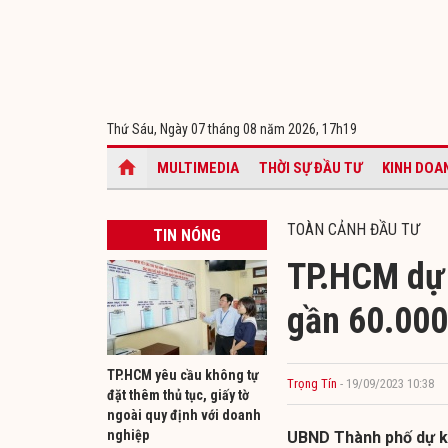
Thứ Sáu, Ngày 07 tháng 08 năm 2026,
17h19
MULTIMEDIA
THỜI SỰ ĐẦU TƯ
KINH DOA
TOÀN CẢNH ĐẦU TƯ
TIN NÓNG
TP.HCM dự 
gần 60.000
TP.HCM yêu cầu không tự
Trọng Tín
- 19/09/2023 10:38
đặt thêm thủ tục, giấy tờ
ngoài quy định với doanh
nghiệp
UBND Thành phố dự ki