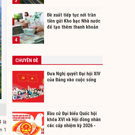
3
Đề xuất tiếp tục nới trần
tiền gửi Kho bạc Nhà nước
để tạo thêm thanh khoản
cho ngân hàng
4
CHUYÊN ĐỀ
Đưa Nghị quyết Đại hội XIV
của Đảng vào cuộc sống
Bầu cử Đại biểu Quốc hội
khóa XVI và Hội đồng nhân
 là
các cấp nhiệm kỳ 2026 -
n 1
2031