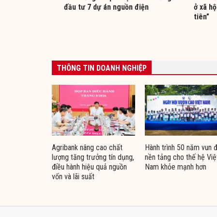
đầu tư 7 dự án nguồn điện
ở xã hộ
tiên”
THÔNG TIN DOANH NGHIỆP
Agribank nâng cao chất
Hành trình 50 năm vun 
lượng tăng trưởng tín dụng,
nền tảng cho thế hệ Việ
điều hành hiệu quả nguồn
Nam khỏe mạnh hơn
vốn và lãi suất