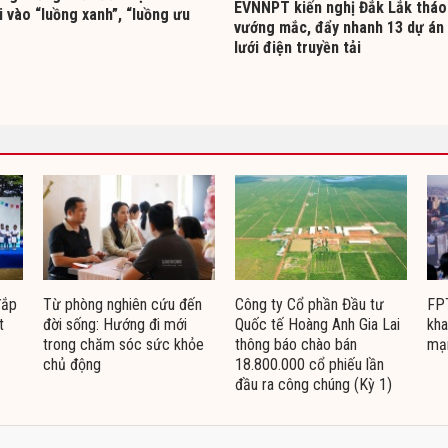
EVNNPT kiến nghị Đắk Lắk tháo
i vào “luồng xanh”, “luồng ưu
vướng mắc, đẩy nhanh 13 dự án
lưới điện truyền tải
đắp
Từ phòng nghiên cứu đến
Công ty Cổ phần Đầu tư
FPT
t
đời sống: Hướng đi mới
Quốc tế Hoàng Anh Gia Lai
kha
trong chăm sóc sức khỏe
thông báo chào bán
mạ
chủ động
18.800.000 cổ phiếu lần
đầu ra công chúng (Kỳ 1)