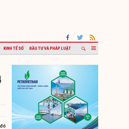
KINH TẾ SỐ
ĐẦU TƯ VÀ PHÁP LUẬT
4
 đó