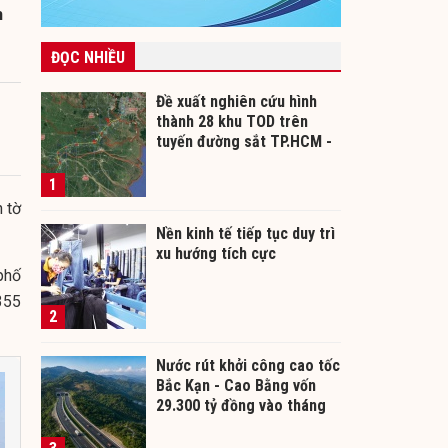
h
ĐỌC NHIỀU
Đề xuất nghiên cứu hình
thành 28 khu TOD trên
tuyến đường sắt TP.HCM -
Cần Thơ
1
 tờ
Nền kinh tế tiếp tục duy trì
xu hướng tích cực
phố
355
2
Nước rút khởi công cao tốc
Bắc Kạn - Cao Bằng vốn
29.300 tỷ đồng vào tháng
12/2026