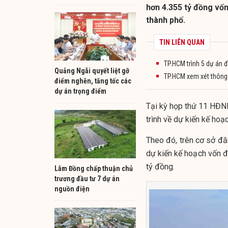
hơn 4.355 tỷ đồng vố
thành phố.
TIN LIÊN QUAN
TP.HCM trình 5 dự án 
Quảng Ngãi quyết liệt gỡ
TP.HCM xem xét thông
điểm nghẽn, tăng tốc các
dự án trọng điểm
Tại kỳ họp thứ 11 HĐN
trình về dự kiến kế hoạ
Theo đó, trên cơ sở đă
dự kiến kế hoạch vốn 
tỷ đồng.
Lâm Đồng chấp thuận chủ
trương đầu tư 7 dự án
nguồn điện