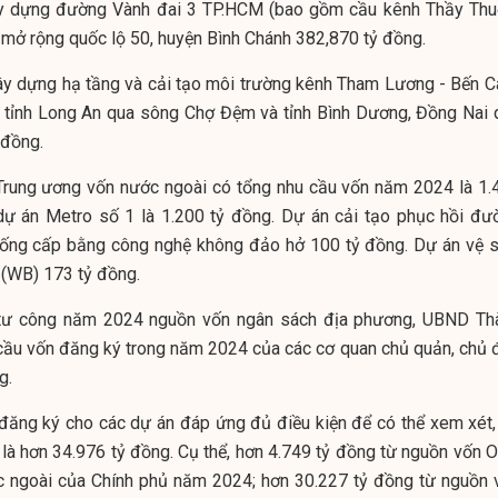
ây dựng đường Vành đai 3 TP.HCM (bao gồm cầu kênh Thầy Thu
 mở rộng quốc lộ 50, huyện Bình Chánh 382,870 tỷ đồng.
ây dựng hạ tầng và cải tạo môi trường kênh Tham Lương - Bến Cá
i tỉnh Long An qua sông Chợ Đệm và tỉnh Bình Dương, Đồng Nai 
 đồng.
rung ương vốn nước ngoài có tổng nhu cầu vốn năm 2024 là 1.
dự án Metro số 1 là 1.200 tỷ đồng. Dự án cải tạo phục hồi đư
uống cấp bằng công nghệ không đảo hở 100 tỷ đồng. Dự án vệ s
 (WB) 173 tỷ đồng.
tư công năm 2024 nguồn vốn ngân sách địa phương, UBND Th
 cầu vốn đăng ký trong năm 2024 của các cơ quan chủ quản, chủ 
g.
 đăng ký cho các dự án đáp ứng đủ điều kiện để có thể xem xét,
 là hơn 34.976 tỷ đồng. Cụ thể, hơn 4.749 tỷ đồng từ nguồn vốn 
ớc ngoài của Chính phủ năm 2024; hơn 30.227 tỷ đồng từ nguồn 