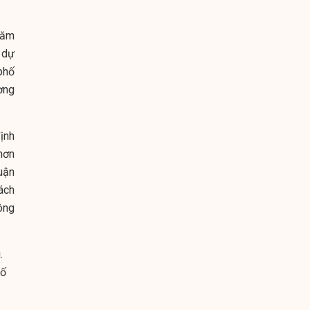
năm
 dự
phố
ơng
ịnh
hơn
uận
ách
ông
.
số