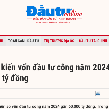
NH
TOÀN CẢNH ĐẦU TƯ
THỊ TRƯỜNG ĐỊA ỐC
ĐẦU TƯ TÀI CHÍNH
kiến vốn đầu tư công năm 202
 tỷ đồng
ến số vốn đầu tư công năm 2024 gần 60.000 tỷ đồng. Trong