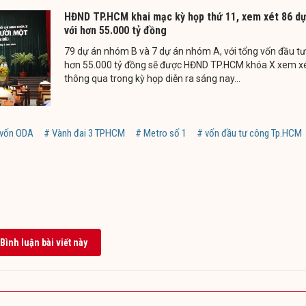
HĐND TP.HCM khai mạc kỳ họp thứ 11, xem xét 86 dự
với hơn 55.000 tỷ đồng
79 dự án nhóm B và 7 dự án nhóm A, với tổng vốn đầu tư
hơn 55.000 tỷ đồng sẽ được HĐND TP.HCM khóa X xem xé
thông qua trong kỳ họp diễn ra sáng nay...
 vốn ODA
# Vành đai 3 TPHCM
# Metro số 1
# vốn đầu tư công Tp.HCM
Bình luận bài viết này