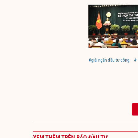
#giải ngân đầu tư công
#
XEM THÊM TRÊN BÁO ĐẦU TƯ