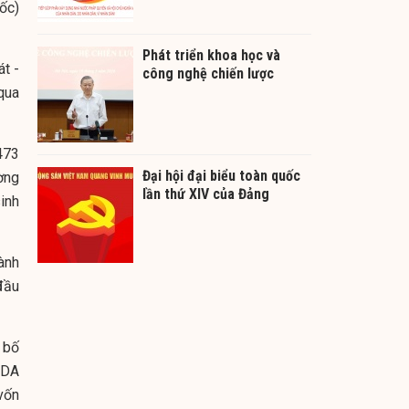
ốc)
Phát triển khoa học và
t -
công nghệ chiến lược
qua
473
Đại hội đại biểu toàn quốc
ờng
lần thứ XIV của Đảng
inh
ành
đầu
 bố
ODA
vốn