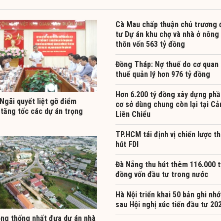
Cà Mau chấp thuận chủ trương 
tư Dự án khu chợ và nhà ở nông
thôn vốn 563 tỷ đồng
Đồng Tháp: Nợ thuế do cơ quan
thuế quản lý hơn 976 tỷ đồng
Hơn 6.200 tỷ đồng xây dựng phầ
Ngãi quyết liệt gỡ điểm
cơ sở dùng chung còn lại tại C
 tăng tốc các dự án trọng
Liên Chiểu
TP.HCM tái định vị chiến lược t
hút FDI
Đà Nẵng thu hút thêm 116.000 t
đồng vốn đầu tư trong nước
Hà Nội triển khai 50 bản ghi nhớ
sau Hội nghị xúc tiến đầu tư 20
ng thống nhất đưa dự án nhà