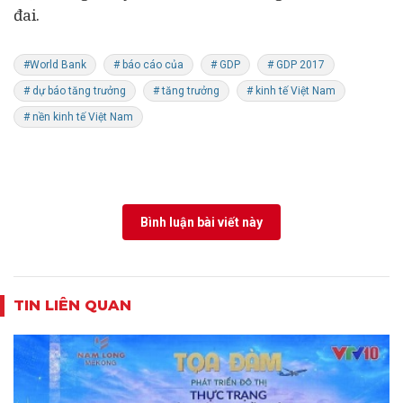
đai.
#World Bank
# báo cáo của
# GDP
# GDP 2017
# dự báo tăng trưởng
# tăng trưởng
# kinh tế Việt Nam
# nền kinh tế Việt Nam
Bình luận bài viết này
TIN LIÊN QUAN