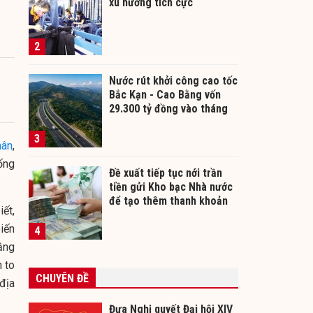
xu hướng tích cực
2
Nước rút khởi công cao tốc
Bắc Kạn - Cao Bằng vốn
29.300 tỷ đồng vào tháng
12/2026
3
hân
,
ống
Đề xuất tiếp tục nới trần
tiền gửi Kho bạc Nhà nước
để tạo thêm thanh khoản
ết,
cho ngân hàng
iến
4
tầng
 to
CHUYÊN ĐỀ
địa
Đưa Nghị quyết Đại hội XIV