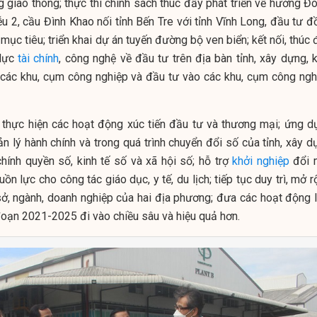
 giao thông; thực thi chính sách thúc đẩy phát triển về hướng Đô
 2, cầu Đình Khao nối tỉnh Bến Tre với tỉnh Vĩnh Long, đầu tư đ
 mục tiêu; triển khai dự án tuyến đường bộ ven biển; kết nối, thúc
 lực
tài chính
, công nghệ về đầu tư trên địa bàn tỉnh, xây dựng, k
 các khu, cụm công nghiệp và đầu tư vào các khu, cụm công ngh
 thực hiện các hoạt động xúc tiến đầu tư và thương mại; ứng d
n lý hành chính và trong quá trình chuyển đổi số của tỉnh, xây d
hính quyền số, kinh tế số và xã hội số; hỗ trợ
khởi nghiệp
đổi 
ồn lực cho công tác giáo dục, y tế, du lịch; tiếp tục duy trì, mở 
ở, ngành, doanh nghiệp của hai địa phương; đưa các hoạt động l
 đoạn 2021-2025 đi vào chiều sâu và hiệu quả hơn.