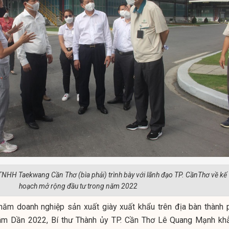
NHH Taekwang Cần Thơ (bìa phải) trình bày với lãnh đạo TP. CầnThơ về kế
hoạch mở rộng đầu tư trong năm 2022
thăm doanh nghiệp sản xuất giày xuất khẩu trên địa bàn thành 
âm Dần 2022, Bí thư Thành ủy TP. Cần Thơ Lê Quang Mạnh kh