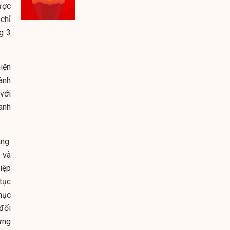
ược
chỉ
g 3
iện
ành
với
anh
ng.
 và
iệp
tục
hục
 đối
ựng