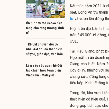
Kết thúc năm 2021, kinh
biệt, Long An trở thàn
tư
và vươn lên đứng thứ
Ổn định vĩ mô để tạo nền
tảng cho tăng trưởng kinh
Hiện trên địa bàn tỉnh
tế
trên 349.000 tỷ đồng,
USD.
TP.HCM chuyển đổi 56
nhà, đất dôi dư thành cơ
Tại Hậu Giang, phát bi
sở y tế, giáo dục, văn hóa
Họp mặt tri ân doanh 
Giang cho biết: Năm 2
Làm sâu sắc quan hệ Đối
Covid-19, nhưng với sự 
tác chiến lược toàn diện
Việt Nam - Malaysia
chung sức, đồng lòng 
tiêu kép. Kinh tế tăng 
Trong đó, khu vực I tă
thực hiện có hiệu quả, 
đóng góp tích cực cho