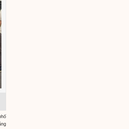
phố
ẳng