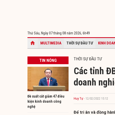
Thứ Sáu, Ngày 07 tháng 08 năm 2026,
6h49
MULTIMEDIA
THỜI SỰ ĐẦU TƯ
KINH DOA
THỜI SỰ ĐẦU TƯ
TIN NÓNG
Các tỉnh Đ
doanh nghi
​Đề xuất cắt giảm 47 điều
Huy Tự
- 12/02/2022 15:12
kiện kinh doanh công
nghệ
Để tri ân và đồng hàn