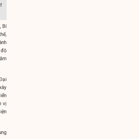
t
 Bí
hế,
ành
 độ
năm
Đại
 xây
riển
 vị
iện
ung