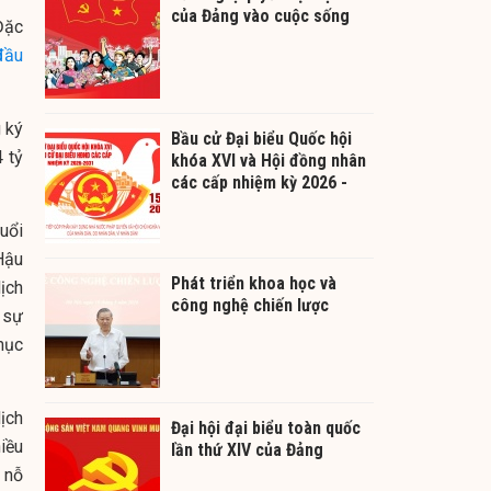
của Đảng vào cuộc sống
Đặc
đầu
 ký
Bầu cử Đại biểu Quốc hội
 tỷ
khóa XVI và Hội đồng nhân
các cấp nhiệm kỳ 2026 -
2031
uổi
Hậu
Phát triển khoa học và
ịch
công nghệ chiến lược
, sự
mục
ịch
Đại hội đại biểu toàn quốc
iều
lần thứ XIV của Đảng
 nỗ