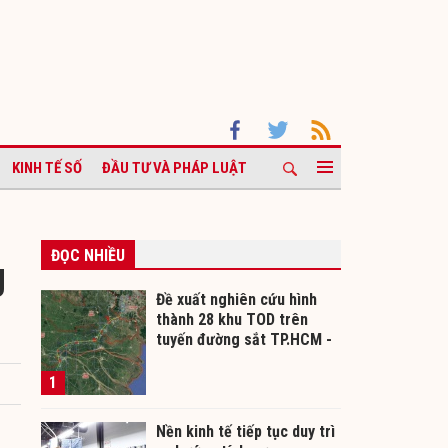
KINH TẾ SỐ
ĐẦU TƯ VÀ PHÁP LUẬT
ĐỌC NHIỀU
g
Đề xuất nghiên cứu hình
thành 28 khu TOD trên
tuyến đường sắt TP.HCM -
Cần Thơ
1
Nền kinh tế tiếp tục duy trì