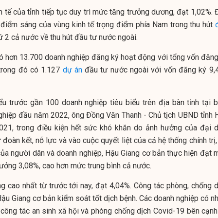
 tế của tỉnh tiếp tục duy trì mức tăng trưởng dương, đạt 1,02%. 
h điểm sáng của vùng kinh tế trọng điểm phía Nam trong thu hút
 2 cả nước về thu hút đầu tư nước ngoài.
 có hơn 13.700 doanh nghiệp đăng ký hoạt động với tổng vốn đăng
 trong đó có 1.127
dự án
đầu tư nước ngoài với vốn đăng ký 9,4
ểu trước gần 100 doanh nghiệp tiêu biểu trên địa bàn tỉnh tại b
nghiệp đầu năm 2022, ông Đồng Văn Thanh - Chủ tịch UBND tỉnh 
021, trong điều kiện hết sức khó khăn do ảnh hưởng của đại d
đoàn kết, nỗ lực và vào cuộc quyết liệt của cả hệ thống chính trị
của người dân và doanh nghiệp, Hậu Giang cơ bản thực hiện đạt 
trưởng 3,08%, cao hơn mức trung bình cả nước.
ng cao nhất từ trước tới nay, đạt 4,04%. Công tác phòng, chống d
Hậu Giang cơ bản kiểm soát tốt dịch bệnh. Các doanh nghiệp có nh
 công tác an sinh xã hội và phòng chống dịch Covid-19 bên cạnh