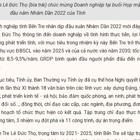
re Lê Đức Thọ (bìa trái) chúc mừng Doanh nghiệp tại buổi Họp mặ
đầu năm Nhâm Dần 2022 của Tỉnh
h nghiệp tỉnh Bến Tre nhân dịp đầu xuân Nhâm Dần 2022 mới đây,
Đức Thọ thông tin đến doanh nghiệp về tình hình thực tiễn, lợi t
 phát triển tỉnh, với mục tiêu trong nhiệm kỳ này Bến Tre trở th
ủa khu vực ĐBSCL vào năm 2025 và của cả nước vào năm 2030; tốc
 từ 8,5-9,5%/năm; GRDP bình quân đầu người phấn đấu đến 
.
c tiêu, Tỉnh ủy, Ban Thường vụ Tỉnh ủy đã cụ thể hóa Nghị quyết 
nh lần thứ XI thành 18 văn bản trên các lĩnh vực: xây dựng Đảng,
; phát triển kinh tế - xã hội; bảo đảm quốc phòng, an ninh; phát t
 đổi số…; đồng thời, chỉ đạo các cấp, các ngành, địa phương, đơn
ế hoạch tổ chức thực hiện có kết quả. Tập trung chỉ đạo thực h
g tâm, 3 nhiệm vụ đột phá và 11 công trình, dự án trọng điểm.
 Tre Lê Đức Thọ, trọng tâm từ 2021- 2025, tỉnh Bến Tre sẽ tập tr