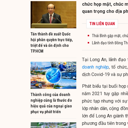
chức họp mặt, chúc m
quan trọng cho địa p
TIN LIÊN QUAN
Tán thành đề xuất Quốc
Thái Bình gặp mặt, ch
hội phân quyền trực tiếp,
Lãnh đạo tỉnh Đồng Th
triệt để và ổn định cho
TP.HCM
Tại Long An, lãnh đạo 
doanh nghiệp
, tổ chức
dịch Covid-19 và sự phá
Phát biểu tại buổi họp
năm 2021 tuy gặp nhiề
Thành công của doanh
nghiệp cũng là thước đo
phức tạp nhưng với sự n
hiệu quả của ngoại giao
lớp nhân dân, cộng đồ
phục vụ phát triển
lớn để Long An giành t
phương đầu tiên trong 