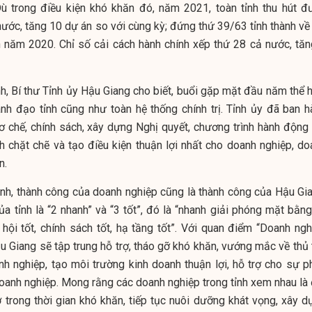
 Dù trong điều kiện khó khăn đó, năm 2021, toàn tỉnh thu hút đ
ước, tăng 10 dự án so với cùng kỳ; đứng thứ 39/63 tỉnh thành về 
h năm 2020. Chỉ số cải cách hành chính xếp thứ 28 cả nước, tăn
 Bí thư Tỉnh ủy Hậu Giang cho biết, buổi gặp mặt đầu năm thể h
lãnh đạo tỉnh cũng như toàn hệ thống chính trị. Tỉnh ủy đã ban h
ơ chế, chính sách, xây dựng Nghị quyết, chương trình hành động 
 chặt chẽ và tạo điều kiện thuận lợi nhất cho doanh nghiệp, do
n.
ịnh, thành công của doanh nghiệp cũng là thành công của Hậu Gia
a tỉnh là “2 nhanh” và “3 tốt”, đó là “nhanh giải phóng mặt bằng
 hội tốt, chính sách tốt, hạ tầng tốt”. Với quan điểm “Doanh ngh
 Giang sẽ tập trung hỗ trợ, tháo gỡ khó khăn, vướng mắc về thủ 
h nghiệp, tạo môi trường kinh doanh thuận lợi, hỗ trợ cho sự p
c doanh nghiệp. Mong rằng các doanh nghiệp trong tỉnh xem nhau là
ợ trong thời gian khó khăn, tiếp tục nuôi dưỡng khát vọng, xây d