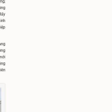
ng;
ồng
 đẩy
inh
iệp
ụng
ựng
mới
rộng
iên