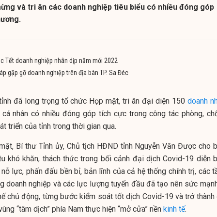
ừng và tri ân các doanh nghiệp tiêu biểu có nhiều đóng góp
hương.
úc Tết doanh nghiệp nhân dịp năm mới 2022
áp gặp gỡ doanh nghiệp trên địa bàn TP. Sa Đéc
tỉnh đã long trọng tổ chức Họp mặt, tri ân đại diện 150
doanh n
, cá nhân có nhiều đóng góp tích cực trong công tác phòng, ch
t triển của tỉnh trong thời gian qua.
 mặt, Bí thư Tỉnh ủy, Chủ tịch HĐND tỉnh Nguyễn Văn Được cho bi
u khó khăn, thách thức trong bối cảnh đại dịch Covid-19 diễn b
ỗ lực, phấn đấu bền bỉ, bản lĩnh của cả hệ thống chính trị, các 
ng doanh nghiệp và các lực lượng tuyến đầu đã tạo nên sức mạnh
hế chủ động, từng bước kiểm soát tốt dịch Covid-19 và trở thành 
vùng “tâm dịch” phía Nam thực hiện “mở cửa” nền
kinh tế
.