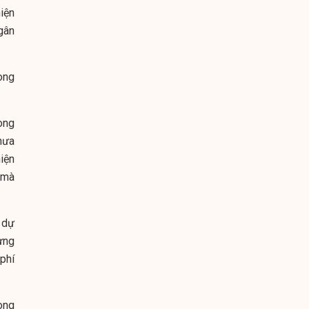
hiện
gân
rong
ong
hưa
iện
c
mà
 dự
ưng
phí
ong