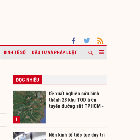
KINH TẾ SỐ
ĐẦU TƯ VÀ PHÁP LUẬT
ĐỌC NHIỀU
”
Đề xuất nghiên cứu hình
thành 28 khu TOD trên
tuyến đường sắt TP.HCM -
Cần Thơ
1
Nền kinh tế tiếp tục duy trì