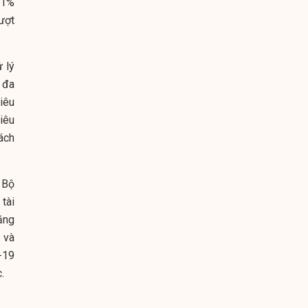
21%
ượt
 lý
 đa
iêu
iêu
ách
 Bộ
tài
ăng
 và
-19
.