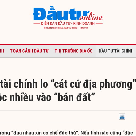
NH
TOÀN CẢNH ĐẦU TƯ
THỊ TRƯỜNG ĐỊA ỐC
ĐẦU TƯ TÀI CHÍNH
tài chính lo “cát cứ địa phương
ộc nhiều vào “bán đất”
ương “đua nhau xin cơ chế đặc thù”. Nếu tỉnh nào cũng “đặc