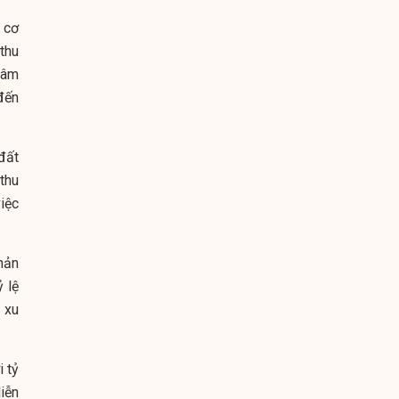
 cơ
thu
tâm
đến
đất
 thu
iệc
hản
ỷ lệ
 xu
 tỷ
iễn