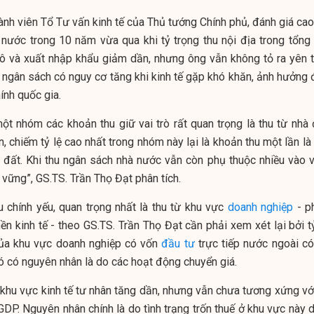
ành viên Tổ Tư vấn kinh tế của Thủ tướng Chính phủ, đánh giá cao
à nước
trong 10 năm vừa qua khi tỷ trọng thu nội địa trong tổng 
thô và xuất nhập khẩu giảm dần, nhưng ông vẫn không tỏ ra yên 
 ngân sách có nguy cơ tăng khi kinh tế gặp khó khăn, ảnh hưởng 
ính quốc gia.
một nhóm các khoản thu giữ vai trò rất quan trọng là thu từ nhà 
n, chiếm tỷ lệ cao nhất trong nhóm này lại là khoản thu một lần là
 đất. Khi thu
ngân sách nhà nước
vẫn còn phụ thuộc nhiều vào v
 vững”,
GS.TS. Trần Thọ Đạt
phân tích.
u chính yếu, quan trọng nhất là thu từ khu vực
doanh nghiệp
- p
ền kinh tế - theo
GS.TS. Trần Thọ Đạt
cần phải xem xét lại bởi t
ủa khu vực doanh nghiệp có vốn
đầu tư
trực tiếp nước ngoài có
ó có nguyên nhân là do các hoạt động chuyển giá.
 khu vực kinh tế tư nhân tăng dần, nhưng vẫn chưa tương xứng với
DP. Nguyên nhân chính là do tình trạng trốn thuế ở khu vực này d