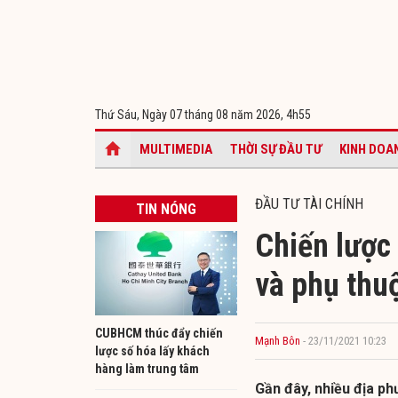
Thứ Sáu, Ngày 07 tháng 08 năm 2026,
4h55
MULTIMEDIA
THỜI SỰ ĐẦU TƯ
KINH DOA
ĐẦU TƯ TÀI CHÍNH
TIN NÓNG
Chiến lược 
và phụ thu
CUBHCM thúc đẩy chiến
Mạnh Bôn
- 23/11/2021 10:23
lược số hóa lấy khách
hàng làm trung tâm
Gần đây, nhiều địa ph