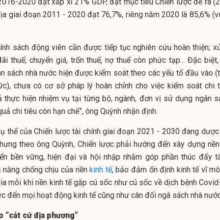
2016-2020 đạt xấp xỉ 21% GDP, đạt mục tiêu Chiến lược đề ra (
 địa giai đoạn 2011 - 2020 đạt 76,7%, riêng năm 2020 là 85,6% (v
hính sách động viên cần được tiếp tục nghiên cứu hoàn thiện; xử
i thuế; chuyển giá, trốn thuế, nợ thuế còn phức tạp… Đặc biệt,
ân sách nhà nước
hiện được kiểm soát theo các yếu tố đầu vào (t
ức), chưa có cơ sở pháp lý hoàn chỉnh cho việc kiểm soát chi t
ả thực hiện nhiệm vụ tại từng bộ, ngành, đơn vị sử dụng ngân s
quả chi tiêu còn hạn chế”, ông Quỳnh nhận định.
 cụ thể của Chiến lược tài chính giai đoạn 2021 - 2030 đang dược
 nhưng theo ông Quỳnh, Chiến lược phải hướng đến xây dựng nền 
riển bền vững, hiện đại và hội nhập nhằm góp phần thúc đẩy t
ả năng chống chịu của nền
kinh tế
, bảo đảm ổn định kinh tế vĩ mô
gia mỗi khi nền kinh tế gặp cú sốc như cú sốc về dịch bệnh Covid
c đến mọi hoạt động kinh tế cũng như cân đối ngâ sách nhà nước
lo “cát cứ địa phương”