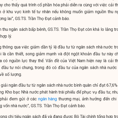
ày cho thấy quá trình cổ phần hóa phải diễn ra cùng với việc cải t
h ở khu vực kinh tế tư nhân nếu không muốn giảm nguồn thu
n
ơng lai”,
GS.TS. Trần Thọ Đạt
cảnh báo.
n thu ngân sách bấp bênh,
GS.TS. Trần Thọ Đạt
còn khá lo lắng t
hợp lý.
 thông qua việc giảm dần tỷ lệ đầu tư từ
ngân sách nhà nước
tr
ội là cần thiết, song giảm mạnh và đột ngột khoản đầu tư này c
ưa có nguồn lực thay thế. Vấn đề của Việt Nam hiện nay là cải th
ả đầu tư nói chung, trong đó có đầu tư của
ngân sách nhà nướ
về số lượng.
n giải ngân đầu tư từ ngân sách nhà nước bình quân chỉ đạt 67,6%
rạng Kho bạc Nhà nước phát hành trái phiếu để phục vụ đầu tư, nh
 phải đem gửi ở các
ngân hàng
thương mại, ảnh hưởng đến chi 
g vốn nhà nước”,
GS.TS. Trần Thọ Đạt
cảnh báo.
rong chi tiêu ngân sách đã và đang được Bộ Tài chính tổng hợp tr