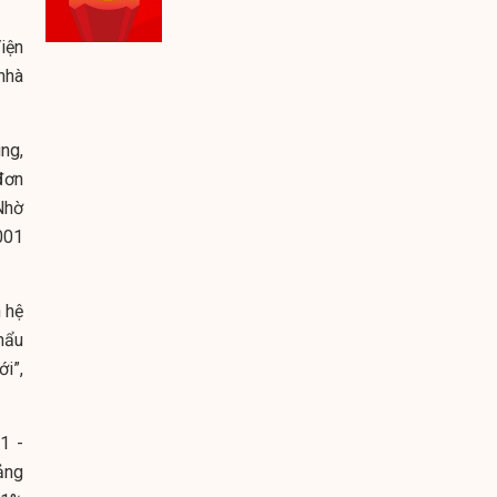
iện
 nhà
ng,
đơn
Nhờ
001
 hệ
hẩu
i”,
1 -
ảng