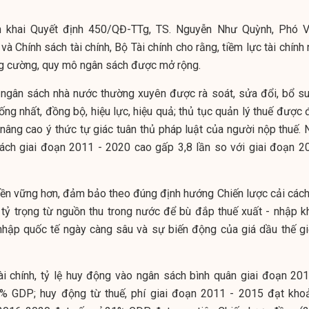
n khai Quyết định 450/QĐ-TTg, TS. Nguyễn Như Quỳnh, Phó V
và Chính sách tài chính, Bộ Tài chính cho rằng, tiềm lực tài chính
ng cường, quy mô ngân sách được mở rộng.
n
ngân sách nhà nước
thường xuyên được rà soát, sửa đổi, bổ su
ng nhất, đồng bộ, hiệu lực, hiệu quả; thủ tục quản lý thuế được 
 nâng cao ý thức tự giác tuân thủ pháp luật của người nộp thuế. 
ách giai đoạn 2011 - 2020 cao gấp 3,8 lần so với giai đoạn 2
bền vững hơn, đảm bảo theo đúng định hướng Chiến lược cải cách
 tỷ trọng từ nguồn thu trong nước để bù đắp thuế xuất - nhập k
nhập quốc tế ngày càng sâu và sự biến động của giá dầu thế giớ
ài chính, tỷ lệ huy động vào ngân sách bình quân giai đoạn 201
% GDP; huy động từ thuế, phí giai đoạn 2011 - 2015 đạt kho