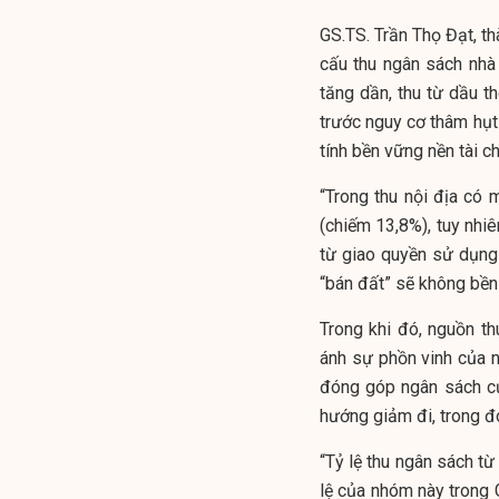
GS.TS. Trần Thọ Đạt, th
cấu thu
ngân sách nh
tăng dần, thu từ dầu 
trước nguy cơ thâm hụt
tính bền vững nền tài ch
“Trong thu nội địa có 
(chiếm 13,8%), tuy nhiê
từ giao quyền sử dụng
“bán đất” sẽ không bền
Trong khi đó, nguồn th
ánh sự phồn vinh của n
đóng góp ngân sách c
hướng giảm đi, trong đ
“Tỷ lệ thu ngân sách từ
lệ của nhóm này trong G