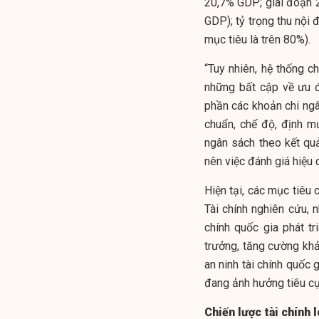
20,7% GDP; giai đoạn 
GDP); tỷ trọng thu nội
mục tiêu là trên 80%).
“Tuy nhiên, hệ thống c
những bất cập về ưu đã
phần các khoản chi
ng
chuẩn, chế độ, định m
ngân sách theo kết qu
nên việc đánh giá hiệu 
Hiện tại, các mục tiêu
Tài chính nghiên cứu,
chính quốc gia phát t
trưởng, tăng cường kh
an ninh tài chính quốc 
đang ảnh hưởng tiêu cự
Chiến lược tài chính 