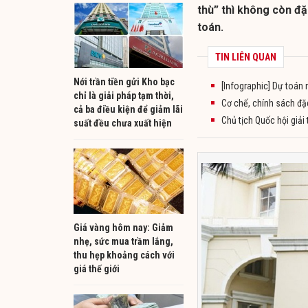
thù” thì không còn đặ
toán.
TIN LIÊN QUAN
Nới trần tiền gửi Kho bạc
[Infographic] Dự toá
chỉ là giải pháp tạm thời,
Cơ chế, chính sách đặ
cả ba điều kiện để giảm lãi
Chủ tịch Quốc hội giải
suất đều chưa xuất hiện
Giá vàng hôm nay: Giảm
nhẹ, sức mua trầm lắng,
thu hẹp khoảng cách với
giá thế giới