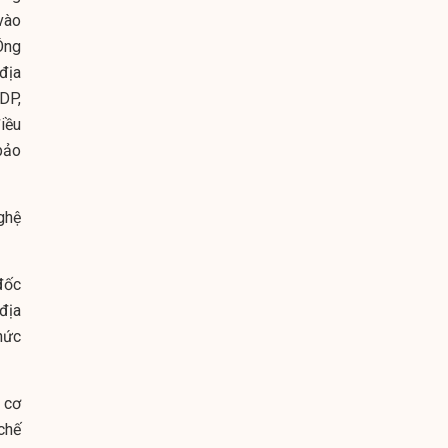
vào
Ông
 địa
DP,
iều
bảo
ghệ
đốc
địa
hức
 cơ
chế