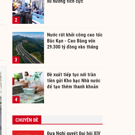
xu hướng tích cực
2
Nước rút khởi công cao tốc
Bắc Kạn - Cao Bằng vốn
29.300 tỷ đồng vào tháng
12/2026
3
Đề xuất tiếp tục nới trần
tiền gửi Kho bạc Nhà nước
để tạo thêm thanh khoản
cho ngân hàng
4
CHUYÊN ĐỀ
Đưa Nghị quyết Đại hội XIV