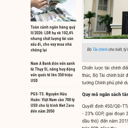
Toàn cảnh ngân hàng quý
II/2026: LDR hạ về 102,4%
nhưng chất lượng tài sản
xấu đi, cho vay mua nhà
Bộ
Tài chính
cho biết, tỷ
chững lại
Nam A Bank đón vốn xanh
Chiến lược tài chính 
từ Thụy Sĩ, nâng huy động
vốn quốc tế lên 350 triệu
thúc, Bộ Tài chính bắt
USD
tướng Chính phủ phê du
PGS-TS. Nguyễn Hữu
Quy mô ngân sách tăn
Huân: Việt Nam cần 700 tỷ
USD cho lộ trình Net Zero
Quyết định 450/QĐ-TTg 
đến năm 2050
- 23% GDP, giai đoạn 2
dầu thô) đến năm 201