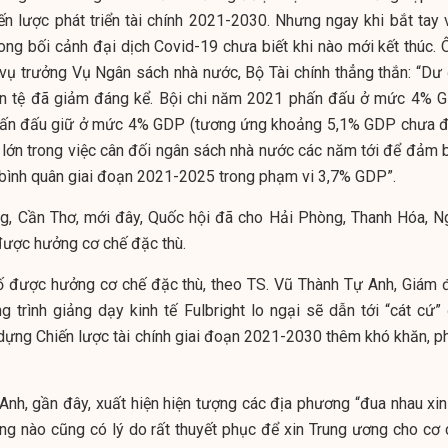
ến lược phát triển tài chính 2021-2030. Nhưng ngay khi bắt tay 
ong bối cảnh đại dịch Covid-19 chưa biết khi nào mới kết thúc. 
vụ trưởng Vụ N
gân sách nhà nước
, Bộ Tài chính thẳng thắn: “Dư
tiền tệ đã giảm đáng kể. Bội chi năm 2021 phấn đấu ở mức 4% G
ấn đấu giữ ở mức 4% GDP (tương ứng khoảng 5,1% GDP chưa đ
 lớn trong việc cân đối
ngân sách nhà nước
các năm tới để đảm 
 bình quân giai đoạn 2021-2025 trong phạm vi 3,7% GDP”.
, Cần Thơ, mới đây, Quốc hội đã cho Hải Phòng, Thanh Hóa, N
được hưởng cơ chế đặc thù.
phố được hưởng cơ chế đặc thù, theo TS. Vũ Thành Tự Anh, Giám 
trình giảng dạy kinh tế Fulbright lo ngại sẽ dẫn tới “cát cứ” 
dựng Chiến lược tài chính giai đoạn 2021-2030 thêm khó khăn, p
 Anh
, gần đây, xuất hiện hiện tượng các địa phương “đua nhau xin
ng nào cũng có lý do rất thuyết phục để xin Trung ương cho cơ 