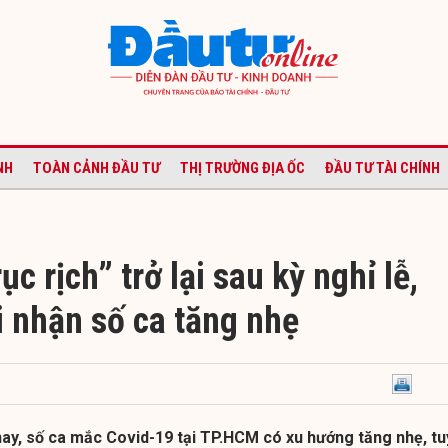
NH
TOÀN CẢNH ĐẦU TƯ
THỊ TRƯỜNG ĐỊA ỐC
ĐẦU TƯ TÀI CHÍNH
ục rịch” trở lại sau kỳ nghỉ lễ,
 nhận số ca tăng nhẹ
nay, số ca mắc Covid-19 tại TP.HCM có xu hướng tăng nhẹ, tu