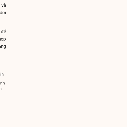
 và
dõi
ế để
 hợp
ạng
in
ảnh
h