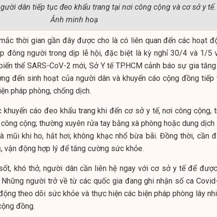
ười dân tiếp tục đeo khẩu trang tại nơi công cộng và cơ sở y tế.
Ảnh minh hoạ
 mắc thời gian gần đây được cho là có liên quan đến các hoạt đ
tập đông người trong dịp lễ hội, đặc biệt là kỳ nghỉ 30/4 và 1/5
 biến thể SARS-CoV-2 mới, Sở Y tế TP.HCM cảnh báo sự gia tăng
ởng đến sinh hoạt của người dân và khuyến cáo cộng đồng tiếp 
iện pháp phòng, chống dịch.
 khuyến cáo đeo khẩu trang khi đến cơ sở y tế, nơi công cộng, t
 công cộng; thường xuyên rửa tay bằng xà phòng hoặc dung dịch 
à mũi khi ho, hắt hơi; không khạc nhổ bừa bãi. Đồng thời, cần 
, vận động hợp lý để tăng cường sức khỏe.
 sốt, khó thở, người dân cần liên hệ ngay với cơ sở y tế để được
ời. Những người trở về từ các quốc gia đang ghi nhận số ca Covid
động theo dõi sức khỏe và thực hiện các biện pháp phòng lây nh
cộng đồng.