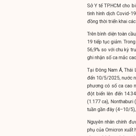
Sở Y tế TP.HCM cho bi
tình hình dịch Covid-19
đồng thời triển khai cá
Trên bình diện toàn cầ
19 tiếp tục giảm. Trong
56,9% so với chu kỳ tr
ghi nhận số ca mắc cao 
Tại Đông Nam Á, Thái 
đến 10/5/2025, nước nà
phương có số ca cao nh
đột biến lên đến 14.3
(1.177 ca), Nonthaburi 
tuần gần đây (4–10/5),
Nguyên nhân chính đượ
phụ của Omicron xuất h