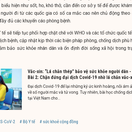
 biểu hiện như sốt, ho, khó thở, cần đến cơ sở y tế để được khám
ng người đi từ các quốc gia có số ca mắc cao nên chủ động theo 
đầy đủ các khuyến cáo phòng bệnh.
 Y tế sẽ tiếp tục phối hợp chặt chẽ với WHO và các tổ chức quốc t
dịch bệnh, cập nhật kịp thời các biện pháp phòng, chống dịch phù
 đảm bảo sức khỏe nhân dân và ổn định đời sống xã hội trong tr
Vắc-xin: “Lá chắn thép” bảo vệ sức khỏe người dân -
Bài 2: Chặn đứng đại dịch Covid-19 nhờ lá chắn vắc-x
Đại dịch Covid-19 để lại những ký ức kinh hoàng, nỗi ám 
về số người mắc và tử vong. Tuy nhiên, bài học chống dịc
tại Việt Nam cho...
RS-CoV-2
# Bộ Y tế
# sức khoẻ cộng đồng