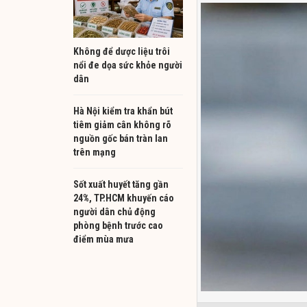
Không để dược liệu trôi
nổi đe dọa sức khỏe người
dân
Hà Nội kiểm tra khẩn bút
tiêm giảm cân không rõ
nguồn gốc bán tràn lan
trên mạng
Sốt xuất huyết tăng gần
24%, TP.HCM khuyến cáo
người dân chủ động
phòng bệnh trước cao
điểm mùa mưa