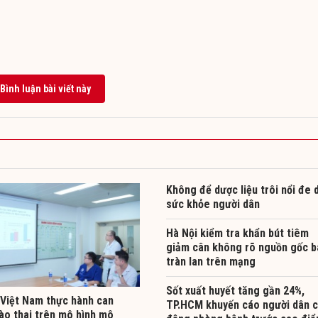
Bình luận bài viết này
Không để dược liệu trôi nổi đe 
sức khỏe người dân
Hà Nội kiểm tra khẩn bút tiêm
giảm cân không rõ nguồn gốc b
tràn lan trên mạng
Sốt xuất huyết tăng gần 24%,
 Việt Nam thực hành can
TP.HCM khuyến cáo người dân 
bào thai trên mô hình mô