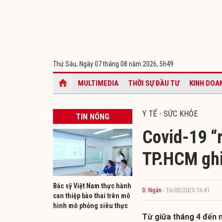
Thứ Sáu, Ngày 07 tháng 08 năm 2026,
5h49
MULTIMEDIA
THỜI SỰ ĐẦU TƯ
KINH DOA
Y TẾ - SỨC KHỎE
TIN NÓNG
Covid-19 “r
TP.HCM ghi
Bác sỹ Việt Nam thực hành
D. Ngân
- 16/05/2025 16:41
can thiệp bào thai trên mô
hình mô phỏng siêu thực
Từ giữa tháng 4 đến 