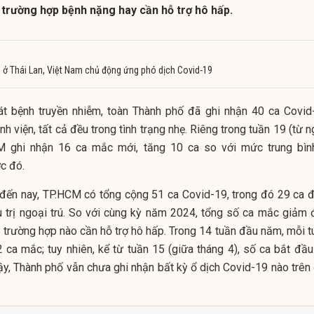
 trường hợp bệnh nặng hay cần hỗ trợ hô hấp.
h ở Thái Lan, Việt Nam chủ động ứng phó dịch Covid-19
t bệnh truyền nhiễm, toàn Thành phố đã ghi nhận 40 ca Covid
nh viện, tất cả đều trong tình trạng nhẹ. Riêng trong tuần 19 (từ 
M ghi nhận 16 ca mắc mới, tăng 10 ca so với mức trung bìn
c đó.
đến nay, TP.HCM có tổng cộng 51 ca Covid-19, trong đó 29 ca đ
iều trị ngoại trú. So với cùng kỳ năm 2024, tổng số ca mắc giảm 
 trường hợp nào cần hỗ trợ hô hấp. Trong 14 tuần đầu năm, mỗi t
2 ca mắc; tuy nhiên, kể từ tuần 15 (giữa tháng 4), số ca bắt đầu
ậy, Thành phố vẫn chưa ghi nhận bất kỳ ổ dịch Covid-19 nào trên 