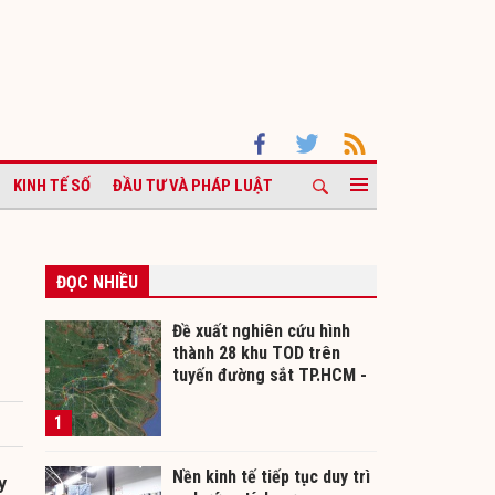
KINH TẾ SỐ
ĐẦU TƯ VÀ PHÁP LUẬT
ĐỌC NHIỀU
Đề xuất nghiên cứu hình
thành 28 khu TOD trên
tuyến đường sắt TP.HCM -
Cần Thơ
1
Nền kinh tế tiếp tục duy trì
y