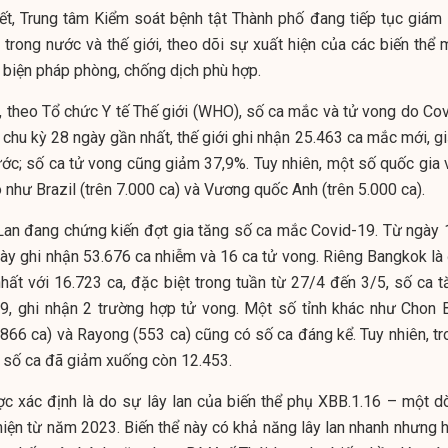
ết, Trung tâm Kiểm soát bệnh tật Thành phố đang tiếp tục giám 
 trong nước và thế giới, theo dõi sự xuất hiện của các biến thể 
c biện pháp phòng, chống dịch phù hợp.
u, theo Tổ chức Y tế Thế giới (WHO), số ca mắc và tử vong do Cov
 chu kỳ 28 ngày gần nhất, thế giới ghi nhận 25.463 ca mắc mới, g
ước; số ca tử vong cũng giảm 37,9%. Tuy nhiên, một số quốc gia 
như Brazil (trên 7.000 ca) và Vương quốc Anh (trên 5.000 ca).
Lan đang chứng kiến đợt gia tăng số ca mắc Covid-19. Từ ngày 
y ghi nhận 53.676 ca nhiễm và 16 ca tử vong. Riêng Bangkok là 
ất với 16.723 ca, đặc biệt trong tuần từ 27/4 đến 3/5, số ca t
49, ghi nhận 2 trường hợp tử vong. Một số tỉnh khác như Chon B
(866 ca) và Rayong (553 ca) cũng có số ca đáng kể. Tuy nhiên, tr
 số ca đã giảm xuống còn 12.453.
c xác định là do sự lây lan của biến thể phụ XBB.1.16 – một d
iện từ năm 2023. Biến thể này có khả năng lây lan nhanh nhưng h