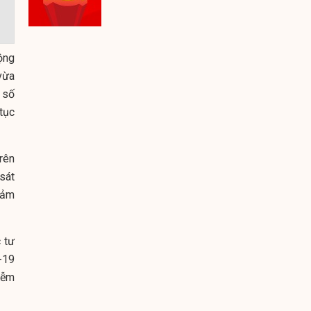
ộng
 vừa
 số
tục
rên
sát
đảm
 tư
-19
iễm