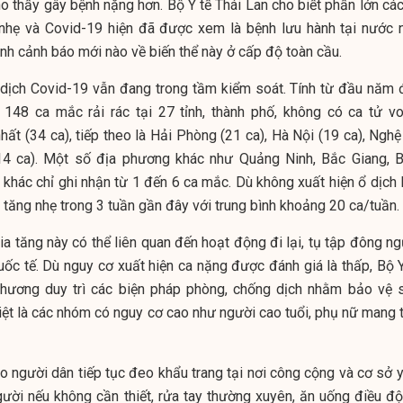
 thấy gây bệnh nặng hơn. Bộ Y tế Thái Lan cho biết phần lớn các
nhẹ và Covid-19 hiện đã được xem là bệnh lưu hành tại nước n
 cảnh báo mới nào về biến thể này ở cấp độ toàn cầu.
h dịch Covid-19 vẫn đang trong tầm kiểm soát. Tính từ đầu năm 
 148 ca mắc rải rác tại 27 tỉnh, thành phố, không có ca tử vo
ất (34 ca), tiếp theo là Hải Phòng (21 ca), Hà Nội (19 ca), Nghệ
14 ca). Một số địa phương khác như Quảng Ninh, Bắc Giang, B
khác chỉ ghi nhận từ 1 đến 6 ca mắc. Dù không xuất hiện ổ dịch l
tăng nhẹ trong 3 tuần gần đây với trung bình khoảng 20 ca/tuần.
ia tăng này có thể liên quan đến hoạt động đi lại, tụ tập đông n
uốc tế. Dù nguy cơ xuất hiện ca nặng được đánh giá là thấp, Bộ Y
phương duy trì các biện pháp phòng, chống dịch nhằm bảo vệ 
ệt là các nhóm có nguy cơ cao như người cao tuổi, phụ nữ mang t
 người dân tiếp tục đeo khẩu trang tại nơi công cộng và cơ sở y 
ười nếu không cần thiết, rửa tay thường xuyên, ăn uống điều độ