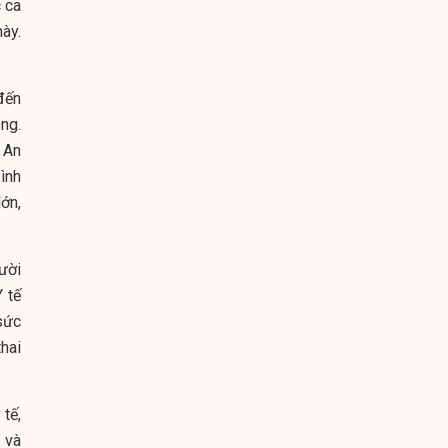
 ca
ày.
đến
ng.
 An
ình
ớn,
gười
 tế
sức
hai
tế,
 và