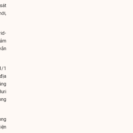
sát
mới,
id-
iảm
vẫn
1/1
địa
ăng
uri
ong
òng
iện