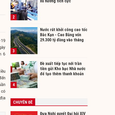
xu hướng tích cực
2
Nước rút khởi công cao tốc
Bắc Kạn - Cao Bằng vốn
29.300 tỷ đồng vào tháng
-19
12/2026
ngày
3
h 6
Đề xuất tiếp tục nới trần
tiền gửi Kho bạc Nhà nước
iều
để tạo thêm thanh khoản
đến
cho ngân hàng
uần
4
 có
địa
CHUYÊN ĐỀ
Đưa Nghị quyết Đại hội XIV