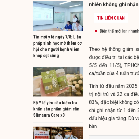
nhiên không ghi nhận
TIN LIÊN QUAN
Biến thể mới lan nhan
Tin mới y tế ngày 7/8: Liệu
pháp sinh học mở thêm cơ
Theo hệ thống giám sá
hội cho người bệnh viêm
khớp cột sống
được điều trị tại các bệ
5/5 đến 11/5), TP.HC
ca/tuần của 4 tuần trướ
Tính từ đầu năm 2025 
trị nội trú và 22 ca đ
83%, đặc biệt không có
Bộ Y tế yêu cầu kiểm tra
khẩn sản phẩm giảm cân
chỉ ghi nhận từ 1 đến 
Slimaura Care x3
dấu hiệu gia tăng. Dù v
bàn.