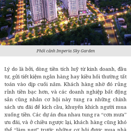
Phối cảnh Imperia Sky Garden
Lý do là bởi, dòng tiền tích luỹ từ kinh doanh, đầu
tư, gửi tiết kiệm
ngân hàng
hay kiều hối thường tất
toán vào dịp cuối năm. Khách hàng nhờ đó rủng
rỉnh tiền bạc hơn, và các doanh nghiệp bất động
sản cũng nhân cơ hội này tung ra những chính
sách ưu đãi để kích cầu, khuyến khích người mua
xuống tiền. Các
dự án
đua nhau tung ra “cơn mưa”
ưu đãi, và ở chiều ngược lại, khách hàng cũng khó
thể “làm ngơ” trước những cơ hội được mua nhà