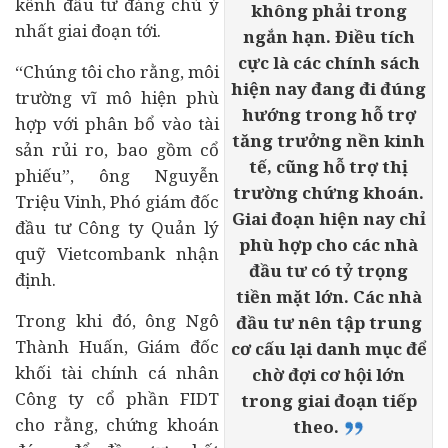
kênh đầu tư đáng chú ý
không phải trong
nhất giai đoạn tới.
ngắn hạn. Điều tích
cực là các chính sách
“Chúng tôi cho rằng, môi
hiện nay đang đi đúng
trường vĩ mô hiện phù
hướng trong hỗ trợ
hợp với phân bổ vào tài
tăng trưởng nền kinh
sản rủi ro, bao gồm cổ
tế, cũng hỗ trợ thị
phiếu”, ông Nguyễn
trường chứng khoán.
Triệu Vinh, Phó giám đốc
Giai đoạn hiện nay chỉ
đầu tư Công ty Quản lý
phù hợp cho các nhà
quỹ Vietcombank nhận
đầu tư có tỷ trọng
định.
tiền mặt lớn. Các nhà
Trong khi đó, ông Ngô
đầu tư nên tập trung
Thành Huấn, Giám đốc
cơ cấu lại danh mục để
khối
tài chính
cá nhân
chờ đợi cơ hội lớn
Công ty cổ phần FIDT
trong giai đoạn tiếp
cho rằng, chứng khoán
theo.