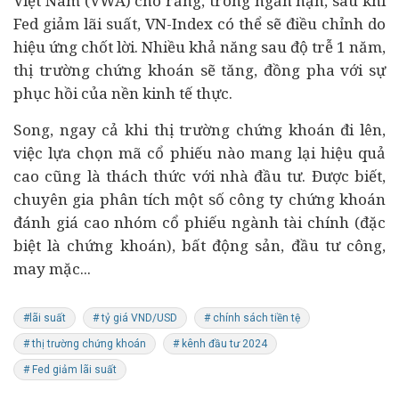
Việt Nam (VWA) cho rằng, trong ngắn hạn, sau khi
Fed giảm lãi suất, VN-Index có thể sẽ điều chỉnh do
hiệu ứng chốt lời. Nhiều khả năng sau độ trễ 1 năm,
thị trường chứng khoán sẽ tăng, đồng pha với sự
phục hồi của nền kinh tế thực.
Song, ngay cả khi thị trường chứng khoán đi lên,
việc lựa chọn mã cổ phiếu nào mang lại hiệu quả
cao cũng là thách thức với nhà đầu tư. Được biết,
chuyên gia phân tích một số công ty chứng khoán
đánh giá cao nhóm cổ phiếu ngành tài chính (đặc
biệt là chứng khoán), bất động sản, đầu tư công,
may mặc...
#lãi suất
# tỷ giá VND/USD
# chính sách tiền tệ
# thị trường chứng khoán
# kênh đầu tư 2024
# Fed giảm lãi suất