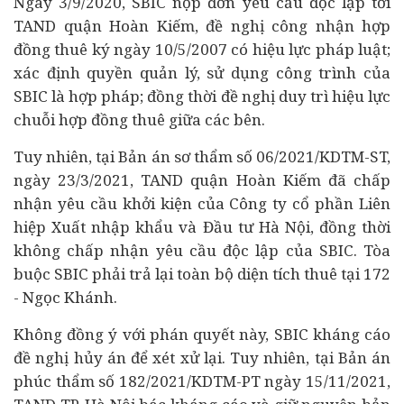
Ngày 3/9/2020, SBIC nộp đơn yêu cầu độc lập tới
TAND quận Hoàn Kiếm, đề nghị công nhận hợp
đồng thuê ký ngày 10/5/2007 có hiệu lực
pháp luật
;
xác định quyền quản lý, sử dụng công trình của
SBIC là hợp pháp; đồng thời đề nghị duy trì hiệu lực
chuỗi hợp đồng thuê giữa các bên.
Tuy nhiên, tại Bản án sơ thẩm số 06/2021/KDTM-ST,
ngày 23/3/2021, TAND quận Hoàn Kiếm đã chấp
nhận yêu cầu khởi kiện của Công ty cổ phần Liên
hiệp Xuất nhập khẩu và Đầu tư Hà Nội, đồng thời
không chấp nhận yêu cầu độc lập của SBIC. Tòa
buộc SBIC phải trả lại toàn bộ diện tích thuê tại 172
- Ngọc Khánh.
Không đồng ý với phán quyết này, SBIC kháng cáo
đề nghị hủy án để xét xử lại. Tuy nhiên, tại Bản án
phúc thẩm số 182/2021/KDTM-PT ngày 15/11/2021,