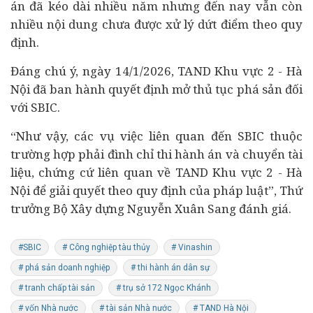
án đã kéo dài nhiều năm nhưng đến nay vẫn còn
nhiều nội dung chưa được xử lý dứt điểm theo quy
định.
Đáng chú ý, ngày 14/1/2026, TAND Khu vực 2 - Hà
Nội đã ban hành quyết định mở thủ tục phá sản đối
với SBIC.
“Như vậy, các vụ việc liên quan đến SBIC thuộc
trường hợp phải đình chỉ thi hành án và chuyển tài
liệu, chứng cứ liên quan về TAND Khu vực 2 - Hà
Nội để giải quyết theo quy định của pháp luật”, Thứ
trưởng Bộ Xây dựng Nguyễn Xuân Sang đánh giá.
#SBIC
# Công nghiệp tàu thủy
# Vinashin
# phá sản doanh nghiệp
# thi hành án dân sự
# tranh chấp tài sản
# trụ sở 172 Ngọc Khánh
# vốn Nhà nước
# tài sản Nhà nước
# TAND Hà Nội