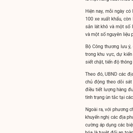
Hiện nay, mỗi ngày có
100 xe xuất khẩu, còn l
sắn lát khô và một số l
và một số nguyên liệu 
Bộ Công thương lưu ý,
trong khu vực, dự kiến
siết chặt, tiến độ thông
Theo đó, UBND các đị
chủ động theo dõi sát t
điều tiết lượng hàng đư
tình trạng ùn tắc tại cá
Ngoài ra, v
ới phương ch
khuyến nghị các địa phư
cường áp dụng các biệ
hóa là tuyệt đối an to