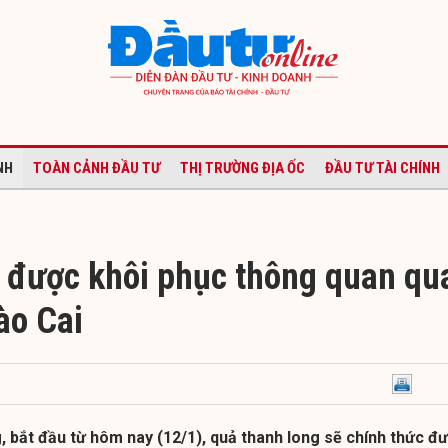
NH
TOÀN CẢNH ĐẦU TƯ
THỊ TRƯỜNG ĐỊA ỐC
ĐẦU TƯ TÀI CHÍNH
 được khôi phục thông quan qu
ào Cai
 bắt đầu từ hôm nay (12/1), quả thanh long sẽ chính thức đ