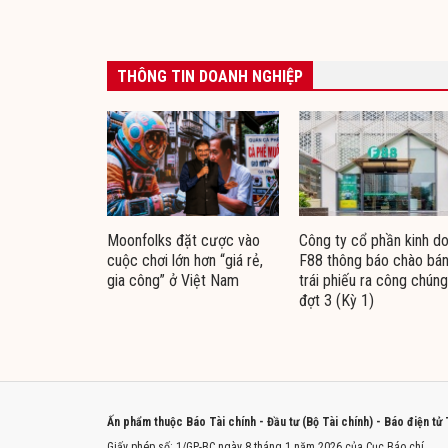
THÔNG TIN DOANH NGHIỆP
Moonfolks đặt cược vào
Công ty cổ phần kinh d
cuộc chơi lớn hơn “giá rẻ,
F88 thông báo chào bá
gia công” ở Việt Nam
trái phiếu ra công chúng
đợt 3 (Kỳ 1)
Ấn phẩm thuộc Báo Tài chính - Đầu tư (Bộ Tài chính) - Báo điện tử
Giấy phép số: 1/GP-BC ngày 8 tháng 1 năm 2026 của Cục Báo chí.