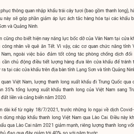
 phục thông quan nhập khẩu trái cây tươi (bao gồm thanh long), h
u này sẽ góp phần giảm áp lực ách tắc hàng hóa tại các khẩu b
 Sơn và Quảng Ninh.
m cũng cho biết hiện nay năng lực bốc dỡ của Vân Nam tại cửa k
u công nhân về quê ăn Tết. Vì vậy, các cơ quan chức năng tỉnh 
 Nam, ngoài việc bảo đảm tốt công tác phòng chống dịch đối 
 cần chủ động điều tiết lượng hàng đưa lên cửa khẩu để tránh t
 ra tại các cửa khẩu trên địa bàn tỉnh Lạng Sơn và tỉnh Quảng Nin
 quan Việt Nam, lượng thanh long xuất khẩu đi Trung Quốc qua 
ần 35% tổng lượng xuất khẩu thanh long của Việt Nam sang Tr
đất liền và cảng biển năm 2020.
an dài kể từ ngày 18/7/2021, trước những lo ngại về dịch Covid-
m dừng nhập khẩu thanh long Việt Nam qua Lào Cai. Điều này kh
hẩu qua Lào Cai năm 2021 giảm mạnh, riêng lượng thanh long vốn
chủ đạo qua đây giảm tới 40% so với năm trước.