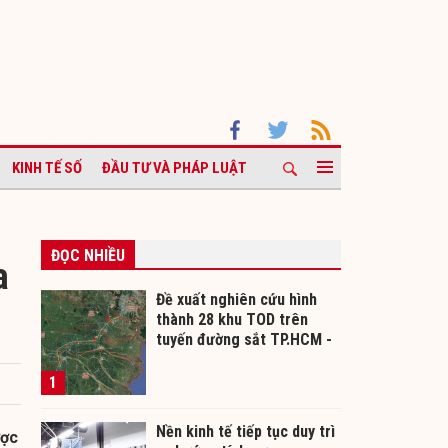
KINH TẾ SỐ
ĐẦU TƯ VÀ PHÁP LUẬT
ĐỌC NHIỀU
a
Đề xuất nghiên cứu hình
thành 28 khu TOD trên
tuyến đường sắt TP.HCM -
Cần Thơ
1
Nền kinh tế tiếp tục duy trì
ược