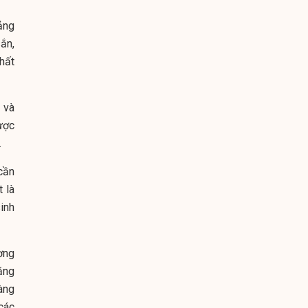
ảng
sắn,
hất
 và
ược
.
cần
 là
inh
ơng
ăng
àng
các