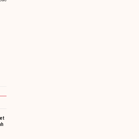
et
nh