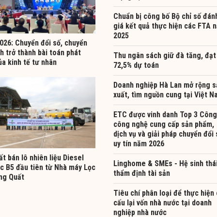
Chuẩn bị công bố Bộ chỉ số đán
giá kết quả thực hiện các FTA 
2025
026: Chuyển đổi số, chuyển
h trở thành bài toán phát
Thu ngân sách giữ đà tăng, đạt
ủa kinh tế tư nhân
72,5% dự toán
Doanh nghiệp Hà Lan mở rộng s
xuất, tìm nguồn cung tại Việt 
ETC được vinh danh Top 3 Công
công nghệ cung cấp sản phẩm,
dịch vụ và giải pháp chuyển đổi 
uy tín năm 2026
t bán lô nhiên liệu Diesel
Linghome & SMEs - Hệ sinh thá
ọc B5 đầu tiên từ Nhà máy Lọc
thẩm định tài sản
ng Quất
Tiêu chí phân loại để thực hiện
cấu lại vốn nhà nước tại doanh
nghiệp nhà nước