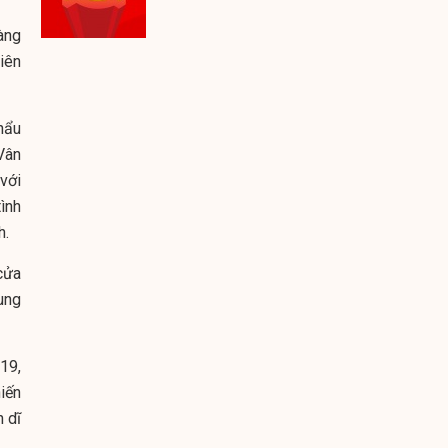
àng
iên
hẩu
Vân
với
ình
h.
cửa
ung
19,
iến
 dĩ