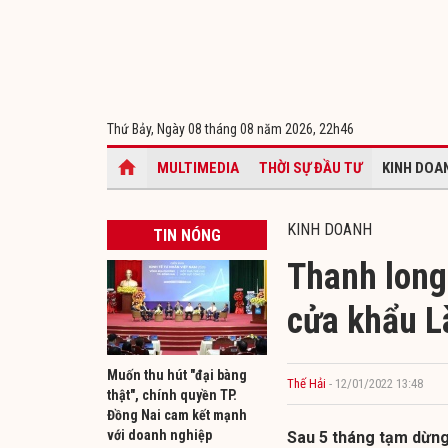
Thứ Bảy, Ngày 08 tháng 08 năm 2026,
22h46
MULTIMEDIA
THỜI SỰ ĐẦU TƯ
KINH DOA
KINH DOANH
TIN NÓNG
Thanh long
cửa khẩu L
Muốn thu hút "đại bàng
Thế Hải
- 12/01/2022 13:48
thật", chính quyền TP.
Đồng Nai cam kết mạnh
với doanh nghiệp
Sau 5 tháng tạm dừng,