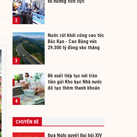
xu hướng tích cực
2
Nước rút khởi công cao tốc
Bắc Kạn - Cao Bằng vốn
29.300 tỷ đồng vào tháng
12/2026
3
Đề xuất tiếp tục nới trần
tiền gửi Kho bạc Nhà nước
để tạo thêm thanh khoản
cho ngân hàng
4
CHUYÊN ĐỀ
Đưa Nghị quyết Đại hội XIV