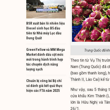
BSR xuất bán lô nhiên liệu
Diesel sinh học B5 đầu
tiên từ Nhà máy Lọc dầu
Dung Quất
GreenYellow và MM Mega
Trung Quốc đã khô
Market đánh dấu cột mốc
mới trong hành trình hợp
Theo tin từ Vụ Thị trư
tác chuyển dịch năng
Nam (Trung Quốc) đã ch
lượng sạch
(bao gồm thanh long), 
Thành II, Lào Cai) kể t
Chuẩn bị công bố Bộ chỉ
số đánh giá kết quả thực
Như vậy, sau 5 tháng 
hiện các FTA năm 2025
cửa khẩu Kim Thành (Là
lớn là Hữu Nghị và Tân
26/1.