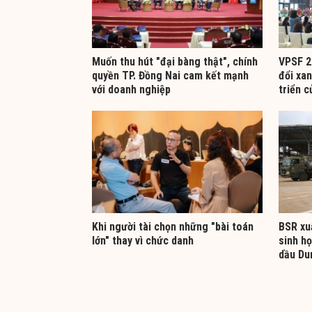
Muốn thu hút "đại bàng thật", chính
VPSF 2
quyền TP. Đồng Nai cam kết mạnh
đổi xan
với doanh nghiệp
triển c
Khi người tài chọn những "bài toán
BSR xuấ
lớn" thay vì chức danh
sinh h
dầu Du