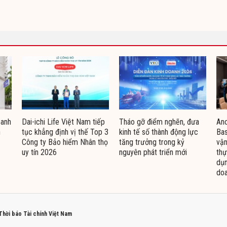
oanh
Dai-ichi Life Việt Nam tiếp
Tháo gỡ điểm nghẽn, đưa
Ano
n
tục khẳng định vị thế Top 3
kinh tế số thành động lực
Bas
Công ty Bảo hiểm Nhân thọ
tăng trưởng trong kỷ
vận
uy tín 2026
nguyên phát triển mới
thự
dụn
doa
 Thời báo Tài chính Việt Nam