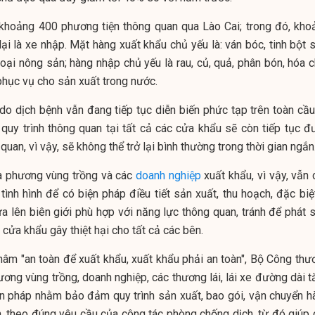
 khoảng 400 phương tiện thông quan qua Lào Cai; trong đó, kho
ại là xe nhập. Mặt hàng xuất khẩu chủ yếu là: ván bóc, tinh bột 
oại nông sản; hàng nhập chủ yếu là rau, củ, quả, phân bón, hóa c
phục vụ cho sản xuất trong nước.
 d
o dịch bệnh vẫn đang tiếp tục diễn biến phức tạp trên toàn cầu
 quy trình thông quan tại tất cả các cửa khẩu sẽ còn tiếp tục đ
 quan, vì vậy, sẽ không thể trở lại bình thường trong thời gian ngắn
a phương vùng trồng và các
doanh nghiệp
xuất khẩu, vì vậy, vẫn 
ình hình để có biện pháp điều tiết sản xuất, thu hoạch, đặc biệt
a lên biên giới phù hợp với năng lực thông quan, tránh để phát s
c cửa khẩu gây thiệt hại cho tất cả các bên.
âm "an toàn để xuất khẩu, xuất khẩu phải an toàn", Bộ Công thư
ơng vùng trồng, doanh nghiệp, các thương lái, lái xe đường dài t
n pháp nhằm bảo đảm quy trình sản xuất, bao gói, vận chuyển h
àn, theo đúng yêu cầu của công tác phòng chống dịch, từ đó giúp 