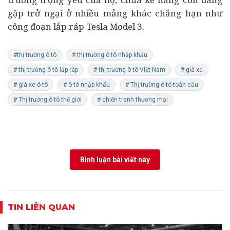
gặp trở ngại ở nhiều mảng khác chẳng hạn như
công đoạn lắp ráp Tesla Model 3.
#thị trường ô tô
# thị trường ô tô nhập khẩu
# thị trường ô tô lắp ráp
# thị trường ô tô Việt Nam
# giá xe
# giá xe ô tô
# ô tô nhập khẩu
# Thị trường ô tô toàn cầu
# Thị trường ô tô thế giới
# chiến tranh thương mại
Bình luận bài viết này
TIN LIÊN QUAN