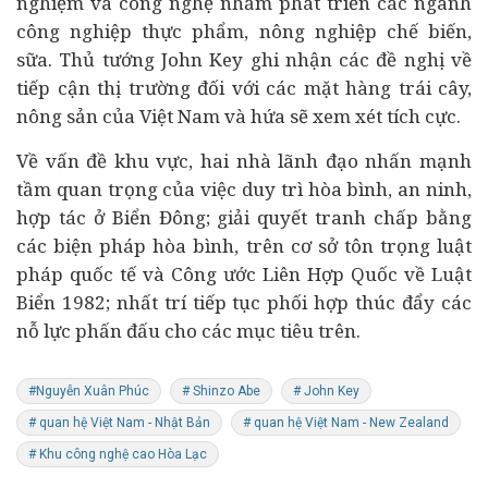
nghiệm và công nghệ nhằm phát triển các ngành
công nghiệp thực phẩm, nông nghiệp chế biến,
sữa. Thủ tướng John Key ghi nhận các đề nghị về
tiếp cận thị trường đối với các mặt hàng trái cây,
nông sản của Việt Nam và hứa sẽ xem xét tích cực.
Về vấn đề khu vực, hai nhà lãnh đạo nhấn mạnh
tầm quan trọng của việc duy trì hòa bình, an ninh,
hợp tác ở Biển Đông; giải quyết tranh chấp bằng
các biện pháp hòa bình, trên cơ sở tôn trọng luật
pháp quốc tế và Công ước Liên Hợp Quốc về Luật
Biển 1982; nhất trí tiếp tục phối hợp thúc đẩy các
nỗ lực phấn đấu cho các mục tiêu trên.
#Nguyễn Xuân Phúc
# Shinzo Abe
# John Key
# quan hệ Việt Nam - Nhật Bản
# quan hệ Việt Nam - New Zealand
# Khu công nghệ cao Hòa Lạc