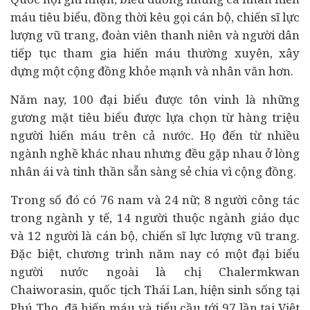
máu tiêu biểu, đồng thời kêu gọi cán bộ, chiến sĩ lực
lượng vũ trang, đoàn viên thanh niên và người dân
tiếp tục tham gia hiến máu thường xuyên, xây
dựng một cộng đồng khỏe mạnh và nhân văn hơn.
Năm nay, 100 đại biểu được tôn vinh là những
gương mặt tiêu biểu được lựa chọn từ hàng triệu
người hiến máu trên cả nước. Họ đến từ nhiều
ngành nghề khác nhau nhưng đều gặp nhau ở lòng
nhân ái và tinh thần sẵn sàng sẻ chia vì cộng đồng.
Trong số đó có 76 nam và 24 nữ; 8 người công tác
trong ngành y tế, 14 người thuộc ngành giáo dục
và 12 người là cán bộ, chiến sĩ lực lượng vũ trang.
Đặc biệt, chương trình năm nay có một đại biểu
người nước ngoài
là chị Chalermkwan
Chaiworasin, quốc tịch Thái Lan, hiện sinh sống tại
Phú Thọ, đã hiến máu và tiểu cầu tới 97 lần tại Việt