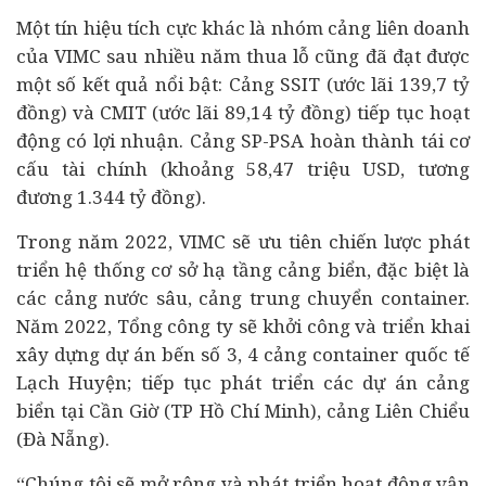
Một tín hiệu tích cực khác là nhóm cảng liên doanh
của VIMC sau nhiều năm thua lỗ cũng đã đạt được
một số kết quả nổi bật: Cảng SSIT (ước lãi 139,7 tỷ
đồng) và CMIT (ước lãi 89,14 tỷ đồng) tiếp tục hoạt
động có lợi nhuận. Cảng SP-PSA hoàn thành
tái cơ
cấu
tài chính
(khoảng 58,47 triệu USD, tương
đương 1.344 tỷ đồng).
Trong năm 2022, VIMC sẽ ưu tiên chiến lược phát
triển hệ thống cơ sở hạ tầng cảng biển, đặc biệt là
các cảng nước sâu, cảng trung chuyển container.
Năm 2022, Tổng công ty sẽ khởi công và triển khai
xây dựng
dự án
bến số 3, 4 cảng container quốc tế
Lạch Huyện; tiếp tục phát triển các dự án cảng
biển tại Cần Giờ (TP Hồ Chí Minh), cảng Liên Chiểu
(Đà Nẵng).
“Chúng tôi sẽ mở rộng và phát triển hoạt động vận