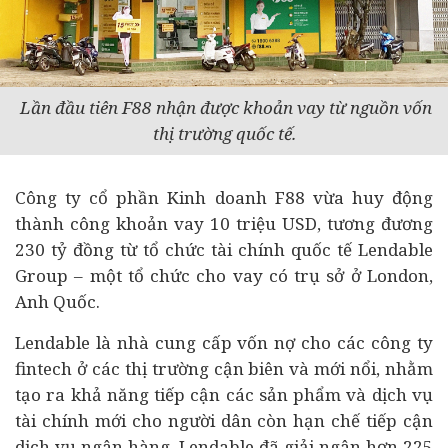
Lần đầu tiên F88 nhận được khoản vay từ nguồn vốn
thị trường quốc tế.
Công ty cổ phần Kinh doanh F88 vừa huy động
thành công khoản vay 10 triệu USD, tương đương
230 tỷ đồng từ tổ chức
tài chính
quốc tế Lendable
Group – một tổ chức cho vay có trụ sở ở London,
Anh Quốc.
Lendable là nhà cung cấp vốn nợ cho các công ty
fintech ở các thị trường cận biên và mới nổi, nhằm
tạo ra khả năng tiếp cận các sản phẩm và dịch vụ
tài chính mới cho người dân còn hạn chế tiếp cận
dịch vụ
ngân hàng
. Lendable đã giải ngân hơn 225