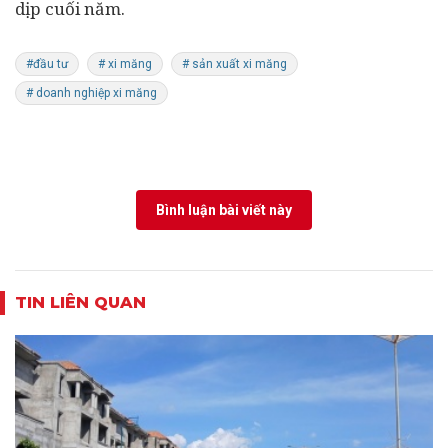
dịp cuối năm.
#đầu tư
# xi măng
# sản xuất xi măng
# doanh nghiệp xi măng
Bình luận bài viết này
TIN LIÊN QUAN