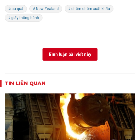
#rau quả
# New Zealand
# chôm chôm xuất khẩu
# giấy thông hành
Bình luận bài viết này
TIN LIÊN QUAN