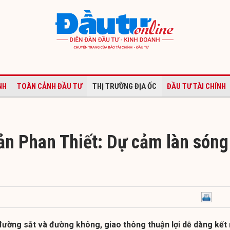
NH
TOÀN CẢNH ĐẦU TƯ
THỊ TRƯỜNG ĐỊA ỐC
ĐẦU TƯ TÀI CHÍNH
ản Phan Thiết: Dự cảm làn sóng
đường sắt và đường không, giao thông thuận lợi dễ dàng kết 