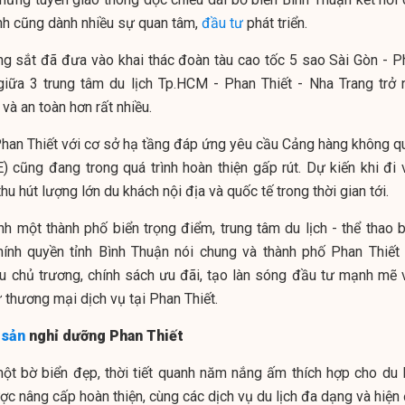
ỉnh cũng dành nhiều sự quan tâm,
đầu tư
phát triển.
 sắt đã đưa vào khai thác đoàn tàu cao tốc 5 sao Sài Gòn - P
i giữa 3 trung tâm du lịch Tp.HCM - Phan Thiết - Nha Trang trở 
 và an toàn hơn rất nhiều.
Phan Thiết với cơ sở hạ tầng đáp ứng yêu cầu Cảng hàng không q
E) cũng đang trong quá trình hoàn thiện gấp rút. Dự kiến khi đi 
hu hút lượng lớn du khách nội địa và quốc tế trong thời gian tới.
nh một thành phố biển trọng điểm, trung tâm du lịch - thể thao b
ính quyền tỉnh Bình Thuận nói chung và thành phố Phan Thiết 
ều chủ trương, chính sách ưu đãi, tạo làn sóng đầu tư mạnh mẽ 
 thương mại dịch vụ tại Phan Thiết.
 sản
nghỉ dưỡng Phan Thiết
, một bờ biển đẹp, thời tiết quanh năm nắng ấm thích hợp cho du 
c nâng cấp hoàn thiện, cùng các dịch vụ du lịch đa dạng và hiện 