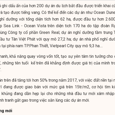
 ghi dấu ấn của hơn 200 dự án du lịch bắt đầu được triển khai c
và tạo được tiếng vang. Có thể kể đến các dự án như Ocean Dune
hỉ dưỡng với tổng diện tích hơn 62 ha, được đầu tư hơn 2.600
 Sea Link - Ocean Vista trên diện tich 170 ha do tập đoàn R
ùng Công ty cổ phần Green Real; dự án nghỉ dưỡng tầm trung 
ầu tư Tân Việt Phát với quy mô 27,2 ha; dự án nhà phố nghỉ dư
tại phía nam TP.Phan Thiết, Vietpearl City quy mô 9,3 ha....
nhanh, khả năng quay vòng vốn tốt, tạo sự yên tâm tin tưởng cho 
”, những tên tuổi kể trên đã khẳng định được giá trị của mình tr
.
án trên đã tăng tới hơn 50% trong năm 2017, với việc đất nền tại
l đang được giao bán với mức giá trên 15tr/m2, cơ hội tìm k
n khủng đang dần hẹp lại cho những nhà đầu tư mới xâm nhập 
nh tranh gắt gao trong việc săn lùng các dự án mới.
óng mới