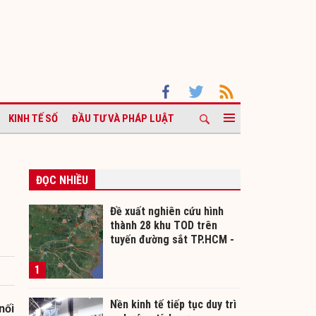
KINH TẾ SỐ
ĐẦU TƯ VÀ PHÁP LUẬT
ĐỌC NHIỀU
Đề xuất nghiên cứu hình
thành 28 khu TOD trên
tuyến đường sắt TP.HCM -
Cần Thơ
1
Nền kinh tế tiếp tục duy trì
nối