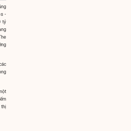
ũng
s -
 tỷ
ạng
The
ỡng
các
ong
 một
iếm
thị