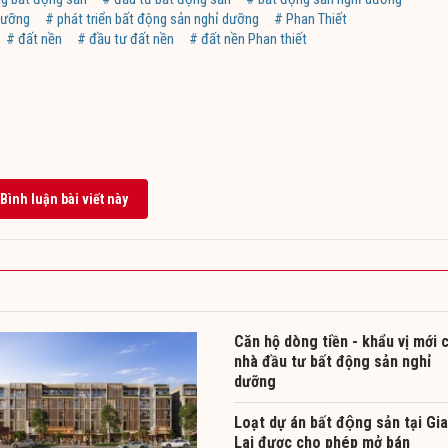
dưỡng
# phát triển bất động sản nghỉ dưỡng
# Phan Thiết
# đất nền
# đầu tư đất nền
# đất nền Phan thiết
Bình luận bài viết này
Căn hộ dòng tiền - khẩu vị mới 
nhà đầu tư bất động sản nghỉ
dưỡng
Loạt dự án bất động sản tại Gia
Lai được cho phép mở bán