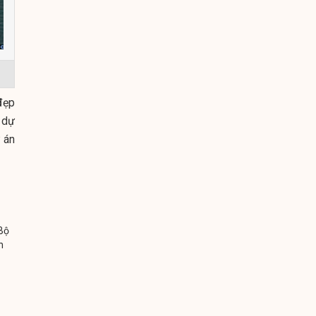
đẹp
à dự
 án
Bộ
h