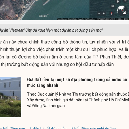
dự án Vietpearl City đã xuất hiện một dự án bất động sản mới
 án này chưa chính thức công bố thông tin, tuy nhiên với vị trí 
hình thuận lợi cho việc phát triển một khu du lịch phức hợp và l
òn lại có đường bờ biển nằm ở trung tâm của TP. Phan Thiết; dự
thị trường bất động sản với những cơ hội đầu tư hấp dẫn.
Giá đất nền tại một số địa phương trong cả nước có
mức tăng nhanh
Theo Cục quản lý Nhà và Thị trường bất động sản thuộc 
Xây dựng, tình hình giá đất nền tại Thành phố Hồ Chí Min
và Đồng Nai thời gian...
ng bất động sản
# đầu tư bất động sản
# bất động sản nghỉ dưỡng