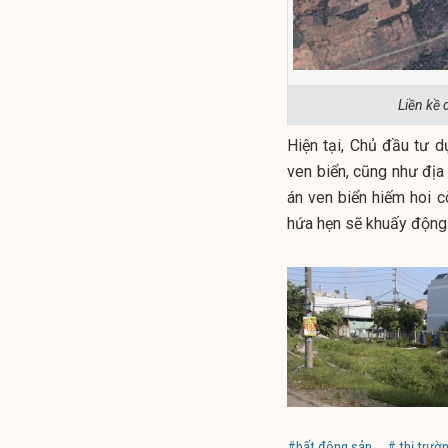
Liền kề 
Hiện tại, Chủ đầu tư dự
ven biển, cũng như địa 
án ven biển hiếm hoi c
hứa hẹn sẽ khuấy động 
#bất động sản
# thị trườ