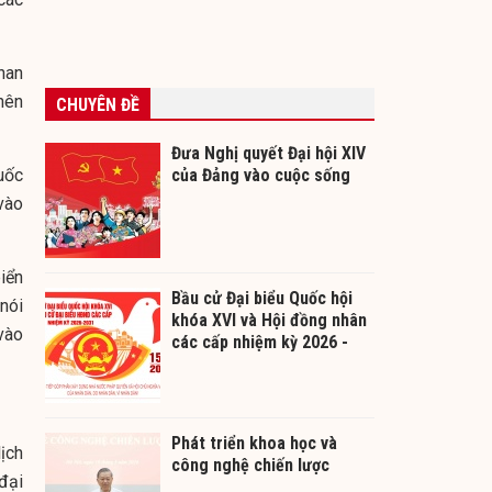
han
nên
CHUYÊN ĐỀ
Đưa Nghị quyết Đại hội XIV
uốc
của Đảng vào cuộc sống
vào
iển
Bầu cử Đại biểu Quốc hội
nói
khóa XVI và Hội đồng nhân
vào
các cấp nhiệm kỳ 2026 -
2031
Phát triển khoa học và
lịch
công nghệ chiến lược
đại