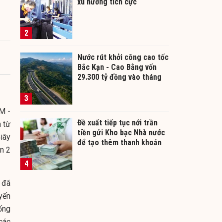
xu hướng tích cực
2
Nước rút khởi công cao tốc
Bắc Kạn - Cao Bằng vốn
29.300 tỷ đồng vào tháng
12/2026
3
M -
Đề xuất tiếp tục nới trần
 từ
tiền gửi Kho bạc Nhà nước
iây
để tạo thêm thanh khoản
n 2
cho ngân hàng
4
 đã
yến
ống
các