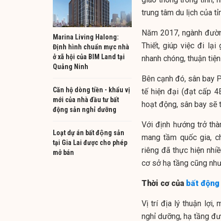
trung tâm du lịch của t
Năm 2017, ngành đường
Marina Living Halong:
Thiết, giúp việc đi lạ
Định hình chuẩn mực nhà
ở xã hội của BIM Land tại
nhanh chóng, thuận tiện
Quảng Ninh
Bên cạnh đó, sân bay 
Căn hộ dòng tiền - khẩu vị
tế hiện đại (đạt cấp 4
mới của nhà đầu tư bất
hoạt động, sân bay sẽ t
động sản nghỉ dưỡng
Với định hướng trở thà
Loạt dự án bất động sản
mang tầm quốc gia, ch
tại Gia Lai được cho phép
riêng đã thực hiện nhi
mở bán
cơ sở hạ tầng cũng như
Thời cơ của
bất động
Vị trí địa lý thuận lợi
nghỉ dưỡng, hạ tầng đượ