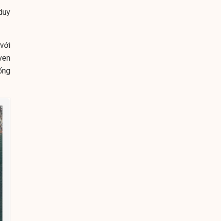
duy
với
ven
ống