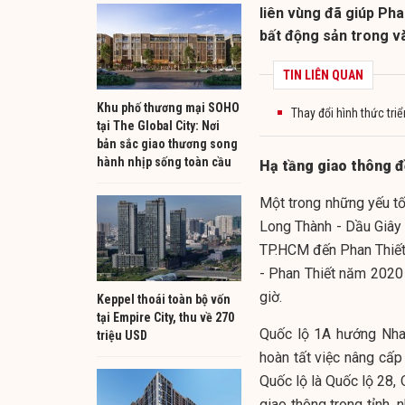
liên vùng đã giúp Pha
bất động sản trong v
TIN LIÊN QUAN
Khu phố thương mại SOHO
Thay đổi hình thức tri
tại The Global City: Nơi
bản sắc giao thương song
hành nhịp sống toàn cầu
Hạ tầng giao thông đ
Một trong những yếu tố
Long Thành - Dầu Giây k
TP.HCM đến Phan Thiết t
- Phan Thiết năm 2020 
giờ.
Keppel thoái toàn bộ vốn
tại Empire City, thu về 270
Quốc lộ 1A hướng Nha 
triệu USD
hoàn tất việc nâng cấ
Quốc lộ là Quốc lộ 28,
giao thông trong tỉnh, 