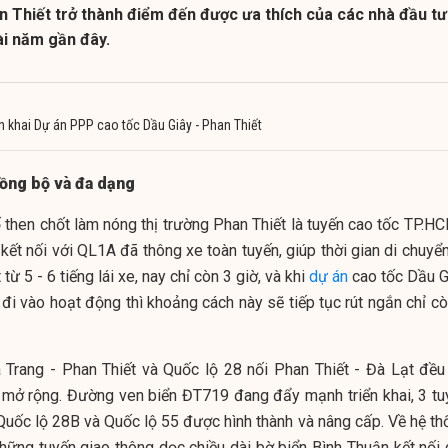
n Thiết trở thành điểm đến được ưa thích của các nhà đầu tư
ài năm gần đây.
ển khai Dự án PPP cao tốc Dầu Giây - Phan Thiết
ồng bộ và đa dạng
 then chốt làm nóng thị trường Phan Thiết là tuyến cao tốc TP.HC
ết nối với QL1A đã thông xe toàn tuyến, giúp thời gian di chuyển
ừ 5 - 6 tiếng lái xe, nay chỉ còn 3 giờ, và khi
dự án
cao tốc Dầu G
đi vào hoạt động thì khoảng cách này sẽ tiếp tục rút ngắn chỉ cò
Trang - Phan Thiết và Quốc lộ 28 nối Phan Thiết - Đà Lạt đều
p mở rộng. Đường ven biển ĐT719 đang đẩy mạnh triển khai, 3 tu
 Quốc lộ 28B và Quốc lộ 55 được hình thành và nâng cấp. Về hệ th
những tuyến giao thông dọc chiều dài bờ biển Bình Thuận kết nối 