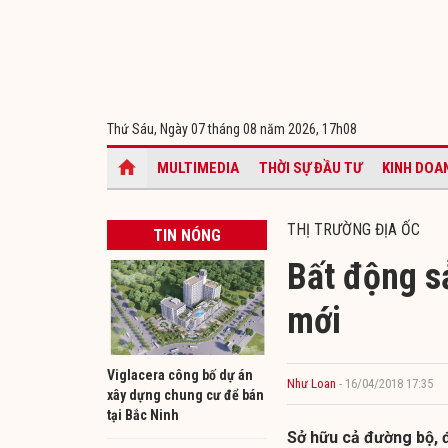
Thứ Sáu, Ngày 07 tháng 08 năm 2026,
17h08
MULTIMEDIA
THỜI SỰ ĐẦU TƯ
KINH DOA
THỊ TRƯỜNG ĐỊA ỐC
TIN NÓNG
Bất động s
mới
Viglacera công bố dự án
Như Loan
- 16/04/2018 17:35
xây dựng chung cư để bán
tại Bắc Ninh
Sở hữu cả đường bộ, 