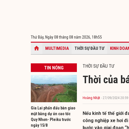
Thứ Bảy, Ngày 08 tháng 08 năm 2026,
18h55
MULTIMEDIA
THỜI SỰ ĐẦU TƯ
KINH DOA
THỜI SỰ ĐẦU TƯ
TIN NÓNG
Thời của bá
Hoàng Nhật
- 27/09/2024 20:59
Gia Lai phấn đấu bàn giao
Nếu kinh tế thế giới 
mặt bằng dự án cao tốc
Quy Nhơn- Pleiku trước
công nghiệp xe hơi đi
ngày 15/8
bước vào giai đoạn “h