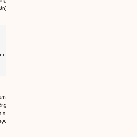
ởng
hân)
ồ
an
am.
ộng
 xỉ
ược