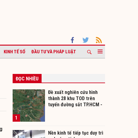
KINH TẾ SỐ
ĐẦU TƯ VÀ PHÁP LUẬT
ĐỌC NHIỀU
Đề xuất nghiên cứu hình
thành 28 khu TOD trên
tuyến đường sắt TP.HCM -
Cần Thơ
1
ng
Nền kinh tế tiếp tục duy trì