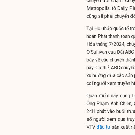
chuyển đổi chậm. Chuy
Metropolis, tờ Daily Pl
cũng sẽ phải chuyển đổ
Tại Hội thảo quốc tế t
hoan Phát thanh toàn q
Hóa tháng 7/2024, chu
O’Sullivan của Đài ABC 
bày về câu chuyện thàn
này. Cụ thể, ABC chuyể
xu hướng đưa các sản 
coi người xem truyền h
Quan điểm này cũng tư
Ông Phạm Anh Chiến, 
24H phát vào buổi trư
số người xem qua truyề
VTV
đầu tư
sản xuất ri