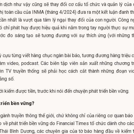
n dịch như vậy cũng sẽ thay đổi cơ cấu tổ chức và quản lý của 
ghị toàn cầu của INMA (tháng 4/2024) đưa ra một kết luận đanh th
ần nhất là vượt qua tâm lý ngại thay đổi của con người. Công n
 nó chỉ phát huy được hiệu quả khi nằm trong tay người thực sự m
hước đo sáng tạo sẽ tương đương với sự thích ứng (với những t
 cựu từng viết hàng chục ngàn bài báo, tương đương hàng triệu c
làm video, podcast. Các biên tập viên sản xuất những chương tr
trên TV truyền thống sẽ phải học cách cắt thành những đoạn vi
ảng số.
ới kiếm được tiền, trước khi nói đến chuyện phát triển bền vững.
triển bền vững?
gành truyền thông thế giới, chứ không chỉ của riêng cơ quan báo 
o về phát triển bền vững do Financial Times tổ chức dành cho các
 Thái Bình Dương, các chuyên gia của tờ báo hàng đầu về kiếm t