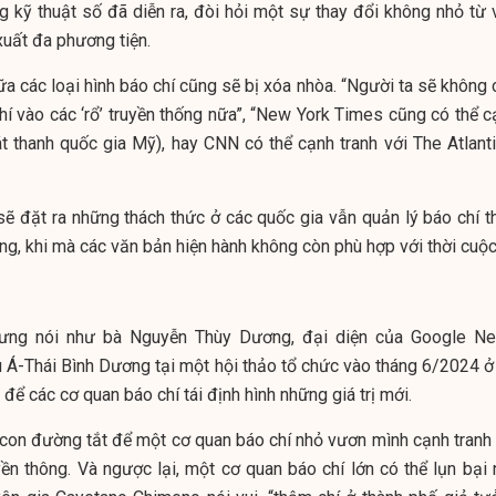
 kỹ thuật số đã diễn ra, đòi hỏi một sự thay đổi không nhỏ từ 
xuất đa phương tiện.
iữa các loại hình báo chí cũng sẽ bị xóa nhòa. “Người ta sẽ không
hí vào các ‘rổ’ truyền thống nữa”, “New York Times cũng có thể c
t thanh quốc gia Mỹ), hay CNN có thể cạnh tranh với The Atlanti
ẽ đặt ra những thách thức ở các quốc gia vẫn quản lý báo chí t
ng, khi mà các văn bản hiện hành không còn phù hợp với thời cuộ
nhưng nói như bà Nguyễn Thùy Dương, đại diện của Google N
âu Á-Thái Bình Dương tại một hội thảo tổ chức vào tháng 6/2024 ở
i để các cơ quan báo chí tái định hình những giá trị mới.
 con đường tắt để một cơ quan báo chí nhỏ vươn mình cạnh tranh 
ền thông. Và ngược lại, một cơ quan báo chí lớn có thể lụn bại 