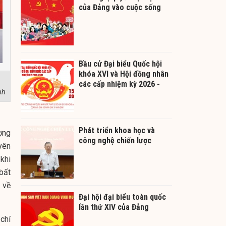
của Đảng vào cuộc sống
Bầu cử Đại biểu Quốc hội
khóa XVI và Hội đồng nhân
các cấp nhiệm kỳ 2026 -
nh
2031
Phát triển khoa học và
ợng
công nghệ chiến lược
yên
 khi
“bất
 về
Đại hội đại biểu toàn quốc
lần thứ XIV của Đảng
 chí