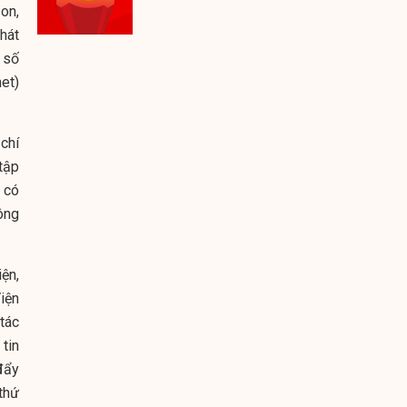
son,
phát
 số
et)
chí
tập
 có
ông
ện,
iện
tác
 tin
đẩy
thứ