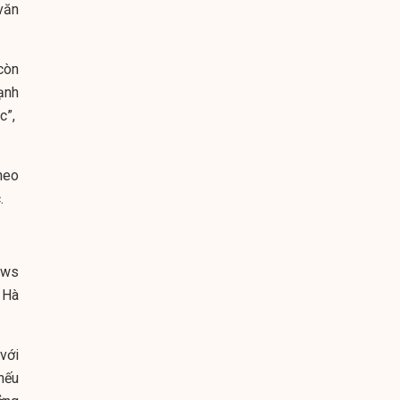
văn
 còn
ạnh
c”,
heo
c.
ews
 Hà
với
nếu