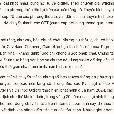
ể loại khác nhau, cùng hội tụ về digital. Theo chuyên gia Wilkin
ải tìm phương thức tồn tại trên các nền tảng số. Truyền hình hay 
 sụp đổ của các phương thức truyền dẫn cũ như truyền hình cáp,
 để chuyển thành các OTT (cung cấp nội dung thông qua Intern
ói rằng, như vậy, báo chí sẽ chết. Nhưng sự thật là, chỉ có báo 
thôi. Cayetano Chimeno, Giám đốc hợp tác toàn cầu của Digo - 
 Ban Nha - khẳng định: “Báo chí không được phép chết. Chúng ta
uất tin tức bằng văn bản và chỉ tạo nội dung video để tiếp cận c
ều thời gian nhất: màn hình, màn hình, màn hình”.
báo chí sẽ chuyển thành những tổ hợp truyền thông đa phương ti
hủ yếu trên các nền tảng số. Trong Báo cáo Kỹ thuật số do V
ters và Đại học Oxford thực hiện, phát hành giữa năm 2024, các 
định như thế khi kết luận, trong vòng 20 năm qua, loại hình thông
ối mọi dòng chảy tin tức trên Internet. Loại hình này đã thúc 
uyết định khả năng kiếm tiền của các tòa soạn. Nhưng giai đoạn 