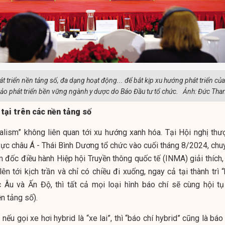
t triển nền tảng số, đa dạng hoạt động... để bắt kịp xu hướng phát triển của
thảo phát triển bền vững ngành y dược do Báo Đầu tư tổ chức. Ảnh: Đức Tha
tại trên các nền tảng số
nalism” không liên quan tới xu hướng xanh hóa. Tại Hội nghị thư
vực châu Á - Thái Bình Dương tổ chức vào cuối tháng 8/2024, chu
m đốc điều hành Hiệp hội Truyền thông quốc tế (INMA) giải thích,
ên tới kịch trần và chỉ có chiều đi xuống, ngay cả tại thành trì 
Âu và Ấn Độ, thì tất cả mọi loại hình báo chí sẽ cùng hội tụ
ền tảng số).
ếu gọi xe hơi hybrid là “xe lai”, thì “báo chí hybrid” cũng là báo