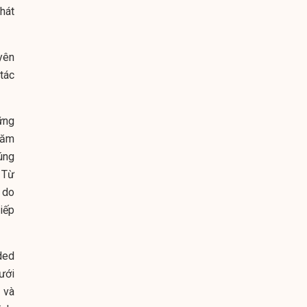
hát
yên
tác
ững
năm
úng
 Từ
 do
iếp
ded
ưới
 và