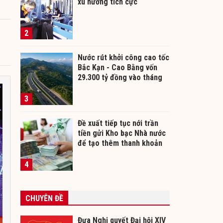
xu hướng tích cực
2
Nước rút khởi công cao tốc
Bắc Kạn - Cao Bằng vốn
29.300 tỷ đồng vào tháng
12/2026
3
Đề xuất tiếp tục nới trần
tiền gửi Kho bạc Nhà nước
để tạo thêm thanh khoản
cho ngân hàng
4
CHUYÊN ĐỀ
Đưa Nghị quyết Đại hội XIV