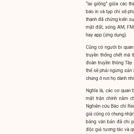
“lai giống” giữa các th
báo in và tạp chí sẽ ph
thanh đã chứng kiến sự
mặt đất, sóng AM, FM…
hay app (ứng dụng).
Cũng có người bi quan n
truyền thống chết mà 
đoàn truyền thông Tây
thể sẽ phải ngừng sản x
chúng ở nơi họ dành nhi
Nghĩa là, các cơ quan 
mặt trận chính nằm c
Nghiên cứu Báo chí Reu
giả cũng có chung nhận 
bằng văn bản đã chi ph
độc giả tương tác và q