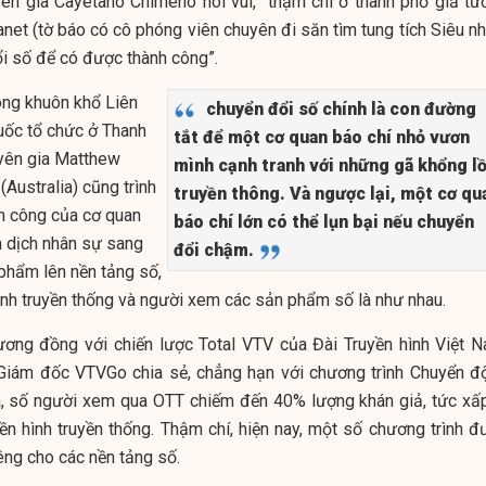
ên gia Cayetano Chimeno nói vui, “thậm chí ở thành phố giả tư
anet (tờ báo có cô phóng viên chuyên đi săn tìm tung tích Siêu n
i số để có được thành công”.
rong khuôn khổ Liên
chuyển đổi số chính là con đường
uốc tổ chức ở Thanh
tắt để một cơ quan báo chí nhỏ vươn
yên gia Matthew
mình cạnh tranh với những gã khổng l
(Australia) cũng trình
truyền thông. Và ngược lại, một cơ qu
h công của cơ quan
báo chí lớn có thể lụn bại nếu chuyển
n dịch nhân sự sang
đổi chậm.
phẩm lên nền tảng số,
ình truyền thống và người xem các sản phẩm số là như nhau.
ơng đồng với chiến lược Total VTV của Đài Truyền hình Việt N
Giám đốc VTVGo chia sẻ, chẳng hạn với chương trình Chuyển đ
a, số người xem qua OTT chiếm đến 40% lượng khán giả, tức xấp
n hình truyền thống. Thậm chí, hiện nay, một số chương trình đ
êng cho các nền tảng số.