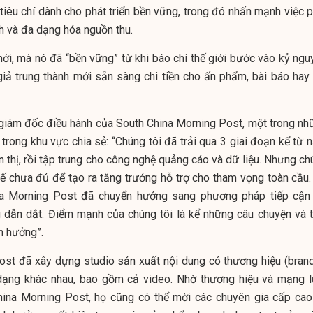
tiêu chí dành cho phát triển bền vững, trong đó nhấn mạnh việc p
nh và đa dạng hóa nguồn thu.
i, mà nó đã “bền vững” từ khi báo chí thế giới bước vào kỷ ngu
iả trung thành mới sẵn sàng chi tiền cho ấn phẩm, bài báo hay 
 giám đốc điều hành của South China Morning Post, một trong nh
trong khu vực chia sẻ: “Chúng tôi đã trải qua 3 giai đoạn kể từ 
 thị, rồi tập trung cho công nghệ quảng cáo và dữ liệu. Nhưng ch
thế chưa đủ để tạo ra tăng trưởng hỗ trợ cho tham vọng toàn cầu.
a Morning Post đã chuyển hướng sang phương pháp tiếp cận
 dẫn dắt. Điểm mạnh của chúng tôi là kể những câu chuyện và t
h hưởng”.
ost đã xây dựng studio sản xuất nội dung có thương hiệu (bran
 dạng khác nhau, bao gồm cả video. Nhờ thương hiệu và mạng l
ina Morning Post, họ cũng có thể mời các chuyên gia cấp cao