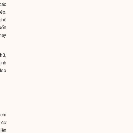
các
ép:
ghệ
uốn
hay
hữ,
ình
deo
chí
 cơ
iền