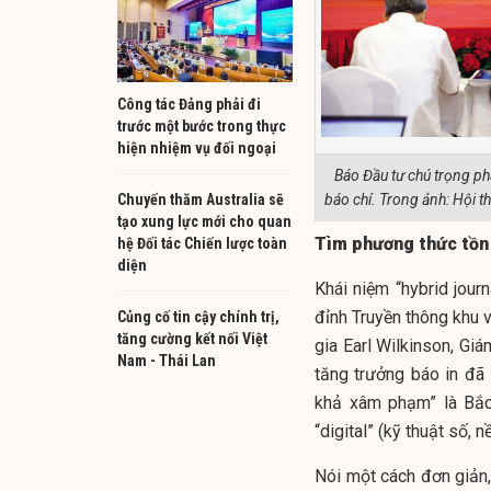
Công tác Đảng phải đi
trước một bước trong thực
hiện nhiệm vụ đối ngoại
Báo Đầu tư chú trọng phá
Chuyến thăm Australia sẽ
báo chí. Trong ảnh: Hội 
tạo xung lực mới cho quan
Tìm phương thức tồn 
hệ Đối tác Chiến lược toàn
diện
Khái niệm “hybrid jour
đỉnh Truyền thông khu 
Củng cố tin cậy chính trị,
tăng cường kết nối Việt
gia Earl Wilkinson, Giá
Nam - Thái Lan
tăng trưởng báo in đã l
khả xâm phạm” là Bắc 
“digital” (kỹ thuật số, n
Nói một cách đơn giản, n