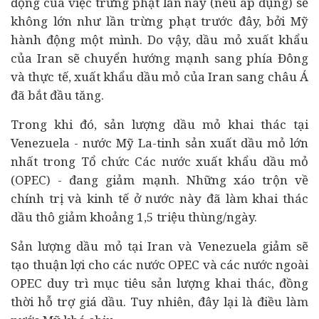
động của việc trừng phạt lần này (nếu áp dụng) sẽ
không lớn như lần trừng phạt trước đây, bởi Mỹ
hành động một mình. Do vậy, dầu mỏ xuất khẩu
của Iran sẽ chuyển hướng mạnh sang phía Đông
và thực tế, xuất khẩu dầu mỏ của Iran sang châu Á
đã bắt đầu tăng.
Trong khi đó, sản lượng dầu mỏ khai thác tại
Venezuela - nước Mỹ La-tinh sản xuất dầu mỏ lớn
nhất trong Tổ chức Các nước xuất khẩu dầu mỏ
(OPEC) - đang giảm mạnh. Những xáo trộn về
chính trị và
kinh tế
ở nước này đã làm khai thác
dầu thô giảm khoảng 1,5 triệu thùng/ngày.
Sản lượng dầu mỏ tại Iran và Venezuela giảm sẽ
tạo thuận lợi cho các nước OPEC và các nước ngoài
OPEC duy trì mục tiêu sản lượng khai thác, đồng
thời hỗ trợ giá dầu. Tuy nhiên, đây lại là điều làm