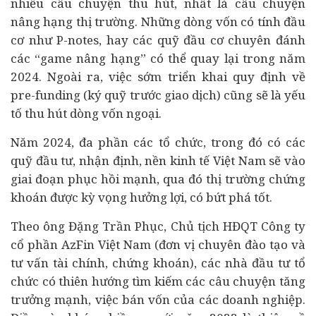
nhiều câu chuyện thu hút, nhất là câu chuyện
nâng hạng thị trường. Những dòng vốn có tính đầu
cơ như P-notes, hay các quỹ đầu cơ chuyên đánh
các “game nâng hạng” có thể quay lại trong năm
2024. Ngoài ra, việc sớm triển khai quy định về
pre-funding (ký quỹ trước giao dịch) cũng sẽ là yếu
tố thu hút dòng vốn ngoại.
Năm 2024, đa phần các tổ chức, trong đó có các
quỹ đầu tư, nhận định, nền kinh tế Việt Nam sẽ vào
giai đoạn phục hồi mạnh, qua đó thị trường chứng
khoán được kỳ vọng hưởng lợi, có bứt phá tốt.
Theo ông Đặng Trần Phục, Chủ tịch HĐQT Công ty
cổ phần AzFin Việt Nam (đơn vị chuyên đào tạo và
tư vấn
tài chính
, chứng khoán), các nhà đầu tư tổ
chức có thiên hướng tìm kiếm các câu chuyện tăng
trưởng mạnh, việc bán vốn của các doanh nghiệp.