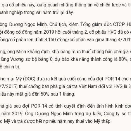
 giá cổ phiếu này, xung quanh những thông tin về chiến lược và t
anh nghiệp trong vài năm trở lại đây.
 ông Dương Ngọc Minh, Chủ tịch, kiêm Tổng giám đốc CTCP H
ội đồng cổ đông năm 2019 hồi cuối tháng 2, cổ phiếu HVG đã có 
đồng/cổ phần lên đỉnh 8.150 đồng/cổ phần vào giữa tháng 4/201
ông, ông Minh khẳng định, khả năng mức thuế chống bán phá giá 
ùng Vương sơ bộ bằng 0, dự báo khả năng thành công là 80%, 
ố chính trị.
ơng mại Mỹ (DOC) đưa ra kết quả cuối cùng của đợt POR 14 cho g
7/2017, thuế chống bán phá giá cá tra Việt Nam đối với HVG là 3
iếu này mất giá đến 50% sau 1 tháng.
á giá sau đợt POR 14 có tính quyết định đến tình hình kinh do
 năm 2019. Ông Dương Ngọc Minh từng dự kiến, Công ty sẽ t
o Mỹ và trả được hết nợ nếu năm nay thuế vào Mỹ thấp.