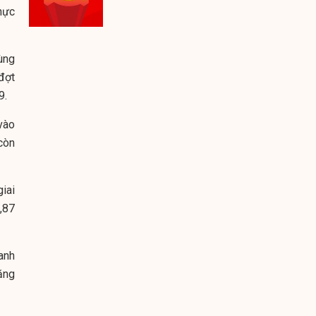
hực
ùng
đợt
9.
vào
còn
iai
,87
anh
ăng