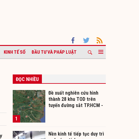
KINH TẾ SỐ
ĐẦU TƯ VÀ PHÁP LUẬT
ĐỌC NHIỀU
Đề xuất nghiên cứu hình
thành 28 khu TOD trên
tuyến đường sắt TP.HCM -
Cần Thơ
1
Nền kinh tế tiếp tục duy trì
y