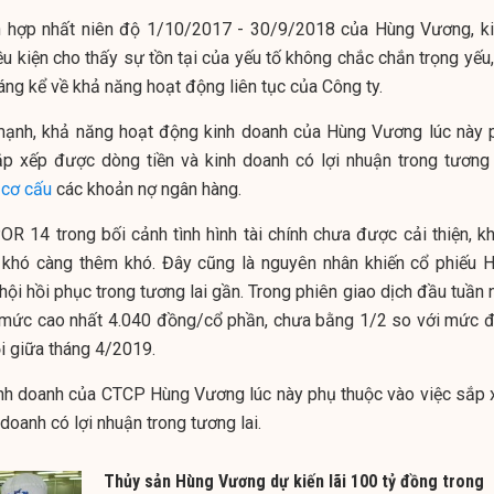
nh hợp nhất niên độ 1/10/2017 - 30/9/2018 của Hùng Vương, k
u kiện cho thấy sự tồn tại của yếu tố không chắc chắn trọng yếu,
áng kể về khả năng hoạt động liên tục của Công ty.
mạnh, khả năng hoạt động kinh doanh của Hùng Vương lúc này 
p xếp được dòng tiền và kinh doanh có lợi nhuận trong tương l
i cơ cấu
các khoản nợ ngân hàng.
OR 14 trong bối cảnh tình hình tài chính chưa được cải thiện, kh
hó càng thêm khó. Đây cũng là nguyên nhân khiến cổ phiếu 
ội hồi phục trong tương lai gần. Trong phiên giao dịch đầu tuần 
 mức cao nhất 4.040 đồng/cổ phần, chưa bằng 1/2 so với mức đ
i giữa tháng 4/2019.
nh doanh của CTCP Hùng Vương lúc này phụ thuộc vào việc sắp 
doanh có lợi nhuận trong tương lai.
Thủy sản Hùng Vương dự kiến lãi 100 tỷ đồng trong