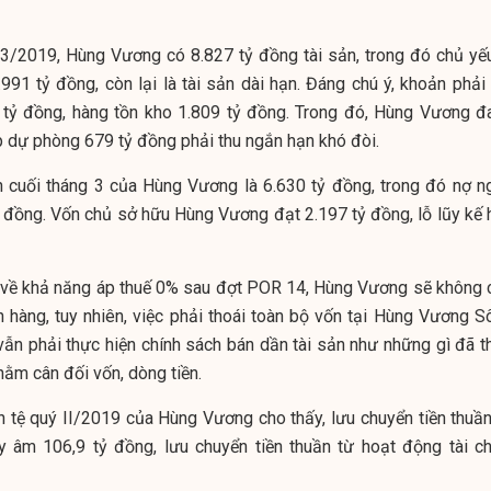
/3/2019, Hùng Vương có 8.827 tỷ đồng tài sản, trong đó chủ yếu
991 tỷ đồng, còn lại là tài sản dài hạn. Đáng chú ý, khoản phải 
3 tỷ đồng, hàng tồn kho 1.809 tỷ đồng. Trong đó, Hùng Vương đ
ập dự phòng 679 tỷ đồng phải thu ngắn hạn khó đòi.
ến cuối tháng 3 của Hùng Vương là 6.630 tỷ đồng, trong đó nợ n
 đồng. Vốn chủ sở hữu Hùng Vương đạt 2.197 tỷ đồng, lỗ lũy kế 
h về khả năng áp thuế 0% sau đợt POR 14, Hùng Vương sẽ không 
 hàng, tuy nhiên, việc phải thoái toàn bộ vốn tại Hùng Vương S
vẫn phải thực hiện chính sách bán dần tài sản như những gì đã t
hằm cân đối vốn, dòng tiền.
n tệ quý II/2019 của Hùng Vương cho thấy, lưu chuyển tiền thuần
 âm 106,9 tỷ đồng, lưu chuyển tiền thuần từ hoạt động tài ch