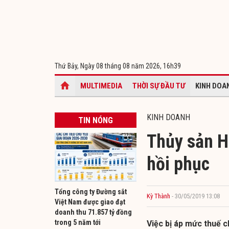
Thứ Bảy, Ngày 08 tháng 08 năm 2026,
16h39
MULTIMEDIA
THỜI SỰ ĐẦU TƯ
KINH DOA
KINH DOANH
TIN NÓNG
Thủy sản 
hồi phục
Tổng công ty Đường sắt
Kỳ Thành
- 30/05/2019 13:08
Việt Nam được giao đạt
doanh thu 71.857 tỷ đồng
trong 5 năm tới
Việc bị áp mức thuế 