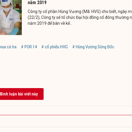
năm 2019
Công ty cổ phần Hùng Vương (Mã: HVG) cho biết, ngày m
(22/2), Công ty sẽ tổ chức Đại hội đồng cổ đông thường 
năm 2019 để bàn về kế...
vua cá tra
# POR 14
# cổ phiếu HVG
# Hùng Vương Sông Đốc
Bình luận bài viết này