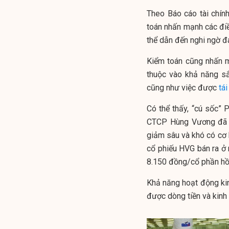
Theo Báo cáo tài chí
toán nhấn mạnh các điề
thể dẫn đến nghi ngờ đ
Kiểm toán cũng nhấn 
thuộc vào khả năng sắ
cũng như việc được
tá
Có thể thấy, “cú sốc” P
CTCP Hùng Vương đã k
giảm sâu và khó có cơ h
cổ phiếu HVG bán ra ở
8.150 đồng/cổ phần hồ
Khả năng hoạt động ki
được dòng tiền và kinh 