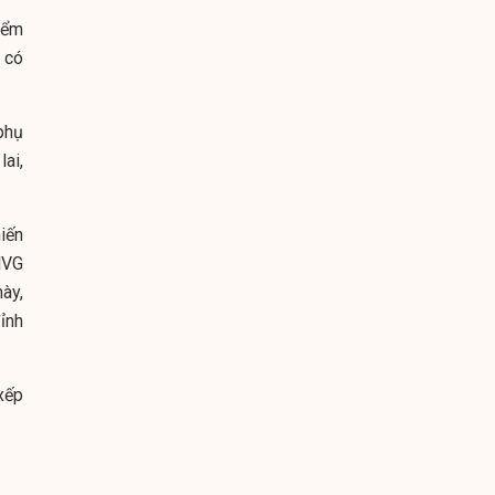
iểm
 có
phụ
ai,
iến
HVG
này,
ỉnh
xếp