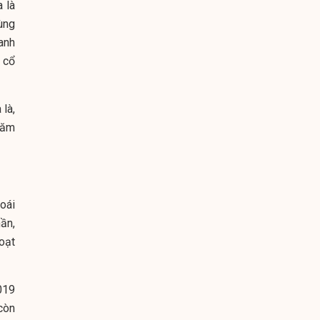
 là
ùng
anh
 cổ
là,
năm
oái
ần,
oạt
019
còn