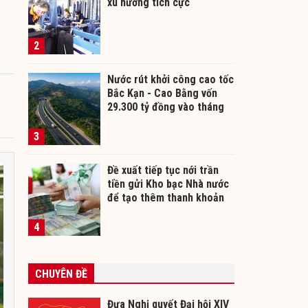
xu hướng tích cực
2
Nước rút khởi công cao tốc
Bắc Kạn - Cao Bằng vốn
29.300 tỷ đồng vào tháng
12/2026
3
Đề xuất tiếp tục nới trần
tiền gửi Kho bạc Nhà nước
để tạo thêm thanh khoản
cho ngân hàng
4
CHUYÊN ĐỀ
Đưa Nghị quyết Đại hội XIV