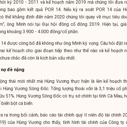
 thời kỳ 2010 - 2011 và kế hoạch năm 2019 mà chúng tôi đưa ra
hông bao gồm kết quả POR 14. Nếu kỳ ra soát POR 14 của H
 có thể khẳng định đến năm 2020 chúng tôi quay về mục tiêu do
”, ông Minh nói tại Đại hội đồng cổ đông 2019. Hiện tại, giá
ong khoảng 3.900 - 4.000 đồng/cổ phần.
 14 được công bố đã không như ông Minh kỳ vọng. Câu hỏi đặt ra 
hai kế hoạch cho giai đoạn tiếp theo như thế nào và kế hoạch 
chưa chắc đã còn là kịch bản xấu nhất.
y nợ đè nặng
ng thái mới nhất mà Hùng Vương thực hiện là lên kế hoạch th
i Hùng Vương Sông Đốc. Tổng lượng thoái vốn là 3,1 triệu cổ ph
ữu 51%. Hùng Vương Sông Đốc có trụ sở chính tại tỉnh Cà Mau, h
 biến bột cá biển.
 ra trong bối cảnh, báo cáo tài chính quý II niên độ tài chính 2
9) của Hùng Vương cho thấy, tình hình tài chính của Công ty 