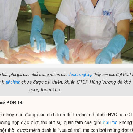
g bán phá giá cao nhất trong nhóm các
doanh nghiệp
thủy sản sau đợt POR 
ình
chưa được cải thiện, khiến CTCP Hùng Vương đã khó
tài chính
càng thêm khó
.
huế POR 14
ếu thủy sản đang giao dịch trên thị trường, cổ phiếu HVG của C
rường hợp đặc biệt, thu hút sự quan tâm của giới
đầu tư
, không
một thời được mệnh danh là “vua cá tra”, mà còn bởi những đợt t