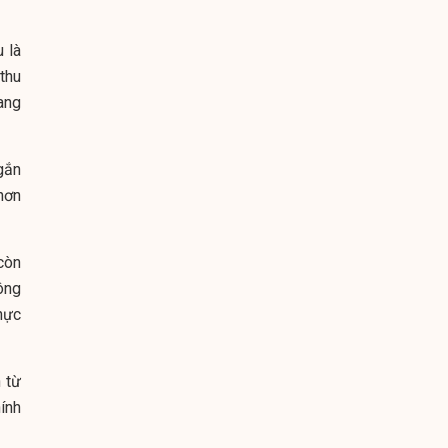
 là
thu
ang
gắn
hơn
còn
ông
hực
 từ
ính