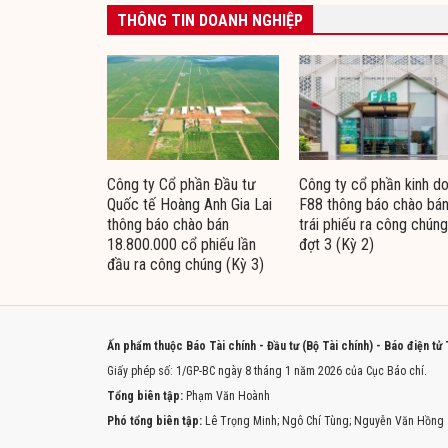
THÔNG TIN DOANH NGHIỆP
Công ty Cổ phần Đầu tư
Công ty cổ phần kinh d
Quốc tế Hoàng Anh Gia Lai
F88 thông báo chào bá
thông báo chào bán
trái phiếu ra công chúng
18.800.000 cổ phiếu lần
đợt 3 (Kỳ 2)
đầu ra công chúng (Kỳ 3)
Ấn phẩm thuộc Báo Tài chính - Đầu tư (Bộ Tài chính) - Báo điện tử
Giấy phép số: 1/GP-BC ngày 8 tháng 1 năm 2026 của Cục Báo chí.
Tổng biên tập:
Phạm Văn Hoành
Phó tổng biên tập:
Lê Trọng Minh; Ngô Chí Tùng; Nguyễn Văn Hồng