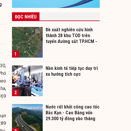
g
ĐỌC NHIỀU
Đề xuất nghiên cứu hình
thành 28 khu TOD trên
tuyến đường sắt TP.HCM -
Cần Thơ
1
30,
Nền kinh tế tiếp tục duy trì
Phó
xu hướng tích cực
heo
ha,
2
369
Nước rút khởi công cao tốc
Bắc Kạn - Cao Bằng vốn
oạn
29.300 tỷ đồng vào tháng
289
12/2026
hú,