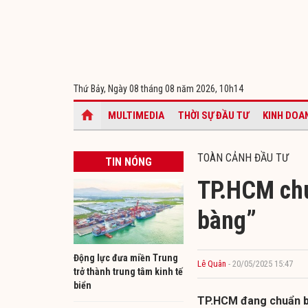
Thứ Bảy, Ngày 08 tháng 08 năm 2026,
10h14
MULTIMEDIA
THỜI SỰ ĐẦU TƯ
KINH DOA
TOÀN CẢNH ĐẦU TƯ
TIN NÓNG
TP.HCM chu
bàng”
Động lực đưa miền Trung
Lê Quân
- 20/05/2025 15:47
trở thành trung tâm kinh tế
biển
TP.HCM đang chuẩn bị