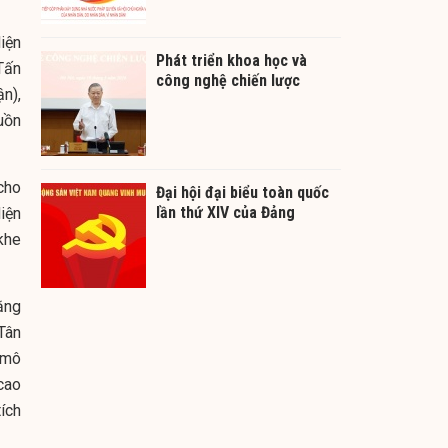
iện
Phát triển khoa học và
Tấn
công nghệ chiến lược
n),
uồn
cho
Đại hội đại biểu toàn quốc
lần thứ XIV của Đảng
iện
khe
ằng
Tân
 mô
cao
tích