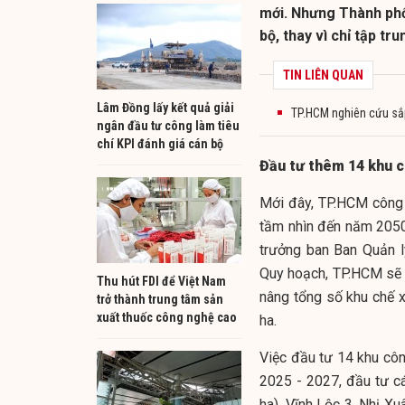
mới. Nhưng Thành phố
bộ, thay vì chỉ tập tr
TIN LIÊN QUAN
Lâm Đồng lấy kết quả giải
TP.HCM nghiên cứu sắ
ngân đầu tư công làm tiêu
chí KPI đánh giá cán bộ
Đầu tư thêm 14 khu 
Mới đây, TP.HCM công 
tầm nhìn đến năm 2050
trưởng ban Ban Quản l
Quy hoạch, TP.HCM sẽ p
Thu hút FDI để Việt Nam
nâng tổng số khu chế x
trở thành trung tâm sản
xuất thuốc công nghệ cao
ha.
Việc đầu tư 14 khu côn
2025 - 2027, đầu tư c
ha), Vĩnh Lộc 3, Nhị Xu