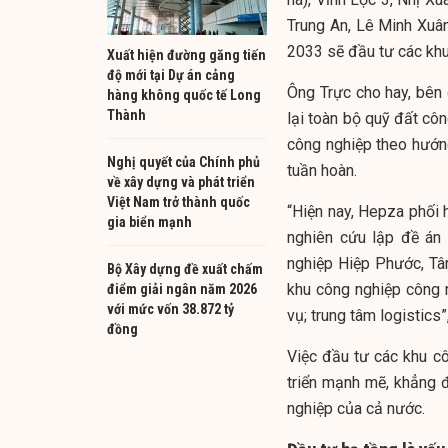
Trung An, Lê Minh Xuân
2033 sẽ đầu tư các khu
Xuất hiện đường găng tiến
độ mới tại Dự án cảng
Ông Trực cho hay, bên
hàng không quốc tế Long
Thành
lại toàn bộ quỹ đất côn
công nghiệp theo hướng
Nghị quyết của Chính phủ
tuần hoàn.
về xây dựng và phát triển
Việt Nam trở thành quốc
“Hiện nay, Hepza phối h
gia biển mạnh
nghiên cứu lập đề án 
nghiệp Hiệp Phước, Tân
Bộ Xây dựng đề xuất chấm
khu công nghiệp công n
điểm giải ngân năm 2026
với mức vốn 38.872 tỷ
vụ; trung tâm logistics”
đồng
Việc đầu tư các khu cô
triển mạnh mẽ, khẳng đ
nghiệp của cả nước.