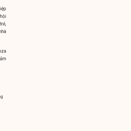
iệp
hội
rẻ,
 nhà
pza
đảm
ng