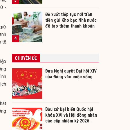
3
0 -
Đề xuất tiếp tục nới trần
tiền gửi Kho bạc Nhà nước
để tạo thêm thanh khoản
giữ
cho ngân hàng
ành
4
h tế
CHUYÊN ĐỀ
iệp
ông
Đưa Nghị quyết Đại hội XIV
ình
của Đảng vào cuộc sống
ịch
hát
Bầu cử Đại biểu Quốc hội
ông
khóa XVI và Hội đồng nhân
các cấp nhiệm kỳ 2026 -
2031