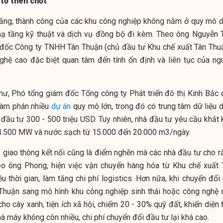
 tố then chốt
rằng, thành công của các khu công nghiệp không nằm ở quy mô d
 hạ tầng kỹ thuật và dịch vụ đồng bộ đi kèm. Theo ông Nguyễn 
đốc Công ty TNHH Tân Thuận (chủ đầu tư Khu chế xuất Tân Thuậ
ghệ cao đặc biệt quan tâm đến tính ổn định và liên tục của ng
ư, Phó tổng giám đốc Tổng công ty Phát triển đô thị Kinh Bắc 
 đàm phán nhiều
dự án
quy mô lớn, trong đó có trung tâm dữ liệu d
 đầu tư 300 - 500 triệu USD. Tuy nhiên, nhà đầu tư yêu cầu khắt 
 4.500 MW và nước sạch từ 15.000 đến 20.000 m3/ngày.
, giao thông kết nối cũng là điểm nghẽn mà các nhà đầu tư cho r
o ông Phong, hiện việc vận chuyển hàng hóa từ Khu chế xuất 
u thời gian, làm tăng chi phí logistics. Hơn nữa, khi chuyển đổi
 Thuận sang mô hình khu công nghiệp sinh thái hoặc công nghệ 
cho cây xanh, tiện ích xã hội, chiếm 20 - 30% quỹ đất, khiến diện 
à máy không còn nhiều, chi phí chuyển đổi đầu tư lại khá cao.