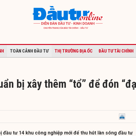
NH
TOÀN CẢNH ĐẦU TƯ
THỊ TRƯỜNG ĐỊA ỐC
ĐẦU TƯ TÀI CHÍNH
ẩn bị xây thêm “tổ” để đón “đạ
 đầu tư 14 khu công nghiệp mới để thu hút làn sóng đầu tư