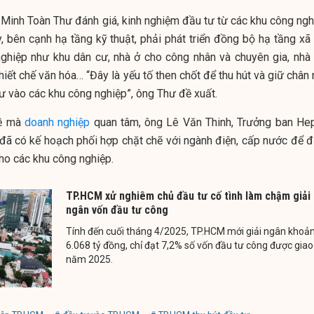
 Minh Toàn Thư đánh giá, kinh nghiệm đầu tư từ các khu công ngh
, bên cạnh hạ tầng kỹ thuật, phải phát triển đồng bộ hạ tầng xã 
ghiệp như khu dân cư, nhà ở cho công nhân và chuyên gia, nhà t
thiết chế văn hóa… “Đây là yếu tố then chốt để thu hút và giữ chân
tư vào các khu công nghiệp”, ông Thư đề xuất.
đề mà
doanh nghiệp
quan tâm, ông Lê Văn Thinh, Trưởng ban He
 đã có kế hoạch phối hợp chặt chẽ với ngành điện, cấp nước để 
ho các khu công nghiệp.
TP.HCM xử nghiêm chủ đầu tư cố tình làm chậm giải
ngân vốn đầu tư công
Tính đến cuối tháng 4/2025, TP.HCM mới giải ngân khoả
6.068 tỷ đồng, chỉ đạt 7,2% số vốn đầu tư công được giao
năm 2025.