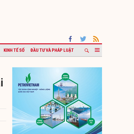
KINH TẾ SỐ
ĐẦU TƯ VÀ PHÁP LUẬT
i