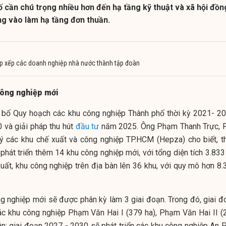
 cần chú trọng nhiều hơn đến hạ tầng kỹ thuật và xã hội đồn
ung vào làm hạ tầng đơn thuần.
p xếp các doanh nghiệp nhà nước thành tập đoàn
công nghiệp mới
bố Quy hoạch các khu công nghiệp Thành phố thời kỳ 2021- 20
 và giải pháp thu hút
đầu tư
năm 2025. Ông Phạm Thanh Trực, 
ý các khu chế xuất và công nghiệp TP.HCM (Hepza) cho biết, t
hát triển thêm 14 khu công nghiệp mới, với tổng diện tích 3.833 
uất, khu công nghiệp trên địa bàn lên 36 khu, với quy mô hơn 8.
g nghiệp mới sẽ được phân kỳ làm 3 giai đoạn. Trong đó, giai đ
ác khu công nghiệp Phạm Văn Hai I (379 ha), Phạm Văn Hai II (
ân; giai đoạn 2027 - 2030 sẽ phát triển các khu công nghiệp An P