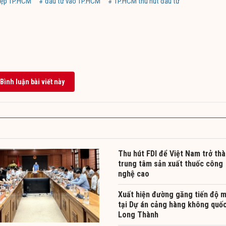
iệp TP.HCM
# đầu tư vào TP.HCM
# TP.HCM thu hút đầu tư
Bình luận bài viết này
Thu hút FDI để Việt Nam trở th
trung tâm sản xuất thuốc công
nghệ cao
Xuất hiện đường găng tiến độ m
tại Dự án cảng hàng không quốc
Long Thành