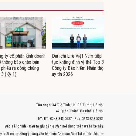
g ty cổ phần kinh doanh
Dai-ichi Life Việt Nam tiếp
 thông báo chào bán
tục khẳng định vị thế Top 3
i phiếu ra công chúng
Công ty Bảo hiểm Nhân thọ
 3 (Kỳ 1)
uy tín 2026
Tòa soạn:
34 Tuệ Tĩnh, Hai Bà Trưng, Hà Nội
47 Quán Thánh, Ba Đình, Hà Nội
ĐT:
ĐT: 0243.845.0537 - Fax: 0243.823.5281
Báo Tài chính - Đầu tư giữ bản quyền nội dung trên website này.
y phải có sự đồng ý bằng văn bản của Cơ quan Báo Tài chính - Đầu tư