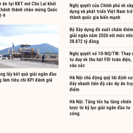
ự án tại KKT mở Chu Lai khởi
Nghị quyết của Chính phủ về xâ
khánh thành chào mừng Quốc
dựng và phát triển Việt Nam trở
2-9
thành quốc gia biển mạnh
Bộ Xây dựng đề xuất chấm điểm
giải ngân năm 2026 với mức vốn
38.872 tỷ đồng
Nghị quyết số 10-NQ/TW: Thay 
tư duy về thu hút FDI toàn diện,
sâu sắc
ng lấy kết quả giải ngân đầu
Hà Nội chủ động quỹ tái định cư
 làm tiêu chí KPI đánh giá
đẩy nhanh tiến độ các dự án tr
điểm
Hà Nội: Tăng tốc hạ tầng chiến
lược từ kỷ lục giải ngân đầu tư
công