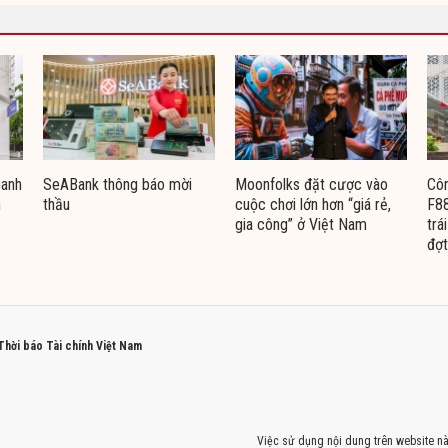
oanh
SeABank thông báo mời
Moonfolks đặt cược vào
Côn
n
thầu
cuộc chơi lớn hơn “giá rẻ,
F88
gia công” ở Việt Nam
trá
đợt
 Thời báo Tài chính Việt Nam
Việc sử dụng nội dung trên website nà