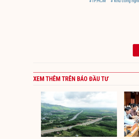
#TP.HCM
# khu công ngh
XEM THÊM TRÊN BÁO ĐẦU TƯ