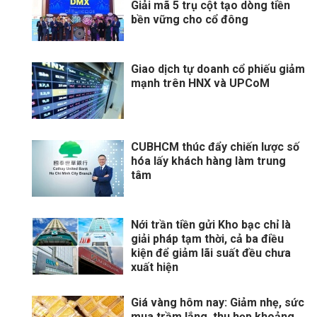
Giải mã 5 trụ cột tạo dòng tiền
bền vững cho cổ đông
Giao dịch tự doanh cổ phiếu giảm
mạnh trên HNX và UPCoM
CUBHCM thúc đẩy chiến lược số
hóa lấy khách hàng làm trung
tâm
Nới trần tiền gửi Kho bạc chỉ là
giải pháp tạm thời, cả ba điều
kiện để giảm lãi suất đều chưa
xuất hiện
Giá vàng hôm nay: Giảm nhẹ, sức
mua trầm lắng, thu hẹp khoảng